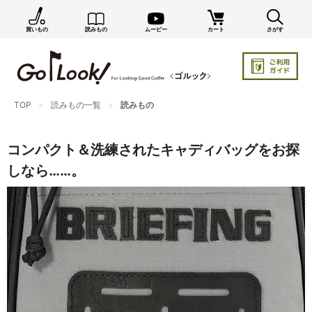
買いもの
読みもの
ムービー
カート
さがす
×
GO/LOOK! からのお知らせ（受信設定）
新商品情報や編集部のオススメ、オトクな情報・買い
忘れ通知等を受信できます。
TOP
読みもの一覧
読みもの
まだご登録でない方はぜひ！
店長ジャック厳選の新作商品情報をいち早くお届け（メルマガ）
コンパクト＆洗練されたキャディバッグをお探
編集部セレクトのスタイル提案・お得情報（ダイレクトメール）
しなら……。
カートに残っている商品のお知らせ（買い忘れ通知）
お知らせを受け取る
いつでもメール内のリンクから配信停止できます