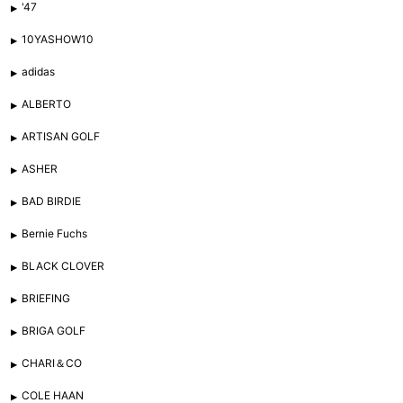
'47
10YASHOW10
adidas
ALBERTO
ARTISAN GOLF
ASHER
BAD BIRDIE
Bernie Fuchs
BLACK CLOVER
BRIEFING
BRIGA GOLF
CHARI＆CO
COLE HAAN