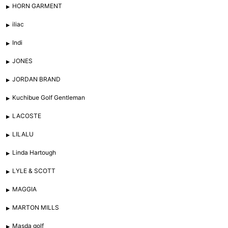
HORN GARMENT
iliac
Indi
JONES
JORDAN BRAND
Kuchibue Golf Gentleman
LACOSTE
LILALU
Linda Hartough
LYLE & SCOTT
MAGGIA
MARTON MILLS
Masda golf