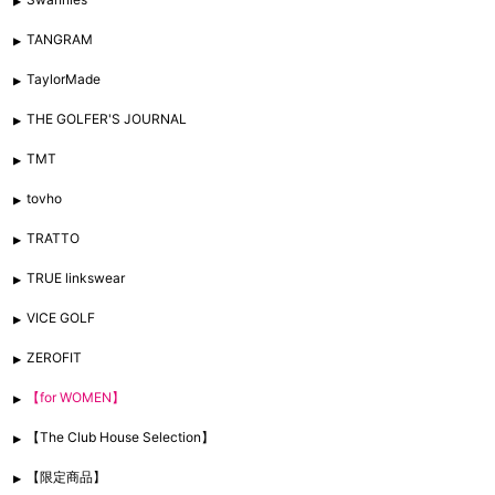
TANGRAM
TaylorMade
THE GOLFER'S JOURNAL
TMT
tovho
TRATTO
TRUE linkswear
VICE GOLF
ZEROFIT
【for WOMEN】
【The Club House Selection】
【限定商品】