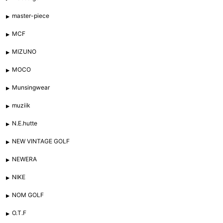
master-piece
MCF
MIZUNO
MOCO
Munsingwear
muziik
N.E.hutte
NEW VINTAGE GOLF
NEWERA
NIKE
NOM GOLF
O.T.F