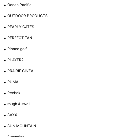
Ocean Pacific
OUTDOOR PRODUCTS
PEARLY GATES
PERFECT TAN
Pinned golf
PLAYER2
PRAIRIE GINZA
PUMA
Reebok
rough & swell
SAXX
SUN MOUNTAIN
Swannies