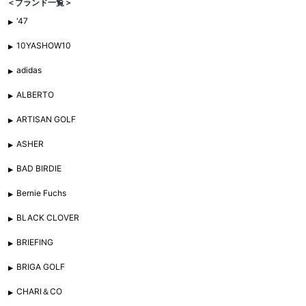
＜ブランド一覧＞
'47
10YASHOW10
adidas
ALBERTO
ARTISAN GOLF
ASHER
BAD BIRDIE
Bernie Fuchs
BLACK CLOVER
BRIEFING
BRIGA GOLF
CHARI＆CO