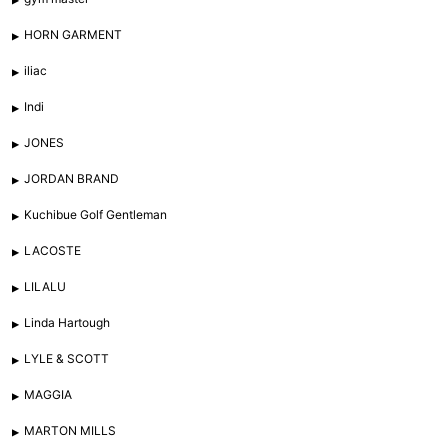
HORN GARMENT
iliac
Indi
JONES
JORDAN BRAND
Kuchibue Golf Gentleman
LACOSTE
LILALU
Linda Hartough
LYLE & SCOTT
MAGGIA
MARTON MILLS