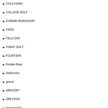
COLE HAAN
COLLEGE GOLF
DORMIE WORKSHOP
FIDES
FIELD DAY
FORAY GOLF
FOURTEEN
Golden Bear
Golfickers
gravis
GREGORY
GREYSON
gym master