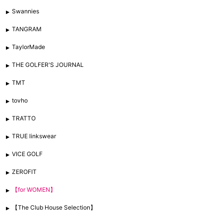
Swannies
TANGRAM
TaylorMade
THE GOLFER'S JOURNAL
TMT
tovho
TRATTO
TRUE linkswear
VICE GOLF
ZEROFIT
【for WOMEN】
【The Club House Selection】