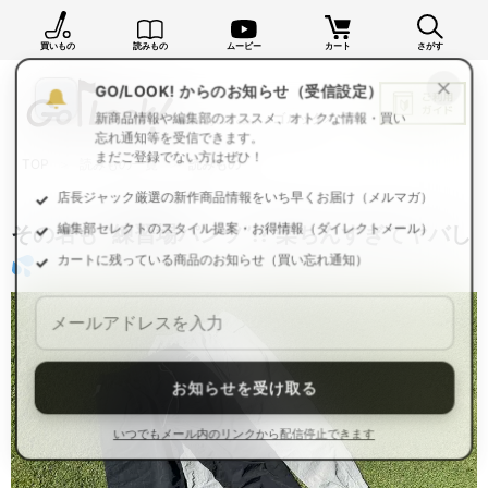
買いもの
読みもの
ムービー
カート
さがす
×
GO/LOOK! からのお知らせ（受信設定）
新商品情報や編集部のオススメ、オトクな情報・買い
忘れ通知等を受信できます。
TOP
読みもの一覧
読みもの
まだご登録でない方はぜひ！
店長ジャック厳選の新作商品情報をいち早くお届け（メルマガ）
その名も “練習場パンツ”!? 楽ちんすぎてヤバし
編集部セレクトのスタイル提案・お得情報（ダイレクトメール）
カートに残っている商品のお知らせ（買い忘れ通知）
お知らせを受け取る
いつでもメール内のリンクから配信停止できます