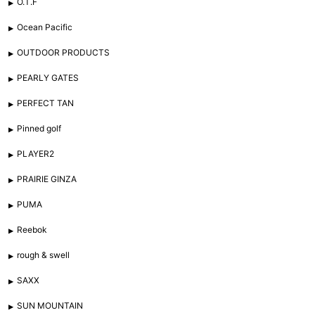
O.T.F
Ocean Pacific
OUTDOOR PRODUCTS
PEARLY GATES
PERFECT TAN
Pinned golf
PLAYER2
PRAIRIE GINZA
PUMA
Reebok
rough & swell
SAXX
SUN MOUNTAIN