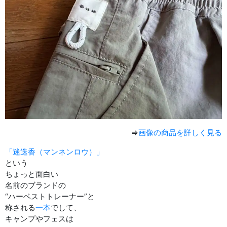
⇒
画像の商品を詳しく見る
「迷迭香（マンネンロウ）」
という
ちょっと面白い
名前のブランドの
“ハーベストトレーナー”と
称される
一本
でして、
キャンプやフェスは