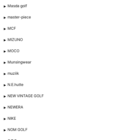
Masda golf
master-piece
MCF
MIZUNO
MOCO
Munsingwear
muziik
N.E.hutte
NEW VINTAGE GOLF
NEWERA
NIKE
NOM GOLF