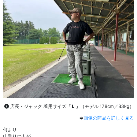
店長・ジャック 着用サイズ
「 L 」
（モデル 178cm／83kg）
⇒
画像の商品を詳しく見る
何より
山登りの人が