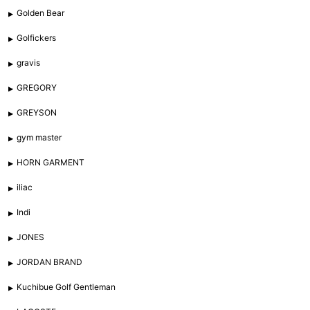
Golden Bear
Golfickers
gravis
GREGORY
GREYSON
gym master
HORN GARMENT
iliac
Indi
JONES
JORDAN BRAND
Kuchibue Golf Gentleman