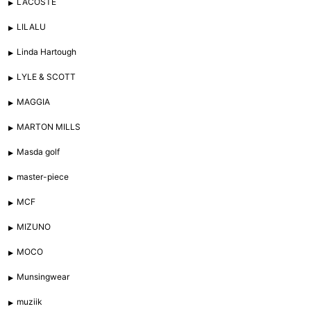
LACOSTE
LILALU
Linda Hartough
LYLE & SCOTT
MAGGIA
MARTON MILLS
Masda golf
master-piece
MCF
MIZUNO
MOCO
Munsingwear
muziik