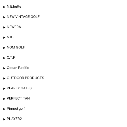
N.E.hutte
NEW VINTAGE GOLF
NEWERA
NIKE
NOM GOLF
O.T.F
Ocean Pacific
OUTDOOR PRODUCTS
PEARLY GATES
PERFECT TAN
Pinned golf
PLAYER2