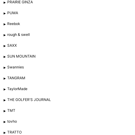
PRAIRIE GINZA
PUMA
Reebok
rough & swell
SAXX
SUN MOUNTAIN
Swannies
TANGRAM
TaylorMade
THE GOLFER'S JOURNAL
TMT
tovho
TRATTO