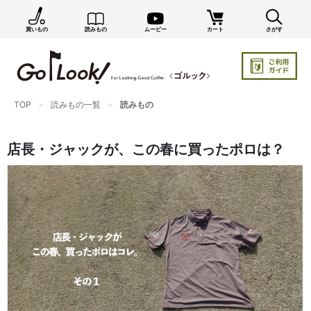
買いもの
読みもの
ムービー
カート
さがす
×
GO/LOOK! からのお知らせ（受信設定）
新商品情報や編集部のオススメ、オトクな情報・買い
忘れ通知等を受信できます。
TOP
読みもの一覧
読みもの
まだご登録でない方はぜひ！
店長ジャック厳選の新作商品情報をいち早くお届け（メルマガ）
店長・ジャックが、この春に買ったポロは？
編集部セレクトのスタイル提案・お得情報（ダイレクトメール）
カートに残っている商品のお知らせ（買い忘れ通知）
お知らせを受け取る
いつでもメール内のリンクから配信停止できます