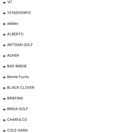
'47
10YASHOW10
adidas
ALBERTO
ARTISAN GOLF
ASHER
BAD BIRDIE
Bernie Fuchs
BLACK CLOVER
BRIEFING
BRIGA GOLF
CHARI＆CO
COLE HAAN