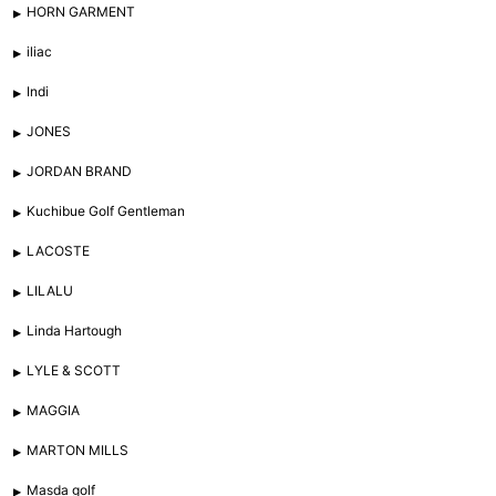
HORN GARMENT
iliac
Indi
JONES
JORDAN BRAND
Kuchibue Golf Gentleman
LACOSTE
LILALU
Linda Hartough
LYLE & SCOTT
MAGGIA
MARTON MILLS
Masda golf