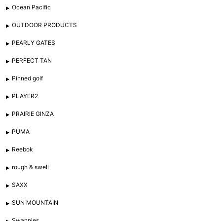
Ocean Pacific
OUTDOOR PRODUCTS
PEARLY GATES
PERFECT TAN
Pinned golf
PLAYER2
PRAIRIE GINZA
PUMA
Reebok
rough & swell
SAXX
SUN MOUNTAIN
Swannies