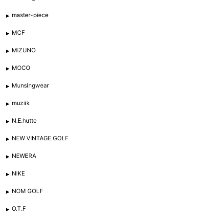
master-piece
MCF
MIZUNO
MOCO
Munsingwear
muziik
N.E.hutte
NEW VINTAGE GOLF
NEWERA
NIKE
NOM GOLF
O.T.F