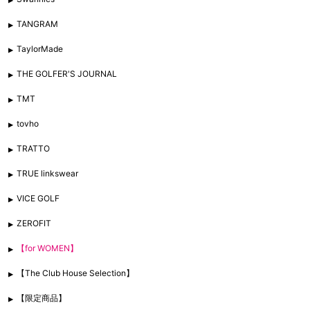
TANGRAM
TaylorMade
THE GOLFER'S JOURNAL
TMT
tovho
TRATTO
TRUE linkswear
VICE GOLF
ZEROFIT
【for WOMEN】
【The Club House Selection】
【限定商品】