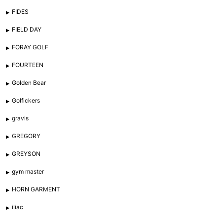
FIDES
FIELD DAY
FORAY GOLF
FOURTEEN
Golden Bear
Golfickers
gravis
GREGORY
GREYSON
gym master
HORN GARMENT
iliac