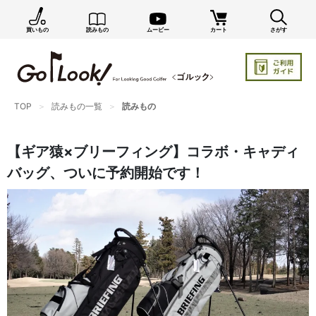
買いもの
読みもの
ムービー
カート
さがす
×
GO/LOOK! からのお知らせ（受信設定）
新商品情報や編集部のオススメ、オトクな情報・買い
忘れ通知等を受信できます。
TOP
読みもの一覧
読みもの
まだご登録でない方はぜひ！
店長ジャック厳選の新作商品情報をいち早くお届け（メルマガ）
【ギア猿×ブリーフィング】コラボ・キャディ
編集部セレクトのスタイル提案・お得情報（ダイレクトメール）
バッグ、ついに予約開始です！
カートに残っている商品のお知らせ（買い忘れ通知）
お知らせを受け取る
いつでもメール内のリンクから配信停止できます