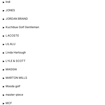
Indi
JONES
JORDAN BRAND
Kuchibue Golf Gentleman
LACOSTE
LILALU
Linda Hartough
LYLE & SCOTT
MAGGIA
MARTON MILLS
Masda golf
master-piece
MCF