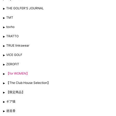
THE GOLFER'S JOURNAL
TMT
tovho
TRATTO
TRUE linkswear
VICE GOLF
ZEROFIT
【for WOMEN】
【The Club House Selection】
【限定商品】
ギア猿
迷迭香