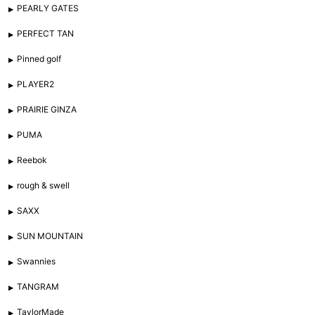
PEARLY GATES
PERFECT TAN
Pinned golf
PLAYER2
PRAIRIE GINZA
PUMA
Reebok
rough & swell
SAXX
SUN MOUNTAIN
Swannies
TANGRAM
TaylorMade