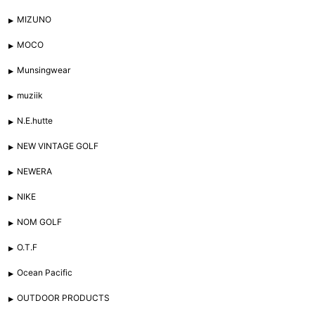
MIZUNO
MOCO
Munsingwear
muziik
N.E.hutte
NEW VINTAGE GOLF
NEWERA
NIKE
NOM GOLF
O.T.F
Ocean Pacific
OUTDOOR PRODUCTS