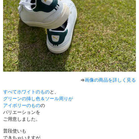
⇒
画像の商品を詳しく見る
すべてホワイトのもの
と、
グリーンの挿し色＆ソール周りが
アイボリーのもの
の
バリエーションを
ご用意しました。
普段使いも
できちゃいますが、