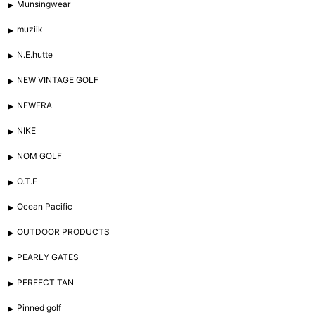
Munsingwear
muziik
N.E.hutte
NEW VINTAGE GOLF
NEWERA
NIKE
NOM GOLF
O.T.F
Ocean Pacific
OUTDOOR PRODUCTS
PEARLY GATES
PERFECT TAN
Pinned golf