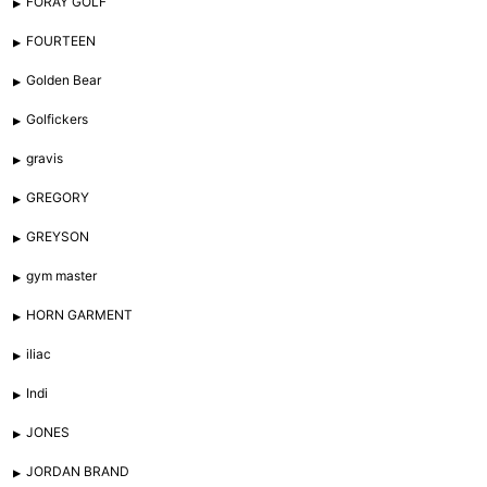
FORAY GOLF
FOURTEEN
Golden Bear
Golfickers
gravis
GREGORY
GREYSON
gym master
HORN GARMENT
iliac
Indi
JONES
JORDAN BRAND