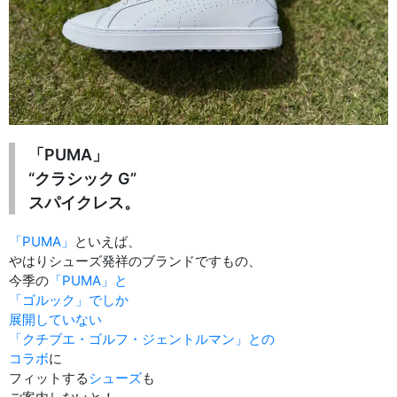
「PUMA」
“クラシック G”
スパイクレス。
「PUMA」
といえば、
やはりシューズ発祥のブランドですもの、
今季の
「PUMA」と
「ゴルック」でしか
展開していない
「クチブエ・ゴルフ・ジェントルマン」との
コラボ
に
フィットする
シューズ
も