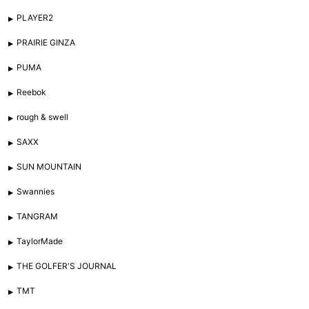
PLAYER2
PRAIRIE GINZA
PUMA
Reebok
rough & swell
SAXX
SUN MOUNTAIN
Swannies
TANGRAM
TaylorMade
THE GOLFER'S JOURNAL
TMT