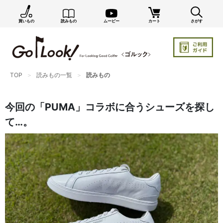
買いもの
読みもの
ムービー
カート
さがす
×
GO/LOOK! からのお知らせ（受信設定）
新商品情報や編集部のオススメ、オトクな情報・買い
忘れ通知等を受信できます。
TOP
読みもの一覧
読みもの
まだご登録でない方はぜひ！
店長ジャック厳選の新作商品情報をいち早くお届け（メルマガ）
今回の「PUMA」コラボに合うシューズを探し
編集部セレクトのスタイル提案・お得情報（ダイレクトメール）
て…。
カートに残っている商品のお知らせ（買い忘れ通知）
お知らせを受け取る
いつでもメール内のリンクから配信停止できます