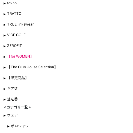
tovho
TRATTO
TRUE linkswear
VICE GOLF
ZEROFIT
【for WOMEN】
【The Club House Selection】
【限定商品】
ギア猿
迷迭香
＜カテゴリ一覧＞
ウェア
ポロシャツ