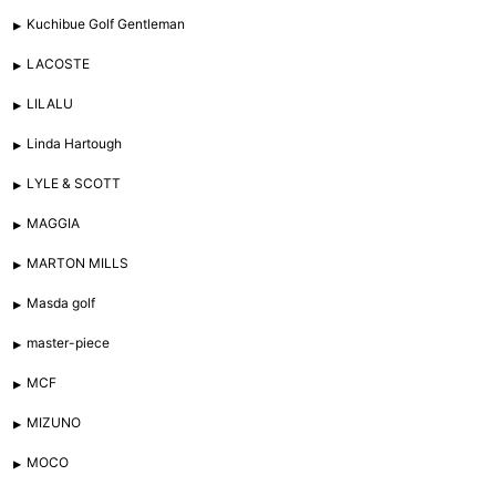
Kuchibue Golf Gentleman
LACOSTE
LILALU
Linda Hartough
LYLE & SCOTT
MAGGIA
MARTON MILLS
Masda golf
master-piece
MCF
MIZUNO
MOCO