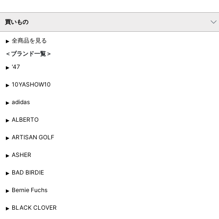
買いもの
全商品を見る
＜ブランド一覧＞
'47
10YASHOW10
adidas
ALBERTO
ARTISAN GOLF
ASHER
BAD BIRDIE
Bernie Fuchs
BLACK CLOVER