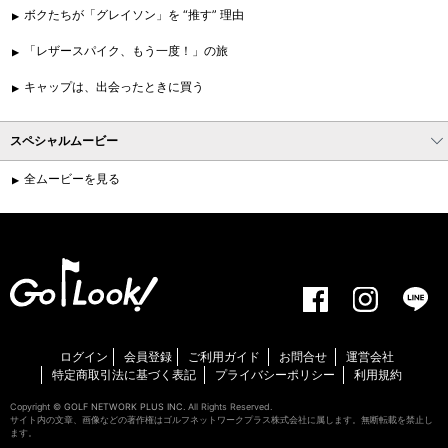
ボクたちが「グレイソン」を “推す” 理由
「レザースパイク、もう一度！」の旅
キャップは、出会ったときに買う
スペシャルムービー
全ムービーを見る
ログイン
会員登録
ご利用ガイド
お問合せ
運営会社
特定商取引法に基づく表記
プライバシーポリシー
利用規約
Copyright ©
GOLF NETWORK PLUS INC.
All Rights Reserved.
サイト内の文章、画像などの著作権はゴルフネットワークプラス株式会社に属します。無断転載を禁止し
ます。