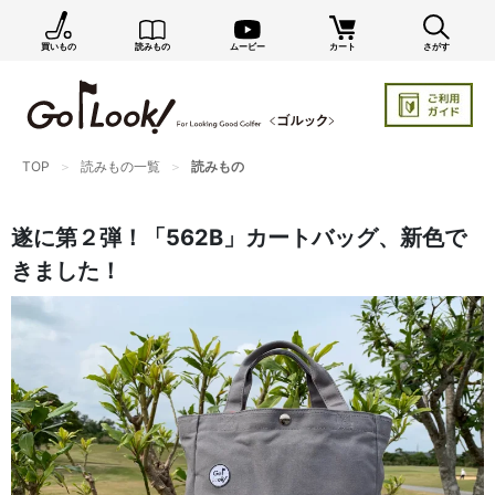
買いもの
読みもの
ムービー
カート
さがす
TOP
読みもの一覧
読みもの
遂に第２弾！「562B」カートバッグ、新色で
きました！