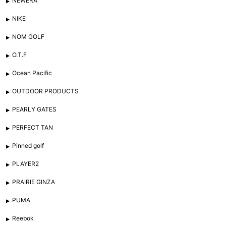
NEWERA
NIKE
NOM GOLF
O.T.F
Ocean Pacific
OUTDOOR PRODUCTS
PEARLY GATES
PERFECT TAN
Pinned golf
PLAYER2
PRAIRIE GINZA
PUMA
Reebok