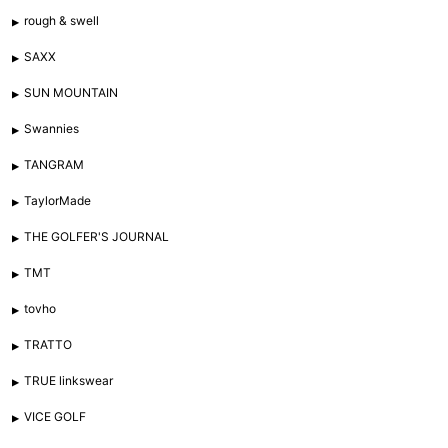
rough & swell
SAXX
SUN MOUNTAIN
Swannies
TANGRAM
TaylorMade
THE GOLFER'S JOURNAL
TMT
tovho
TRATTO
TRUE linkswear
VICE GOLF