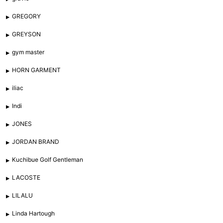
GREGORY
GREYSON
gym master
HORN GARMENT
iliac
Indi
JONES
JORDAN BRAND
Kuchibue Golf Gentleman
LACOSTE
LILALU
Linda Hartough