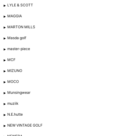
LYLE & SCOTT
MAGGIA
MARTON MILLS
Masda golf
master-piece
MCF
MIZUNO
MOCO
Munsingwear
muziik
N.E.hutte
NEW VINTAGE GOLF