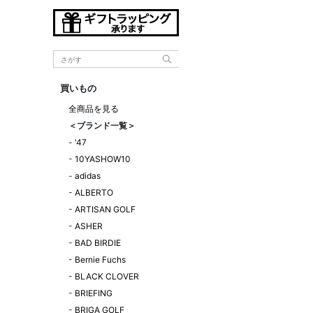
買いもの
全商品を見る
＜ブランド一覧＞
-
'47
-
10YASHOW10
-
adidas
-
ALBERTO
-
ARTISAN GOLF
-
ASHER
-
BAD BIRDIE
-
Bernie Fuchs
-
BLACK CLOVER
-
BRIEFING
-
BRIGA GOLF