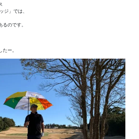
ス
ロッジ」では、
あるのです。
したー。