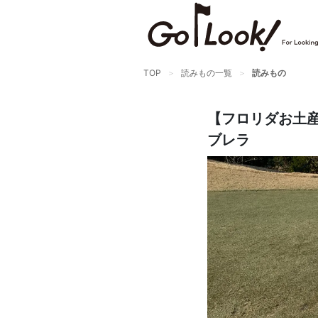
×
GO/LOOK! からのお知らせ
（受信設定）
TOP
読みもの一覧
読みもの
新商品情報や編集部のオススメ、
オトクな情報・買い忘れ通知等を
【フロリダお土
受信できます。
まだご登録でない方はぜひ！
ブレラ
店長ジャック厳選の新作商品情報をいち早くお届
け（メルマガ）
編集部セレクトのスタイル提案・お得情報（ダイ
レクトメール）
カートに残っている商品のお知らせ（買い忘れ通
知）