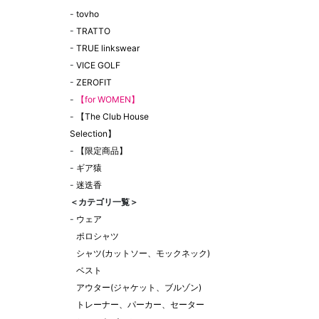
-
tovho
-
TRATTO
-
TRUE linkswear
-
VICE GOLF
-
ZEROFIT
-
【for WOMEN】
-
【The Club House
Selection】
-
【限定商品】
-
ギア猿
-
迷迭香
＜カテゴリ一覧＞
-
ウェア
ポロシャツ
シャツ(カットソー、モックネック)
ベスト
アウター(ジャケット、ブルゾン)
トレーナー、パーカー、セーター