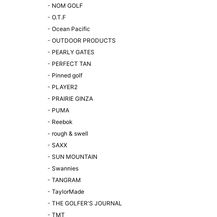
-
NOM GOLF
-
O.T.F
-
Ocean Pacific
-
OUTDOOR PRODUCTS
-
PEARLY GATES
-
PERFECT TAN
-
Pinned golf
-
PLAYER2
-
PRAIRIE GINZA
-
PUMA
-
Reebok
-
rough & swell
-
SAXX
-
SUN MOUNTAIN
-
Swannies
-
TANGRAM
-
TaylorMade
-
THE GOLFER'S JOURNAL
-
TMT