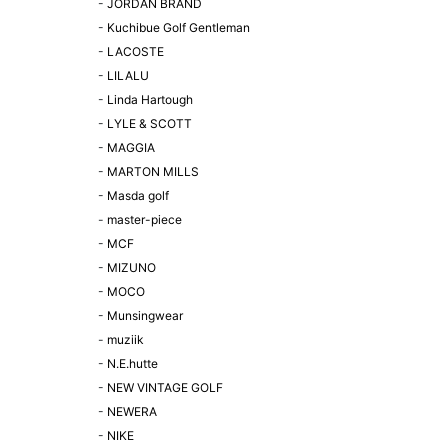
-
JORDAN BRAND
-
Kuchibue Golf Gentleman
-
LACOSTE
-
LILALU
-
Linda Hartough
-
LYLE & SCOTT
-
MAGGIA
-
MARTON MILLS
-
Masda golf
-
master-piece
-
MCF
-
MIZUNO
-
MOCO
-
Munsingwear
-
muziik
-
N.E.hutte
-
NEW VINTAGE GOLF
-
NEWERA
-
NIKE