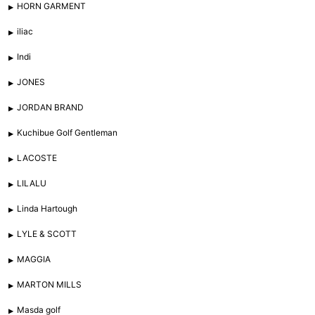
HORN GARMENT
iliac
Indi
JONES
JORDAN BRAND
Kuchibue Golf Gentleman
LACOSTE
LILALU
Linda Hartough
LYLE & SCOTT
MAGGIA
MARTON MILLS
Masda golf