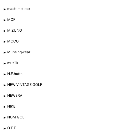
master-piece
MCF
MIZUNO
MOCO
Munsingwear
muziik
N.E.hutte
NEW VINTAGE GOLF
NEWERA
NIKE
NOM GOLF
O.T.F