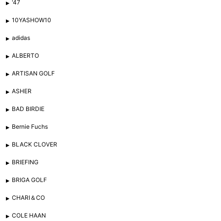
'47
10YASHOW10
adidas
ALBERTO
ARTISAN GOLF
ASHER
BAD BIRDIE
Bernie Fuchs
BLACK CLOVER
BRIEFING
BRIGA GOLF
CHARI＆CO
COLE HAAN