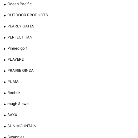
Ocean Pacific
OUTDOOR PRODUCTS
PEARLY GATES
PERFECT TAN
Pinned golf
PLAYER2
PRAIRIE GINZA
PUMA
Reebok
rough & swell
SAXX
SUN MOUNTAIN
Swannies