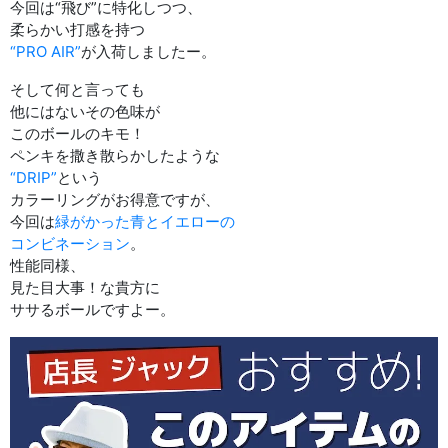
今回は“飛び”に特化しつつ、
柔らかい打感を持つ
“PRO AIR”
が入荷しましたー。
そして何と言っても
他にはないその色味が
このボールのキモ！
ペンキを撒き散らかしたような
“DRIP”
という
カラーリングがお得意ですが、
今回は
緑がかった青とイエローの
コンビネーション
。
性能同様、
見た目大事！な貴方に
ササるボールですよー。