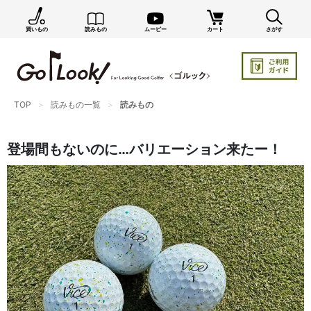
買いもの
読みもの
ムービー
カート
さがす
×
GO/LOOK! からのお知らせ（受信設定）
新商品情報や編集部のオススメ、オトクな情報・買い
忘れ通知等を受信できます。
まだご登録でない方はぜひ！
TOP
読みもの一覧
読みもの
店長ジャック厳選の新作商品情報をいち早くお届け（メルマガ）
登場間もないのに…バリエーション来たー！
編集部セレクトのスタイル提案・お得情報（ダイレクトメール）
カートに残っている商品のお知らせ（買い忘れ通知）
お知らせを受け取る
いつでもメール内のリンクから配信停止できます