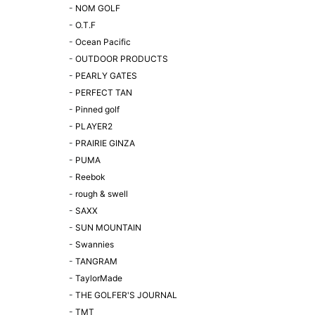
-
NOM GOLF
-
O.T.F
-
Ocean Pacific
-
OUTDOOR PRODUCTS
-
PEARLY GATES
-
PERFECT TAN
-
Pinned golf
-
PLAYER2
-
PRAIRIE GINZA
-
PUMA
-
Reebok
-
rough & swell
-
SAXX
-
SUN MOUNTAIN
-
Swannies
-
TANGRAM
-
TaylorMade
-
THE GOLFER'S JOURNAL
-
TMT