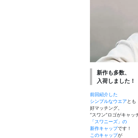
新作も多数、
入荷しました！
前回紹介した
シンプルなウエア
とも
好マッチング。
“スワン”ロゴがキャッ
「スワニーズ」の
新作キャップ
です！
このキャップ
が