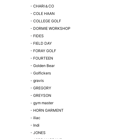
-
CHARI＆CO
-
COLE HAAN
-
COLLEGE GOLF
-
DORMIE WORKSHOP
-
FIDES
-
FIELD DAY
-
FORAY GOLF
-
FOURTEEN
-
Golden Bear
-
Golfickers
-
gravis
-
GREGORY
-
GREYSON
-
gym master
-
HORN GARMENT
-
iliac
-
Indi
-
JONES