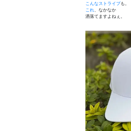
こんなストライプ
も。
これ
、なかなか
洒落てますよねぇ。