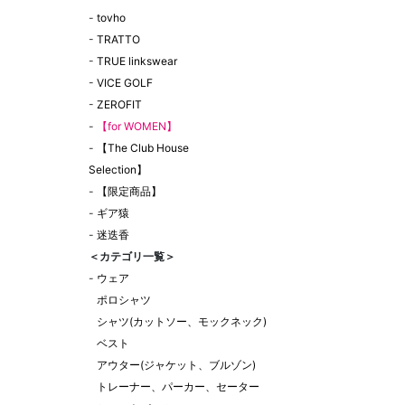
-
tovho
-
TRATTO
-
TRUE linkswear
-
VICE GOLF
-
ZEROFIT
-
【for WOMEN】
-
【The Club House
Selection】
-
【限定商品】
-
ギア猿
-
迷迭香
＜カテゴリ一覧＞
-
ウェア
ポロシャツ
シャツ(カットソー、モックネック)
ベスト
アウター(ジャケット、ブルゾン)
トレーナー、パーカー、セーター