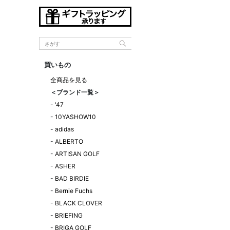
買いもの
全商品を見る
＜ブランド一覧＞
-
'47
-
10YASHOW10
-
adidas
-
ALBERTO
-
ARTISAN GOLF
-
ASHER
-
BAD BIRDIE
-
Bernie Fuchs
-
BLACK CLOVER
-
BRIEFING
-
BRIGA GOLF