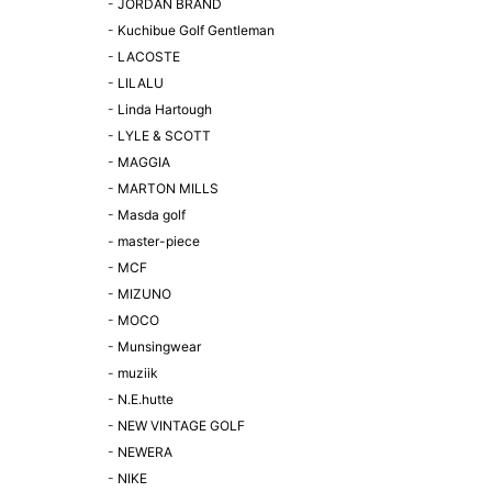
-
JORDAN BRAND
-
Kuchibue Golf Gentleman
-
LACOSTE
-
LILALU
-
Linda Hartough
-
LYLE & SCOTT
-
MAGGIA
-
MARTON MILLS
-
Masda golf
-
master-piece
-
MCF
-
MIZUNO
-
MOCO
-
Munsingwear
-
muziik
-
N.E.hutte
-
NEW VINTAGE GOLF
-
NEWERA
-
NIKE