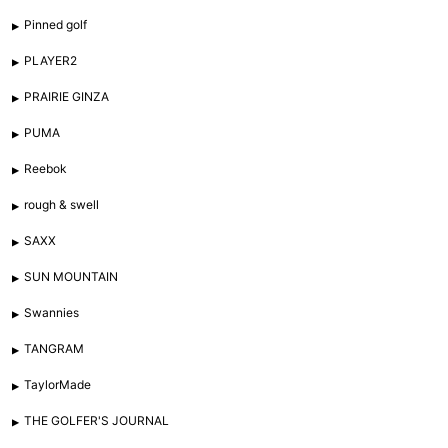
Pinned golf
PLAYER2
PRAIRIE GINZA
PUMA
Reebok
rough & swell
SAXX
SUN MOUNTAIN
Swannies
TANGRAM
TaylorMade
THE GOLFER'S JOURNAL