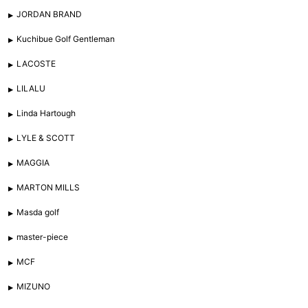
JORDAN BRAND
Kuchibue Golf Gentleman
LACOSTE
LILALU
Linda Hartough
LYLE & SCOTT
MAGGIA
MARTON MILLS
Masda golf
master-piece
MCF
MIZUNO