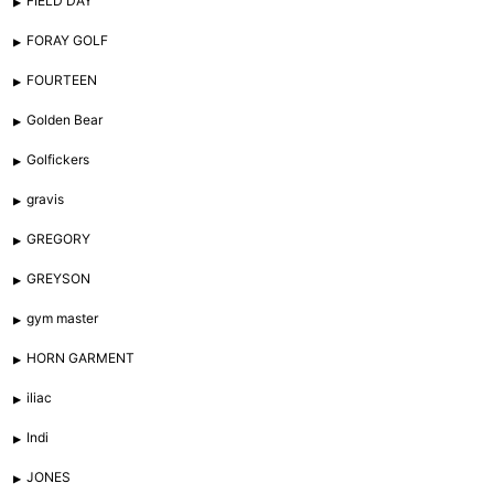
FIELD DAY
FORAY GOLF
FOURTEEN
Golden Bear
Golfickers
gravis
GREGORY
GREYSON
gym master
HORN GARMENT
iliac
Indi
JONES