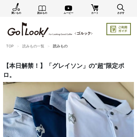
買いもの
読みもの
ムービー
カート
さがす
×
GO/LOOK! からのお知らせ（受信設定）
新商品情報や編集部のオススメ、オトクな情報・買い
忘れ通知等を受信できます。
TOP
読みもの一覧
読みもの
まだご登録でない方はぜひ！
店長ジャック厳選の新作商品情報をいち早くお届け（メルマガ）
【本日解禁！】「グレイソン」の“超”限定ポ
編集部セレクトのスタイル提案・お得情報（ダイレクトメール）
ロ。
カートに残っている商品のお知らせ（買い忘れ通知）
お知らせを受け取る
いつでもメール内のリンクから配信停止できます