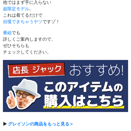
他ではまず手に入らない
超限定モデル
。
これは着てるだけで
自慢できちゃうヤツ
ですゾ！
番組
でも
詳しくご案内しますので、
ぜひそちらも
チェックしてください。
▶
グレイソンの商品をもっと見る＞