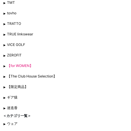
TMT
tovho
TRATTO
TRUE linkswear
VICE GOLF
ZEROFIT
【for WOMEN】
【The Club House Selection】
【限定商品】
ギア猿
迷迭香
＜カテゴリ一覧＞
ウェア