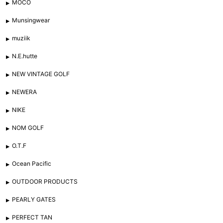
MOCO
Munsingwear
muziik
N.E.hutte
NEW VINTAGE GOLF
NEWERA
NIKE
NOM GOLF
O.T.F
Ocean Pacific
OUTDOOR PRODUCTS
PEARLY GATES
PERFECT TAN