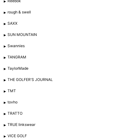
Reebok
rough & swell
SAXX
SUN MOUNTAIN
Swannies
TANGRAM
TaylorMade
THE GOLFER'S JOURNAL
TMT
tovho
TRATTO
TRUE linkswear
VICE GOLF