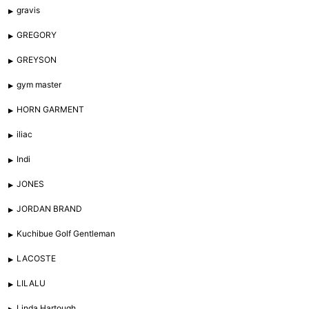
gravis
GREGORY
GREYSON
gym master
HORN GARMENT
iliac
Indi
JONES
JORDAN BRAND
Kuchibue Golf Gentleman
LACOSTE
LILALU
Linda Hartough