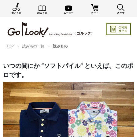
買いもの
読みもの
ムービー
カート
さがす
×
GO/LOOK! からのお知らせ（受信設定）
新商品情報や編集部のオススメ、オトクな情報・買い
忘れ通知等を受信できます。
TOP
読みもの一覧
読みもの
まだご登録でない方はぜひ！
店長ジャック厳選の新作商品情報をいち早くお届け（メルマガ）
いつの間にか “ソフトパイル” といえば、このポ
編集部セレクトのスタイル提案・お得情報（ダイレクトメール）
ロです。
カートに残っている商品のお知らせ（買い忘れ通知）
お知らせを受け取る
いつでもメール内のリンクから配信停止できます