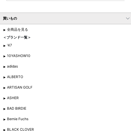
買いもの
全商品を見る
＜ブランド一覧＞
'47
10YASHOW10
adidas
ALBERTO
ARTISAN GOLF
ASHER
BAD BIRDIE
Bernie Fuchs
BLACK CLOVER