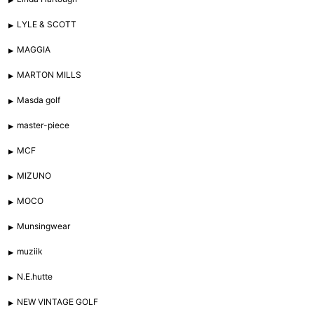
LYLE & SCOTT
MAGGIA
MARTON MILLS
Masda golf
master-piece
MCF
MIZUNO
MOCO
Munsingwear
muziik
N.E.hutte
NEW VINTAGE GOLF