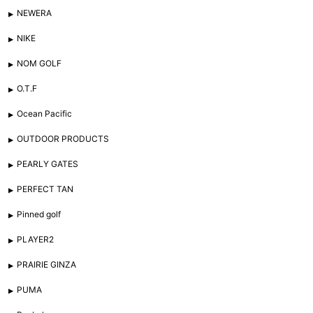
NEWERA
NIKE
NOM GOLF
O.T.F
Ocean Pacific
OUTDOOR PRODUCTS
PEARLY GATES
PERFECT TAN
Pinned golf
PLAYER2
PRAIRIE GINZA
PUMA