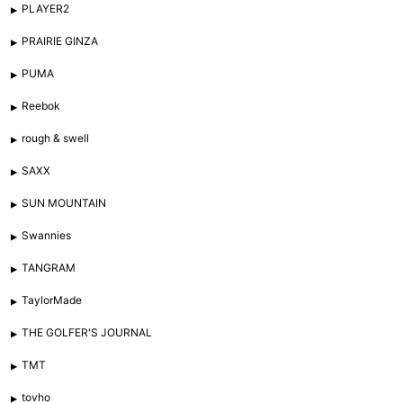
PLAYER2
PRAIRIE GINZA
PUMA
Reebok
rough & swell
SAXX
SUN MOUNTAIN
Swannies
TANGRAM
TaylorMade
THE GOLFER'S JOURNAL
TMT
tovho