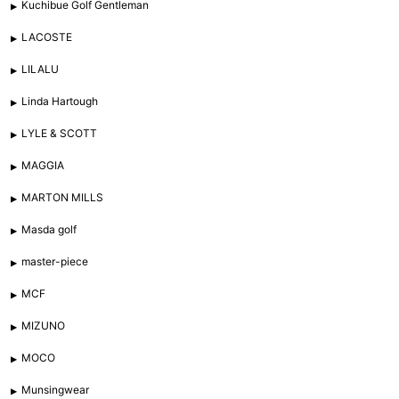
Kuchibue Golf Gentleman
LACOSTE
LILALU
Linda Hartough
LYLE & SCOTT
MAGGIA
MARTON MILLS
Masda golf
master-piece
MCF
MIZUNO
MOCO
Munsingwear