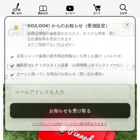
買いもの
読みもの
ムービー
カート
さがす
×
GO/LOOK! からのお知らせ（受信設定）
新商品情報や編集部のオススメ、オトクな情報・買い
忘れ通知等を受信できます。
TOP
読みもの一覧
読みもの
まだご登録でない方はぜひ！
店長ジャック厳選の新作商品情報をいち早くお届け（メルマガ）
【緊急入荷】「Pinned」の距離計が、帰ってき
編集部セレクトのスタイル提案・お得情報（ダイレクトメール）
ました！
カートに残っている商品のお知らせ（買い忘れ通知）
お知らせを受け取る
いつでもメール内のリンクから配信停止できます