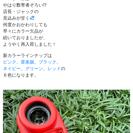
やはり数寄者ぞろい!?
店長・ジャックの
見込みが甘く
何度かおかわりしても
早々にカラー欠品が
続いておりましたが、
ようやく再入荷しました！
新カラーラインナップは
ピンク
、
星条旗
、
ブラック
、
ネイビー
、
グリーン
、
レッド
の
６色になります。