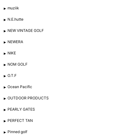
muziik
N.E.hutte
NEW VINTAGE GOLF
NEWERA
NIKE
NOM GOLF
O.T.F
Ocean Pacific
OUTDOOR PRODUCTS
PEARLY GATES
PERFECT TAN
Pinned golf