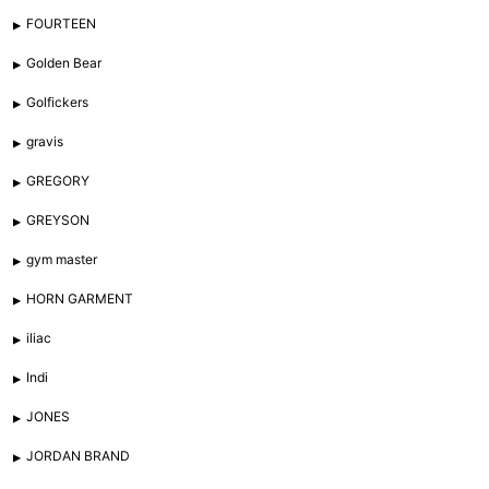
FOURTEEN
Golden Bear
Golfickers
gravis
GREGORY
GREYSON
gym master
HORN GARMENT
iliac
Indi
JONES
JORDAN BRAND