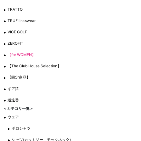
TRATTO
TRUE linkswear
VICE GOLF
ZEROFIT
【for WOMEN】
【The Club House Selection】
【限定商品】
ギア猿
迷迭香
＜カテゴリ一覧＞
ウェア
ポロシャツ
シャツ(カットソー、モックネック)