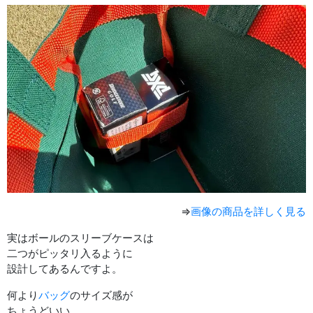
⇒
画像の商品を詳しく見る
実はボールのスリーブケースは
二つがピッタリ入るように
設計してあるんですよ。
何より
バッグ
のサイズ感が
ちょうどいい。