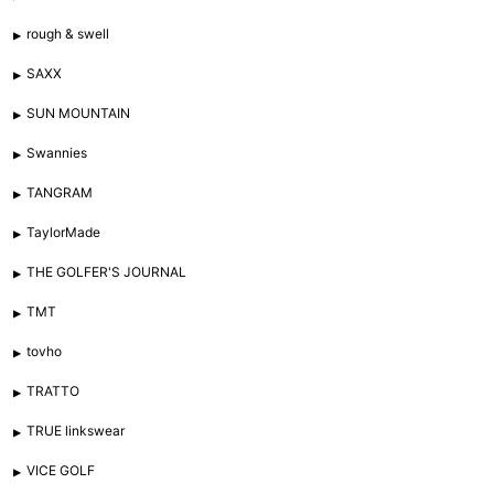
rough & swell
SAXX
SUN MOUNTAIN
Swannies
TANGRAM
TaylorMade
THE GOLFER'S JOURNAL
TMT
tovho
TRATTO
TRUE linkswear
VICE GOLF