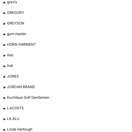
gravis
GREGORY
GREYSON
gym master
HORN GARMENT
iliac
Indi
JONES
JORDAN BRAND
Kuchibue Golf Gentleman
LACOSTE
LILALU
Linda Hartough