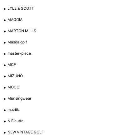
LYLE & SCOTT
MAGGIA
MARTON MILLS
Masda golf
master-piece
MCF
MIZUNO
MOCO
Munsingwear
muziik
N.E.hutte
NEW VINTAGE GOLF