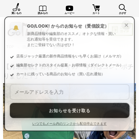
買いもの
読みもの
ムービー
カート
さがす
×
GO/LOOK! からのお知らせ（受信設定）
新商品情報や編集部のオススメ、オトクな情報・買い
忘れ通知等を受信できます。
TOP
読みもの一覧
読みもの
まだご登録でない方はぜひ！
店長ジャック厳選の新作商品情報をいち早くお届け（メルマガ）
【月末連載】野村タケオの「今月はコレ、ポチ
編集部セレクトのスタイル提案・お得情報（ダイレクトメール）
りました！」
カートに残っている商品のお知らせ（買い忘れ通知）
お知らせを受け取る
いつでもメール内のリンクから配信停止できます