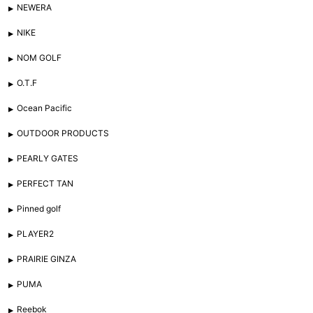
NEWERA
NIKE
NOM GOLF
O.T.F
Ocean Pacific
OUTDOOR PRODUCTS
PEARLY GATES
PERFECT TAN
Pinned golf
PLAYER2
PRAIRIE GINZA
PUMA
Reebok