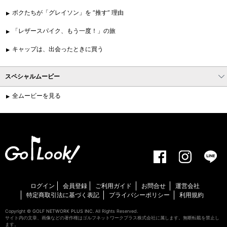
ボクたちが「グレイソン」を “推す” 理由
「レザースパイク、もう一度！」の旅
キャップは、出会ったときに買う
スペシャルムービー
全ムービーを見る
ログイン
会員登録
ご利用ガイド
お問合せ
運営会社
特定商取引法に基づく表記
プライバシーポリシー
利用規約
Copyright ©
GOLF NETWORK PLUS INC.
All Rights Reserved.
サイト内の文章、画像などの著作権はゴルフネットワークプラス株式会社に属します。無断転載を禁止し
ます。