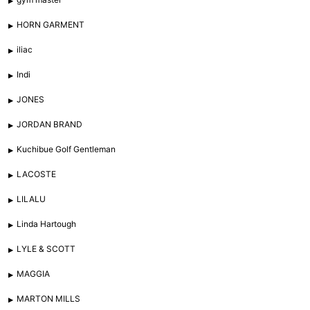
HORN GARMENT
iliac
Indi
JONES
JORDAN BRAND
Kuchibue Golf Gentleman
LACOSTE
LILALU
Linda Hartough
LYLE & SCOTT
MAGGIA
MARTON MILLS