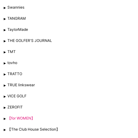
Swannies
TANGRAM
TaylorMade
THE GOLFER'S JOURNAL
TMT
tovho
TRATTO
TRUE linkswear
VICE GOLF
ZEROFIT
【for WOMEN】
【The Club House Selection】