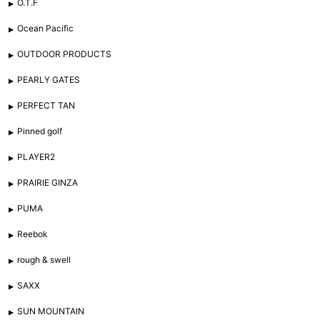
O.T.F
Ocean Pacific
OUTDOOR PRODUCTS
PEARLY GATES
PERFECT TAN
Pinned golf
PLAYER2
PRAIRIE GINZA
PUMA
Reebok
rough & swell
SAXX
SUN MOUNTAIN