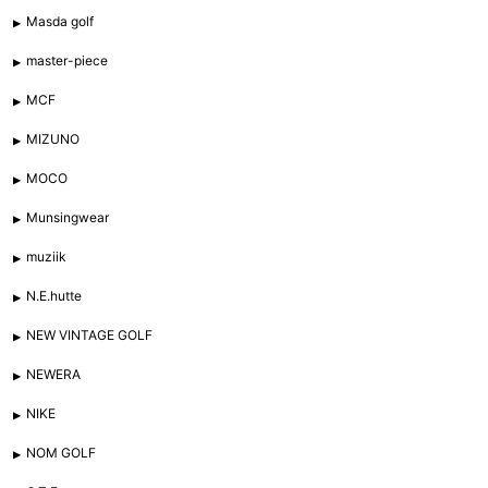
Masda golf
master-piece
MCF
MIZUNO
MOCO
Munsingwear
muziik
N.E.hutte
NEW VINTAGE GOLF
NEWERA
NIKE
NOM GOLF