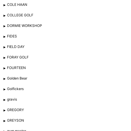
COLE HAAN
COLLEGE GOLF
DORMIE WORKSHOP
FIDES
FIELD DAY
FORAY GOLF
FOURTEEN
Golden Bear
Golfickers
gravis
GREGORY
GREYSON
gym master