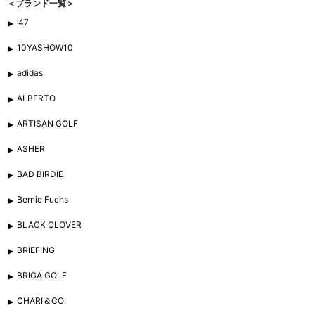
＜ブランド一覧＞
'47
10YASHOW10
adidas
ALBERTO
ARTISAN GOLF
ASHER
BAD BIRDIE
Bernie Fuchs
BLACK CLOVER
BRIEFING
BRIGA GOLF
CHARI＆CO