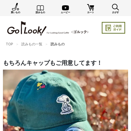
買いもの
読みもの
ムービー
カート
さがす
×
GO/LOOK! からのお知らせ（受信設定）
新商品情報や編集部のオススメ、オトクな情報・買い
忘れ通知等を受信できます。
まだご登録でない方はぜひ！
TOP
読みもの一覧
読みもの
店長ジャック厳選の新作商品情報をいち早くお届け（メルマガ）
もちろんキャップもご用意してます！
編集部セレクトのスタイル提案・お得情報（ダイレクトメール）
カートに残っている商品のお知らせ（買い忘れ通知）
お知らせを受け取る
いつでもメール内のリンクから配信停止できます