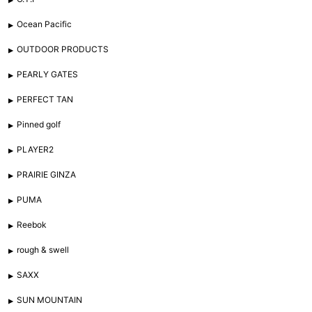
Ocean Pacific
OUTDOOR PRODUCTS
PEARLY GATES
PERFECT TAN
Pinned golf
PLAYER2
PRAIRIE GINZA
PUMA
Reebok
rough & swell
SAXX
SUN MOUNTAIN