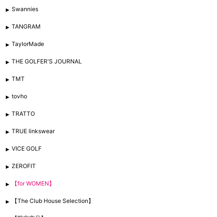
Swannies
TANGRAM
TaylorMade
THE GOLFER'S JOURNAL
TMT
tovho
TRATTO
TRUE linkswear
VICE GOLF
ZEROFIT
【for WOMEN】
【The Club House Selection】