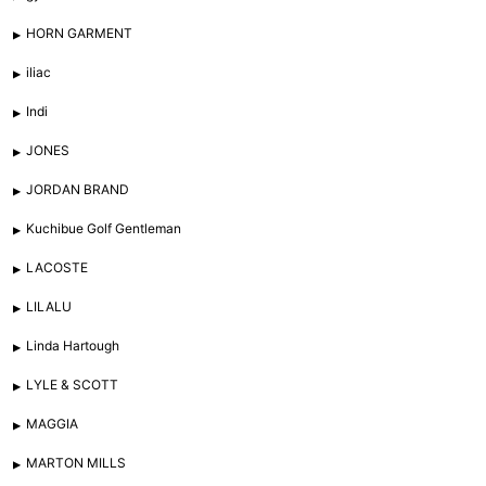
HORN GARMENT
iliac
Indi
JONES
JORDAN BRAND
Kuchibue Golf Gentleman
LACOSTE
LILALU
Linda Hartough
LYLE & SCOTT
MAGGIA
MARTON MILLS