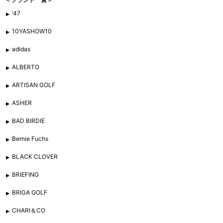
'47
10YASHOW10
adidas
ALBERTO
ARTISAN GOLF
ASHER
BAD BIRDIE
Bernie Fuchs
BLACK CLOVER
BRIEFING
BRIGA GOLF
CHARI＆CO