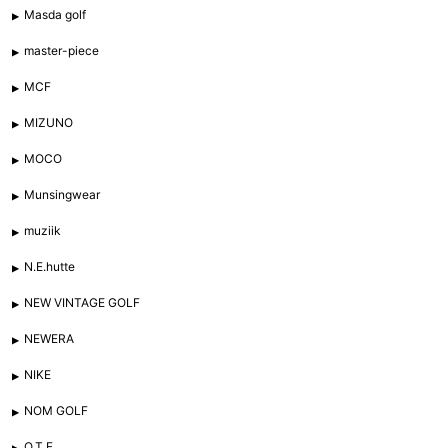
Masda golf
master-piece
MCF
MIZUNO
MOCO
Munsingwear
muziik
N.E.hutte
NEW VINTAGE GOLF
NEWERA
NIKE
NOM GOLF
O.T.F