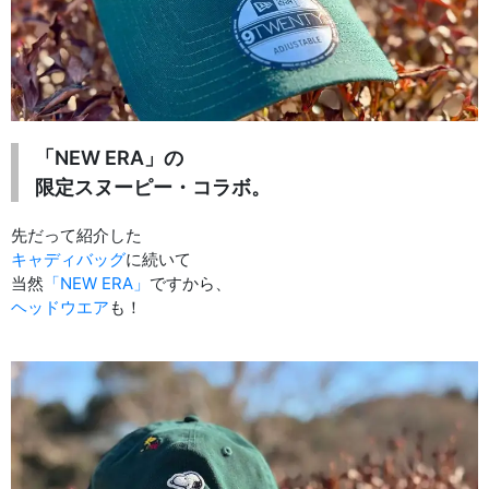
「NEW ERA」の
限定スヌーピー・コラボ。
先だって紹介した
キャディバッグ
に続いて
当然
「NEW ERA」
ですから、
ヘッドウエア
も！