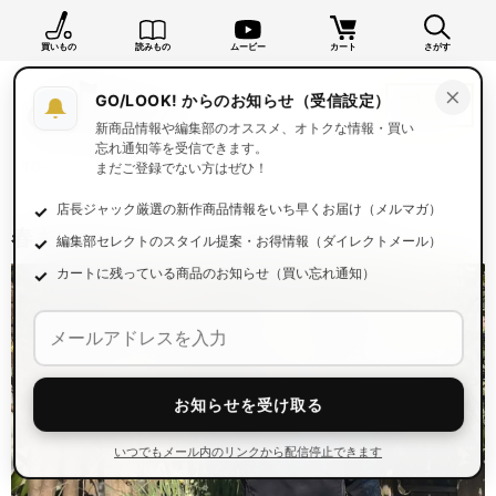
買いもの
読みもの
ムービー
カート
さがす
×
GO/LOOK! からのお知らせ（受信設定）
新商品情報や編集部のオススメ、オトクな情報・買い
忘れ通知等を受信できます。
TOP
読みもの一覧
読みもの
まだご登録でない方はぜひ！
店長ジャック厳選の新作商品情報をいち早くお届け（メルマガ）
春まで考えた“ミドラー”選び、その２。
編集部セレクトのスタイル提案・お得情報（ダイレクトメール）
カートに残っている商品のお知らせ（買い忘れ通知）
お知らせを受け取る
いつでもメール内のリンクから配信停止できます