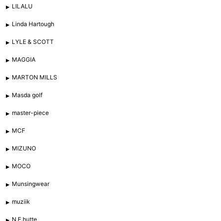
LILALU
Linda Hartough
LYLE & SCOTT
MAGGIA
MARTON MILLS
Masda golf
master-piece
MCF
MIZUNO
MOCO
Munsingwear
muziik
N.E.hutte