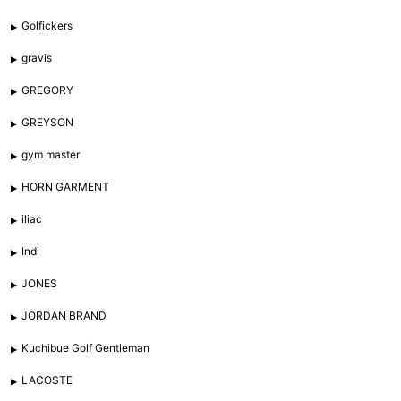
Golfickers
gravis
GREGORY
GREYSON
gym master
HORN GARMENT
iliac
Indi
JONES
JORDAN BRAND
Kuchibue Golf Gentleman
LACOSTE