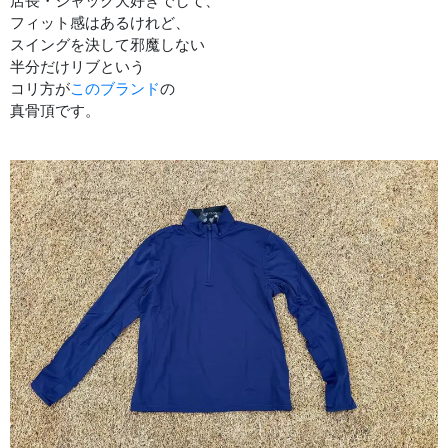
店長・ジャック大好きでして、
フィット感はあるけれど、
スイングを決して邪魔しない
半分だけリブという
コリ方が
このブランド
の
真骨頂です。