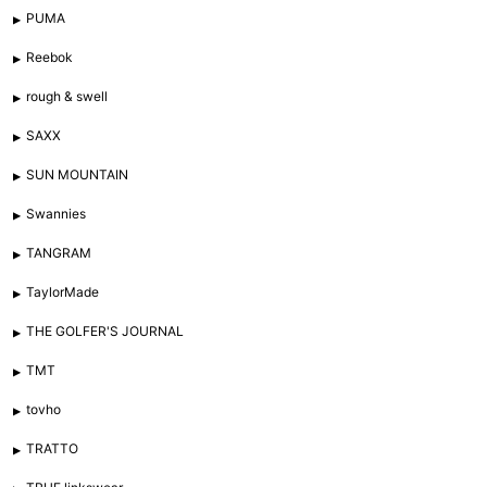
PUMA
Reebok
rough & swell
SAXX
SUN MOUNTAIN
Swannies
TANGRAM
TaylorMade
THE GOLFER'S JOURNAL
TMT
tovho
TRATTO