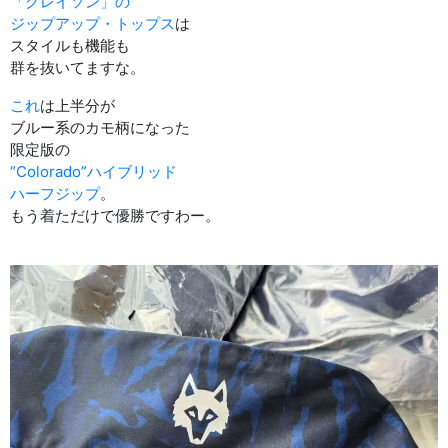
「グレイソン」の
ジップアップ・トップス
は
スタイルも機能も
群を抜いてますな。
これ
は上半分が
ブルー系のカモ柄になった
限定版の
“Colorado”ハイブリッド
ハーフジップ
。
もう着ただけで優勝ですわー。