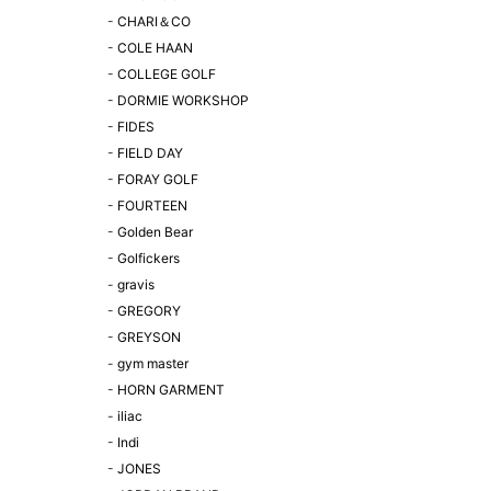
-
CHARI＆CO
-
COLE HAAN
-
COLLEGE GOLF
-
DORMIE WORKSHOP
-
FIDES
-
FIELD DAY
-
FORAY GOLF
-
FOURTEEN
-
Golden Bear
-
Golfickers
-
gravis
-
GREGORY
-
GREYSON
-
gym master
-
HORN GARMENT
-
iliac
-
Indi
-
JONES