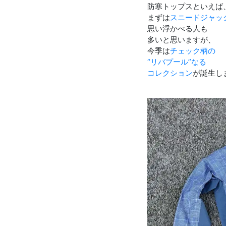
防寒トップスといえば
まずは
スニードジャッ
思い浮かべる人も
多いと思いますが、
今季は
チェック柄の
“リバプール”なる
コレクション
が誕生し