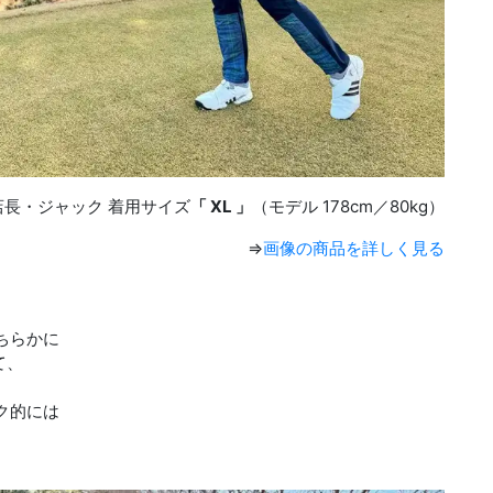
長・ジャック 着用サイズ
「 XL 」
（モデル 178cm／80kg）
⇒
画像の商品を詳しく見る
ちらかに
て、
ク的には
。