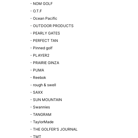
-
NOM GOLF
-
O.T.F
-
Ocean Pacific
-
OUTDOOR PRODUCTS
-
PEARLY GATES
-
PERFECT TAN
-
Pinned golf
-
PLAYER2
-
PRAIRIE GINZA
-
PUMA
-
Reebok
-
rough & swell
-
SAXX
-
SUN MOUNTAIN
-
Swannies
-
TANGRAM
-
TaylorMade
-
THE GOLFER'S JOURNAL
-
TMT