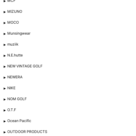
MCF
MIZUNO
MOCO
Munsingwear
muziik
N.E.hutte
NEW VINTAGE GOLF
NEWERA
NIKE
NOM GOLF
O.T.F
Ocean Pacific
OUTDOOR PRODUCTS