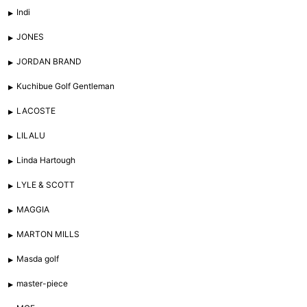
Indi
JONES
JORDAN BRAND
Kuchibue Golf Gentleman
LACOSTE
LILALU
Linda Hartough
LYLE & SCOTT
MAGGIA
MARTON MILLS
Masda golf
master-piece