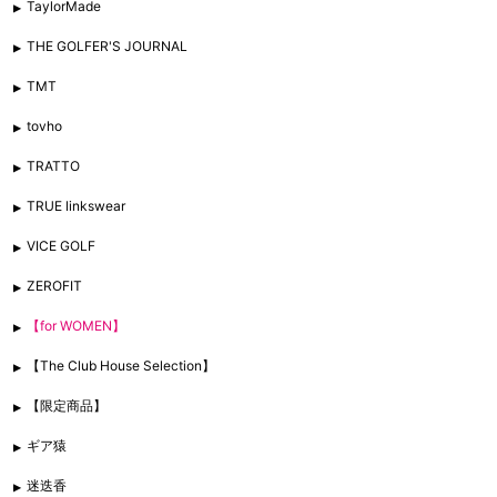
TaylorMade
THE GOLFER'S JOURNAL
TMT
tovho
TRATTO
TRUE linkswear
VICE GOLF
ZEROFIT
【for WOMEN】
【The Club House Selection】
【限定商品】
ギア猿
迷迭香