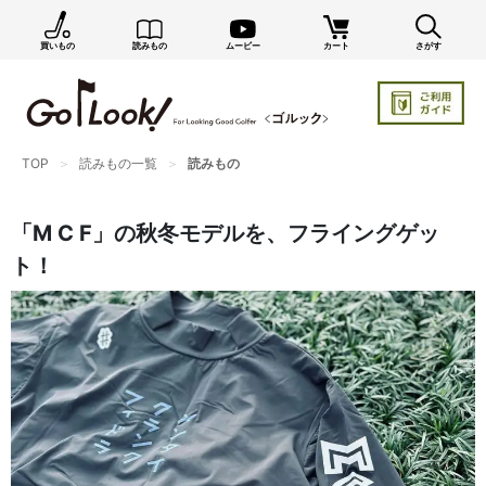
買いもの
読みもの
ムービー
カート
さがす
×
GO/LOOK! からのお知らせ（受信設定）
新商品情報や編集部のオススメ、オトクな情報・買い
忘れ通知等を受信できます。
TOP
読みもの一覧
読みもの
まだご登録でない方はぜひ！
店長ジャック厳選の新作商品情報をいち早くお届け（メルマガ）
「M C F」の秋冬モデルを、フライングゲッ
編集部セレクトのスタイル提案・お得情報（ダイレクトメール）
ト！
カートに残っている商品のお知らせ（買い忘れ通知）
お知らせを受け取る
いつでもメール内のリンクから配信停止できます