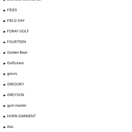
FIDES
FIELD DAY
FORAY GOLF
FOURTEEN
Golden Bear
Golfickers
gravis
GREGORY
GREYSON
gym master
HORN GARMENT
iliac