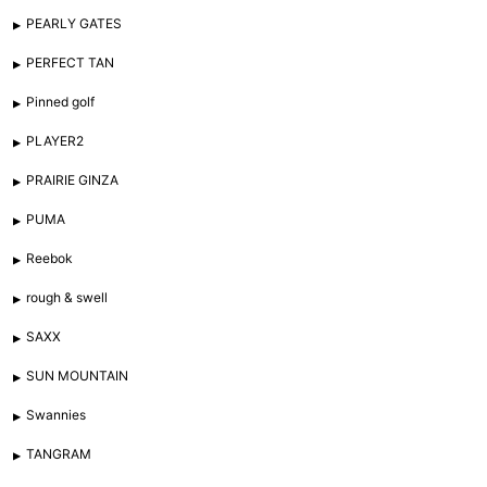
PEARLY GATES
PERFECT TAN
Pinned golf
PLAYER2
PRAIRIE GINZA
PUMA
Reebok
rough & swell
SAXX
SUN MOUNTAIN
Swannies
TANGRAM