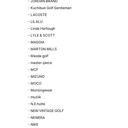
-
JORDAN BRAND
-
Kuchibue Golf Gentleman
-
LACOSTE
-
LILALU
-
Linda Hartough
-
LYLE & SCOTT
-
MAGGIA
-
MARTON MILLS
-
Masda golf
-
master-piece
-
MCF
-
MIZUNO
-
MOCO
-
Munsingwear
-
muziik
-
N.E.hutte
-
NEW VINTAGE GOLF
-
NEWERA
-
NIKE