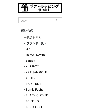
買いもの
全商品を見る
＜ブランド一覧＞
-
'47
-
10YASHOW10
-
adidas
-
ALBERTO
-
ARTISAN GOLF
-
ASHER
-
BAD BIRDIE
-
Bernie Fuchs
-
BLACK CLOVER
-
BRIEFING
-
BRIGA GOLF