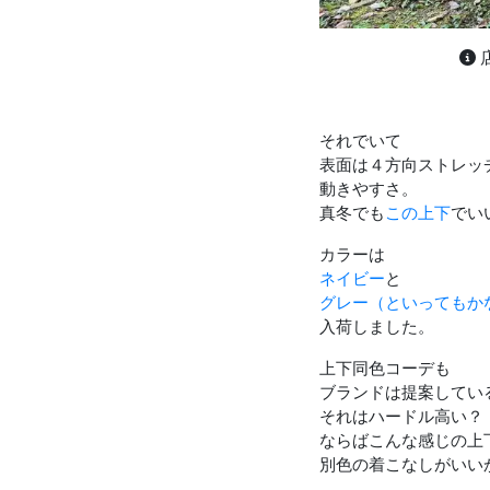
それでいて
表面は４方向ストレッ
動きやすさ。
真冬でも
この上下
でい
カラーは
ネイビー
と
グレー（といってもか
入荷しました。
上下同色コーデも
ブランドは提案してい
それはハードル高い？
ならばこんな感じの上
別色の着こなしがいい