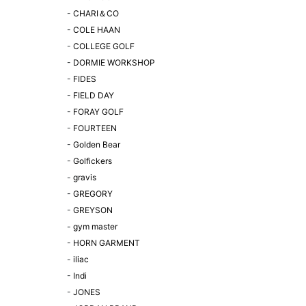
-
CHARI＆CO
-
COLE HAAN
-
COLLEGE GOLF
-
DORMIE WORKSHOP
-
FIDES
-
FIELD DAY
-
FORAY GOLF
-
FOURTEEN
-
Golden Bear
-
Golfickers
-
gravis
-
GREGORY
-
GREYSON
-
gym master
-
HORN GARMENT
-
iliac
-
Indi
-
JONES