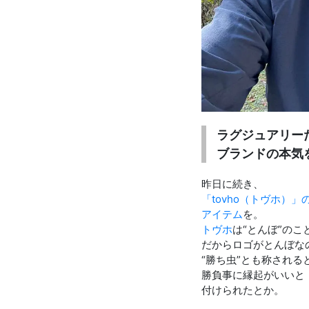
お知らせを受け取る
いつでもメール内のリンクから配信停止できます
ラグジュアリー
ブランドの本気
昨日に続き、
「tovho（トヴホ）」
アイテム
を。
トヴホ
は“とんぼ”のこ
だからロゴがとんぼな
“勝ち虫”とも称される
勝負事に縁起がいいと
付けられたとか。