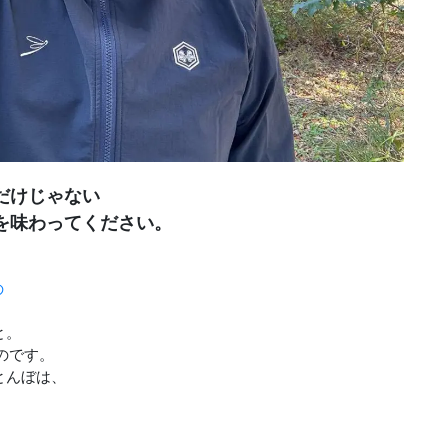
だけじゃない
を味わってください。
の
と。
のです。
とんぼは、