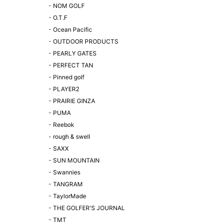
-
NOM GOLF
-
O.T.F
-
Ocean Pacific
-
OUTDOOR PRODUCTS
-
PEARLY GATES
-
PERFECT TAN
-
Pinned golf
-
PLAYER2
-
PRAIRIE GINZA
-
PUMA
-
Reebok
-
rough & swell
-
SAXX
-
SUN MOUNTAIN
-
Swannies
-
TANGRAM
-
TaylorMade
-
THE GOLFER'S JOURNAL
-
TMT