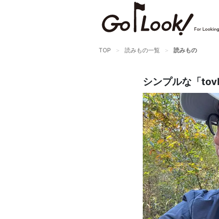
×
GO/LOOK! からのお知らせ
（受信設定）
TOP
読みもの一覧
読みもの
新商品情報や編集部のオススメ、
オトクな情報・買い忘れ通知等を
シンプルな「to
受信できます。
まだご登録でない方はぜひ！
店長ジャック厳選の新作商品情報をいち早くお届
け（メルマガ）
編集部セレクトのスタイル提案・お得情報（ダイ
レクトメール）
カートに残っている商品のお知らせ（買い忘れ通
知）