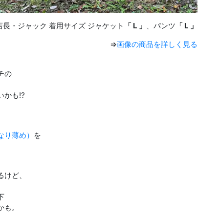
店長・ジャック 着用サイズ ジャケット
「 L 」
、パンツ
「 L 」
⇒
画像の商品を詳しく見る
チの
いかも⁉︎
なり薄め）
を
るけど、
下
かも。