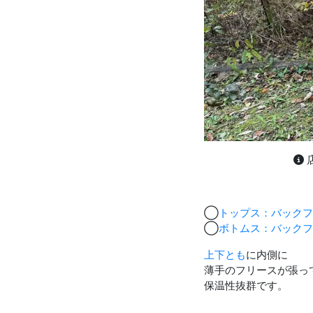
◯
トップス：バックフリ
◯
ボトムス：バックフ
上下とも
に内側に
薄手のフリースが張っ
保温性抜群です。