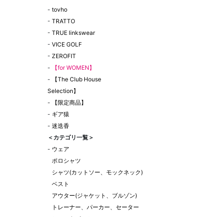
-
tovho
-
TRATTO
-
TRUE linkswear
-
VICE GOLF
-
ZEROFIT
-
【for WOMEN】
-
【The Club House
Selection】
-
【限定商品】
-
ギア猿
-
迷迭香
＜カテゴリ一覧＞
-
ウェア
ポロシャツ
シャツ(カットソー、モックネック)
ベスト
アウター(ジャケット、ブルゾン)
トレーナー、パーカー、セーター