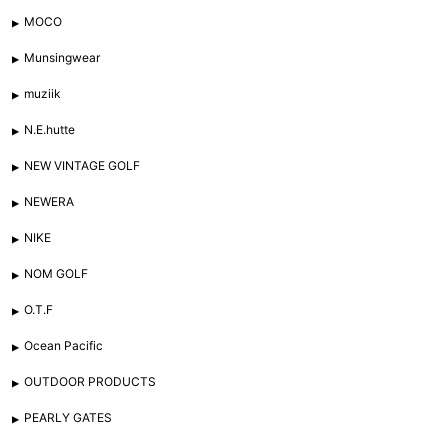
MOCO
Munsingwear
muziik
N.E.hutte
NEW VINTAGE GOLF
NEWERA
NIKE
NOM GOLF
O.T.F
Ocean Pacific
OUTDOOR PRODUCTS
PEARLY GATES