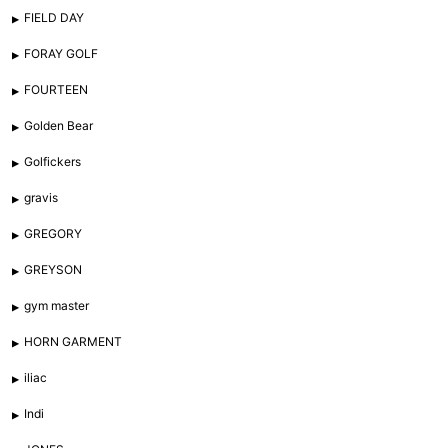
FIELD DAY
FORAY GOLF
FOURTEEN
Golden Bear
Golfickers
gravis
GREGORY
GREYSON
gym master
HORN GARMENT
iliac
Indi