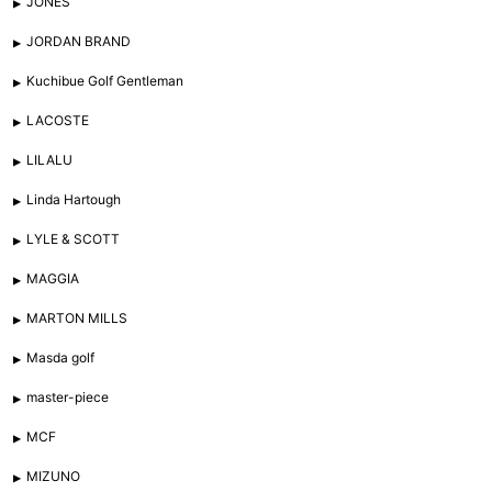
JONES
JORDAN BRAND
Kuchibue Golf Gentleman
LACOSTE
LILALU
Linda Hartough
LYLE & SCOTT
MAGGIA
MARTON MILLS
Masda golf
master-piece
MCF
MIZUNO