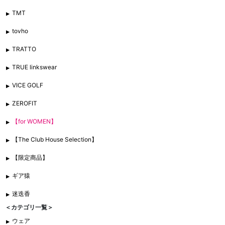
TMT
tovho
TRATTO
TRUE linkswear
VICE GOLF
ZEROFIT
【for WOMEN】
【The Club House Selection】
【限定商品】
ギア猿
迷迭香
＜カテゴリ一覧＞
ウェア