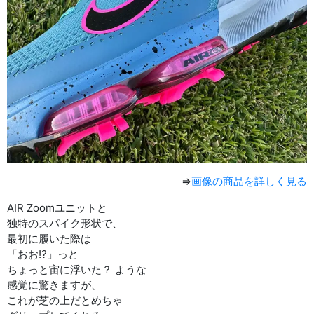
⇒
画像の商品を詳しく見る
AIR Zoomユニットと
独特のスパイク形状で、
最初に履いた際は
「おお⁉︎」っと
ちょっと宙に浮いた？ ような
感覚に驚きますが、
これが芝の上だとめちゃ