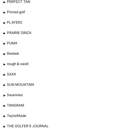
PERFECT TAN
Pinned golf
PLAYER2
PRAIRIE GINZA
PUMA
Reebok
rough & swell
SAXX
SUN MOUNTAIN
Swannies
TANGRAM
TaylorMade
THE GOLFER'S JOURNAL