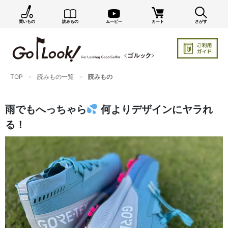
買いもの
読みもの
ムービー
カート
さがす
×
GO/LOOK! からのお知らせ（受信設定）
新商品情報や編集部のオススメ、オトクな情報・買い
忘れ通知等を受信できます。
TOP
読みもの一覧
読みもの
まだご登録でない方はぜひ！
店長ジャック厳選の新作商品情報をいち早くお届け（メルマガ）
雨でもへっちゃら
何よりデザインにヤラれ
編集部セレクトのスタイル提案・お得情報（ダイレクトメール）
る！
カートに残っている商品のお知らせ（買い忘れ通知）
お知らせを受け取る
いつでもメール内のリンクから配信停止できます