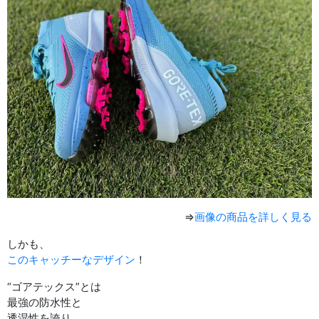
⇒
画像の商品を詳しく見る
しかも、
このキャッチーなデザイン
！
“ゴアテックス”とは
最強の防水性と
透湿性を誇り