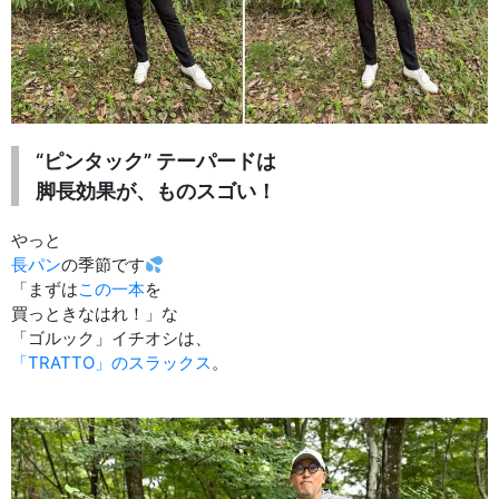
“ピンタック” テーパードは
脚長効果が、ものスゴい！
やっと
長パン
の季節です
「まずは
この一本
を
買っときなはれ！」な
「ゴルック」イチオシは、
「TRATTO」のスラックス
。