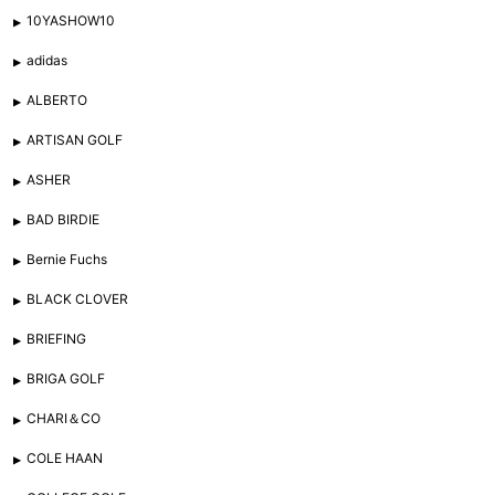
10YASHOW10
adidas
ALBERTO
ARTISAN GOLF
ASHER
BAD BIRDIE
Bernie Fuchs
BLACK CLOVER
BRIEFING
BRIGA GOLF
CHARI＆CO
COLE HAAN