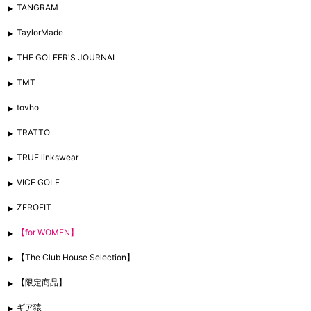
TANGRAM
TaylorMade
THE GOLFER'S JOURNAL
TMT
tovho
TRATTO
TRUE linkswear
VICE GOLF
ZEROFIT
【for WOMEN】
【The Club House Selection】
【限定商品】
ギア猿