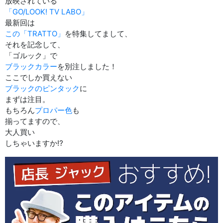
放映されている
「GO/LOOK! TV LABO」
最新回は
この「TRATTO」
を特集してまして、
それを記念して、
「ゴルック」で
ブラックカラー
を別注しました！
ここでしか買えない
ブラックのピンタック
に
まずは注目。
もちろん
プロパー色
も
揃ってますので、
大人買い
しちゃいますか⁉︎