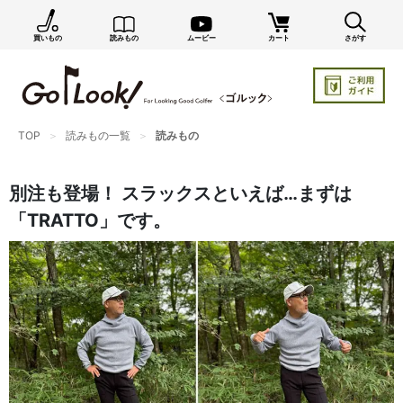
買いもの
読みもの
ムービー
カート
さがす
×
GO/LOOK! からのお知らせ（受信設定）
新商品情報や編集部のオススメ、オトクな情報・買い
忘れ通知等を受信できます。
TOP
読みもの一覧
読みもの
まだご登録でない方はぜひ！
店長ジャック厳選の新作商品情報をいち早くお届け（メルマガ）
別注も登場！ スラックスといえば…まずは
編集部セレクトのスタイル提案・お得情報（ダイレクトメール）
「TRATTO」です。
カートに残っている商品のお知らせ（買い忘れ通知）
お知らせを受け取る
いつでもメール内のリンクから配信停止できます