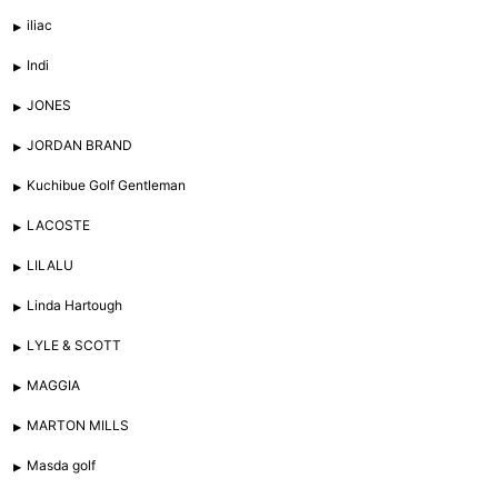
iliac
Indi
JONES
JORDAN BRAND
Kuchibue Golf Gentleman
LACOSTE
LILALU
Linda Hartough
LYLE & SCOTT
MAGGIA
MARTON MILLS
Masda golf