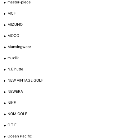
master-piece
MCF
MIZUNO
MOCO
Munsingwear
muziik
N.E.hutte
NEW VINTAGE GOLF
NEWERA
NIKE
NOM GOLF
O.T.F
Ocean Pacific