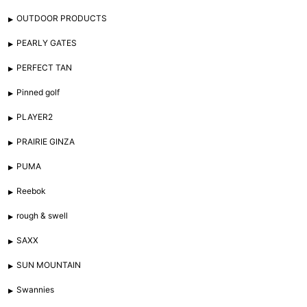
OUTDOOR PRODUCTS
PEARLY GATES
PERFECT TAN
Pinned golf
PLAYER2
PRAIRIE GINZA
PUMA
Reebok
rough & swell
SAXX
SUN MOUNTAIN
Swannies