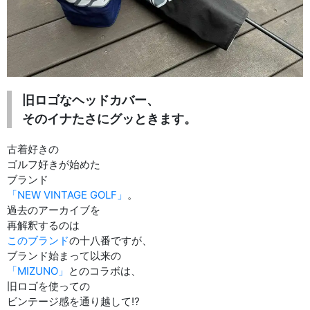
旧ロゴなヘッドカバー、
そのイナたさにグッときます。
古着好きの
ゴルフ好きが始めた
ブランド
「NEW VINTAGE GOLF」
。
過去のアーカイブを
再解釈するのは
このブランド
の十八番ですが、
ブランド始まって以来の
「MIZUNO」
とのコラボは、
旧ロゴを使っての
ビンテージ感を通り越して⁉︎