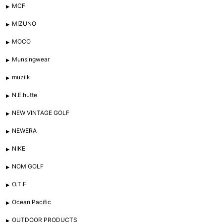
MCF
MIZUNO
MOCO
Munsingwear
muziik
N.E.hutte
NEW VINTAGE GOLF
NEWERA
NIKE
NOM GOLF
O.T.F
Ocean Pacific
OUTDOOR PRODUCTS