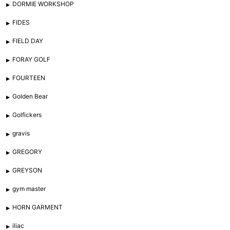
DORMIE WORKSHOP
FIDES
FIELD DAY
FORAY GOLF
FOURTEEN
Golden Bear
Golfickers
gravis
GREGORY
GREYSON
gym master
HORN GARMENT
iliac