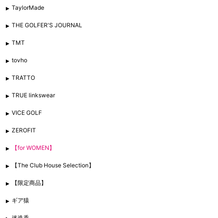
TaylorMade
THE GOLFER'S JOURNAL
TMT
tovho
TRATTO
TRUE linkswear
VICE GOLF
ZEROFIT
【for WOMEN】
【The Club House Selection】
【限定商品】
ギア猿
迷迭香