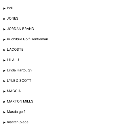
Indi
JONES
JORDAN BRAND
Kuchibue Golf Gentleman
LACOSTE
LILALU
Linda Hartough
LYLE & SCOTT
MAGGIA
MARTON MILLS
Masda golf
master-piece