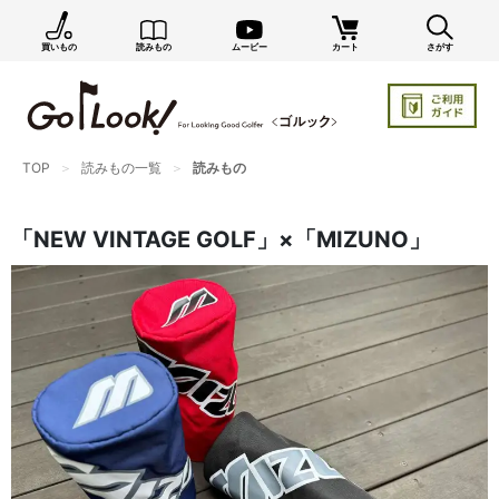
買いもの
読みもの
ムービー
カート
さがす
×
GO/LOOK! からのお知らせ（受信設定）
新商品情報や編集部のオススメ、オトクな情報・買い
忘れ通知等を受信できます。
まだご登録でない方はぜひ！
TOP
読みもの一覧
読みもの
店長ジャック厳選の新作商品情報をいち早くお届け（メルマガ）
「NEW VINTAGE GOLF」×「MIZUNO」
編集部セレクトのスタイル提案・お得情報（ダイレクトメール）
カートに残っている商品のお知らせ（買い忘れ通知）
お知らせを受け取る
いつでもメール内のリンクから配信停止できます