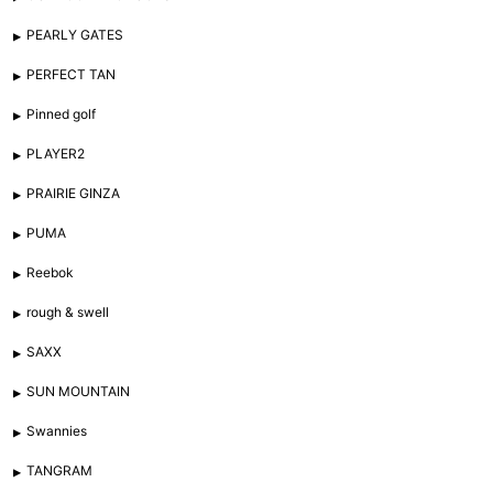
PEARLY GATES
PERFECT TAN
Pinned golf
PLAYER2
PRAIRIE GINZA
PUMA
Reebok
rough & swell
SAXX
SUN MOUNTAIN
Swannies
TANGRAM