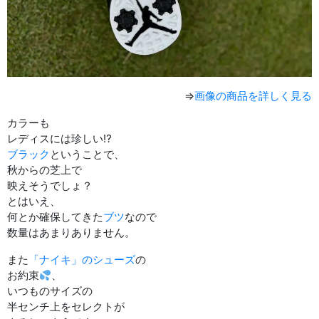
⇒
画像の商品を詳しく見る
カラーも
レディスには珍しい⁉︎
ブラック
ということで、
秋からの芝上で
映えそうでしょ？
とはいえ、
何とか確保してきた
ブツ
なので
数量はあまりありません。
また
「ナイキ」のシューズ
の
お約束
、
いつものサイズの
半センチ上をセレクトが