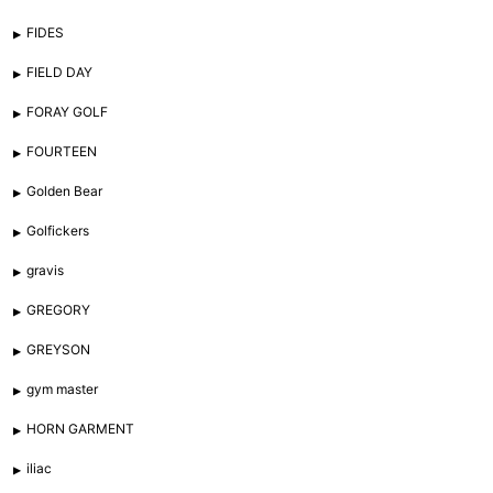
FIDES
FIELD DAY
FORAY GOLF
FOURTEEN
Golden Bear
Golfickers
gravis
GREGORY
GREYSON
gym master
HORN GARMENT
iliac