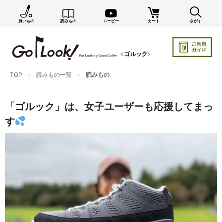
買いもの
読みもの
ムービー
カート
さがす
×
GO/LOOK! からのお知らせ（受信設定）
新商品情報や編集部のオススメ、オトクな情報・買い
忘れ通知等を受信できます。
TOP
読みもの一覧
読みもの
まだご登録でない方はぜひ！
店長ジャック厳選の新作商品情報をいち早くお届け（メルマガ）
「ゴルック」は、女子ユーザーも応援してまっ
編集部セレクトのスタイル提案・お得情報（ダイレクトメール）
す
カートに残っている商品のお知らせ（買い忘れ通知）
お知らせを受け取る
いつでもメール内のリンクから配信停止できます