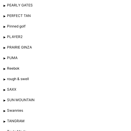
PEARLY GATES
PERFECT TAN
Pinned golf
PLAYER2
PRAIRIE GINZA
PUMA
Reebok
rough & swell
SAXX
SUN MOUNTAIN
Swannies
TANGRAM