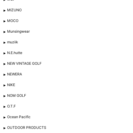
MIZUNO
MOCO
Munsingwear
muziik
N.E.hutte
NEW VINTAGE GOLF
NEWERA
NIKE
NOM GOLF
O.T.F
Ocean Pacific
OUTDOOR PRODUCTS