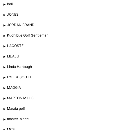
Indi
JONES
JORDAN BRAND
Kuchibue Golf Gentleman
LACOSTE
LILALU
Linda Hartough
LYLE & SCOTT
MAGGIA
MARTON MILLS
Masda golf
master-piece
MCF