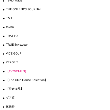
TaylorMade
THE GOLFER'S JOURNAL
TMT
tovho
TRATTO
TRUE linkswear
VICE GOLF
ZEROFIT
【for WOMEN】
【The Club House Selection】
【限定商品】
ギア猿
迷迭香