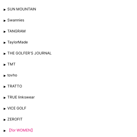
SUN MOUNTAIN
Swannies
TANGRAM
TaylorMade
THE GOLFER'S JOURNAL
TMT
tovho
TRATTO
TRUE linkswear
VICE GOLF
ZEROFIT
【for WOMEN】