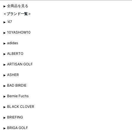
全商品を見る
＜ブランド一覧＞
'47
10YASHOW10
adidas
ALBERTO
ARTISAN GOLF
ASHER
BAD BIRDIE
Bernie Fuchs
BLACK CLOVER
BRIEFING
BRIGA GOLF