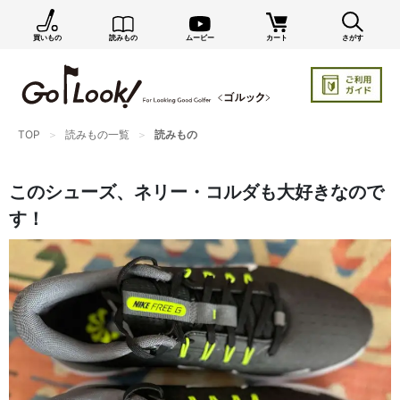
買いもの
読みもの
ムービー
カート
さがす
×
GO/LOOK! からのお知らせ（受信設定）
新商品情報や編集部のオススメ、オトクな情報・買い
忘れ通知等を受信できます。
TOP
読みもの一覧
読みもの
まだご登録でない方はぜひ！
店長ジャック厳選の新作商品情報をいち早くお届け（メルマガ）
このシューズ、ネリー・コルダも大好きなので
編集部セレクトのスタイル提案・お得情報（ダイレクトメール）
す！
カートに残っている商品のお知らせ（買い忘れ通知）
お知らせを受け取る
いつでもメール内のリンクから配信停止できます