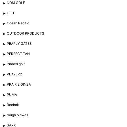
NOM GOLF
O.T.F
Ocean Pacific
OUTDOOR PRODUCTS
PEARLY GATES
PERFECT TAN
Pinned golf
PLAYER2
PRAIRIE GINZA
PUMA
Reebok
rough & swell
SAXX