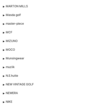
MARTON MILLS
Masda golf
master-piece
MCF
MIZUNO
MOCO
Munsingwear
muziik
N.E.hutte
NEW VINTAGE GOLF
NEWERA
NIKE