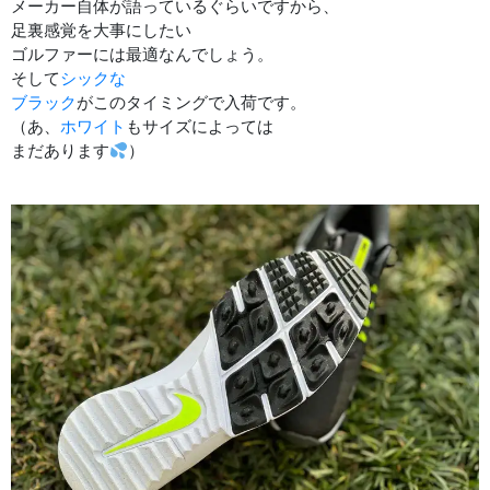
メーカー自体が語っているぐらいですから、
足裏感覚を大事にしたい
ゴルファーには最適なんでしょう。
そして
シックな
ブラック
がこのタイミングで入荷です。
（あ、
ホワイト
もサイズによっては
まだあります
）