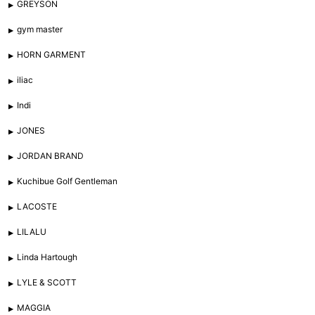
GREYSON
gym master
HORN GARMENT
iliac
Indi
JONES
JORDAN BRAND
Kuchibue Golf Gentleman
LACOSTE
LILALU
Linda Hartough
LYLE & SCOTT
MAGGIA