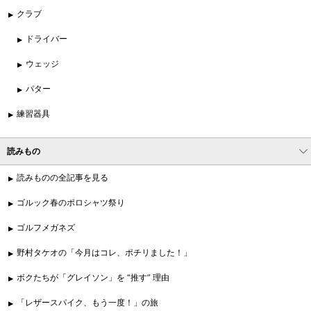
クラブ
ドライバー
ウェッジ
パター
練習器具
読みもの
読みものの全記事を見る
ゴルック春のポロシャツ祭り
ゴルフメガネズ
野村タケオの「今月はコレ、ポチリました！」
ボクたちが「グレイソン」を “推す” 理由
「レザースパイク、もう一度！」の旅