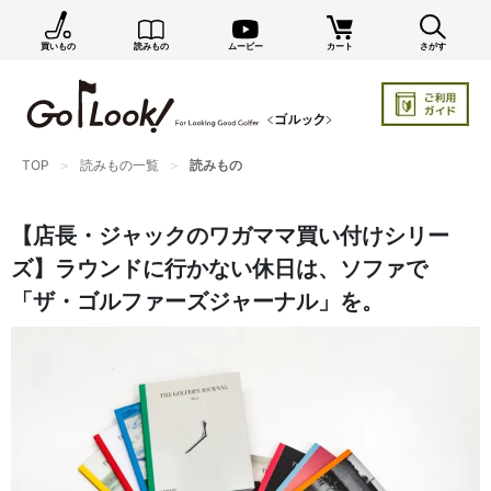
買いもの
読みもの
ムービー
カート
さがす
×
GO/LOOK! からのお知らせ（受信設定）
新商品情報や編集部のオススメ、オトクな情報・買い
忘れ通知等を受信できます。
TOP
読みもの一覧
読みもの
まだご登録でない方はぜひ！
店長ジャック厳選の新作商品情報をいち早くお届け（メルマガ）
【店長・ジャックのワガママ買い付けシリー
編集部セレクトのスタイル提案・お得情報（ダイレクトメール）
ズ】ラウンドに行かない休日は、ソファで
カートに残っている商品のお知らせ（買い忘れ通知）
「ザ・ゴルファーズジャーナル」を。
お知らせを受け取る
いつでもメール内のリンクから配信停止できます