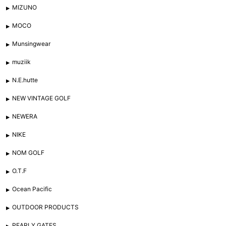
MIZUNO
MOCO
Munsingwear
muziik
N.E.hutte
NEW VINTAGE GOLF
NEWERA
NIKE
NOM GOLF
O.T.F
Ocean Pacific
OUTDOOR PRODUCTS
PEARLY GATES