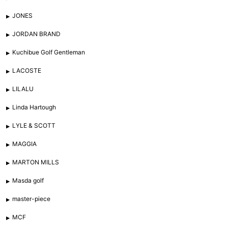
JONES
JORDAN BRAND
Kuchibue Golf Gentleman
LACOSTE
LILALU
Linda Hartough
LYLE & SCOTT
MAGGIA
MARTON MILLS
Masda golf
master-piece
MCF