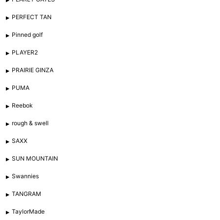
PERFECT TAN
Pinned golf
PLAYER2
PRAIRIE GINZA
PUMA
Reebok
rough & swell
SAXX
SUN MOUNTAIN
Swannies
TANGRAM
TaylorMade