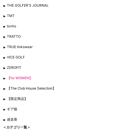
THE GOLFER'S JOURNAL
TMT
tovho
TRATTO
TRUE linkswear
VICE GOLF
ZEROFIT
【for WOMEN】
【The Club House Selection】
【限定商品】
ギア猿
迷迭香
＜カテゴリ一覧＞