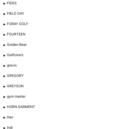
FIDES
FIELD DAY
FORAY GOLF
FOURTEEN
Golden Bear
Golfickers
gravis
GREGORY
GREYSON
gym master
HORN GARMENT
iliac
Indi