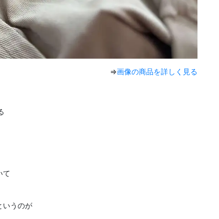
⇒
画像の商品を詳しく見る
る
いて
、
というのが
。