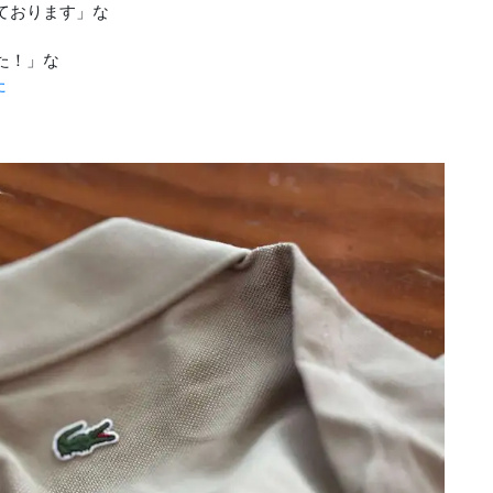
ております」な
た！」な
た