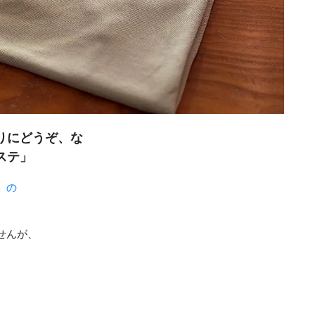
りにどうぞ、な
ステ」
」の
せんが、