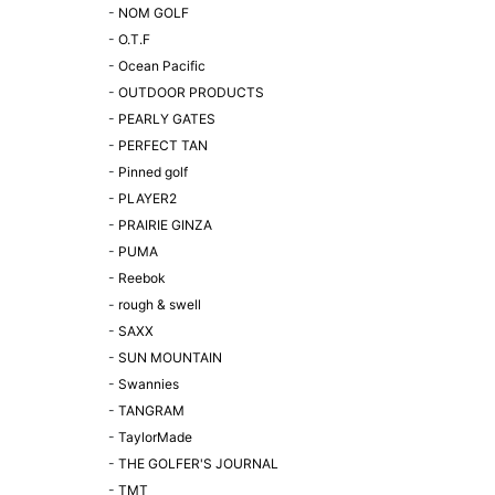
-
NOM GOLF
-
O.T.F
-
Ocean Pacific
-
OUTDOOR PRODUCTS
-
PEARLY GATES
-
PERFECT TAN
-
Pinned golf
-
PLAYER2
-
PRAIRIE GINZA
-
PUMA
-
Reebok
-
rough & swell
-
SAXX
-
SUN MOUNTAIN
-
Swannies
-
TANGRAM
-
TaylorMade
-
THE GOLFER'S JOURNAL
-
TMT