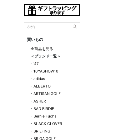
買いもの
全商品を見る
＜ブランド一覧＞
-
'47
-
10YASHOW10
-
adidas
-
ALBERTO
-
ARTISAN GOLF
-
ASHER
-
BAD BIRDIE
-
Bernie Fuchs
-
BLACK CLOVER
-
BRIEFING
-
BRIGA GOLF