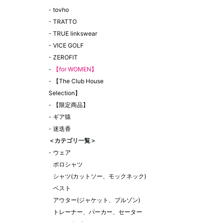
-
tovho
-
TRATTO
-
TRUE linkswear
-
VICE GOLF
-
ZEROFIT
-
【for WOMEN】
-
【The Club House
Selection】
-
【限定商品】
-
ギア猿
-
迷迭香
＜カテゴリ一覧＞
-
ウェア
ポロシャツ
シャツ(カットソー、モックネック)
ベスト
アウター(ジャケット、ブルゾン)
トレーナー、パーカー、セーター