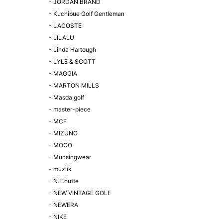
-
JORDAN BRAND
-
Kuchibue Golf Gentleman
-
LACOSTE
-
LILALU
-
Linda Hartough
-
LYLE & SCOTT
-
MAGGIA
-
MARTON MILLS
-
Masda golf
-
master-piece
-
MCF
-
MIZUNO
-
MOCO
-
Munsingwear
-
muziik
-
N.E.hutte
-
NEW VINTAGE GOLF
-
NEWERA
-
NIKE