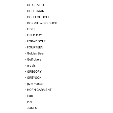
-
CHARI＆CO
-
COLE HAAN
-
COLLEGE GOLF
-
DORMIE WORKSHOP
-
FIDES
-
FIELD DAY
-
FORAY GOLF
-
FOURTEEN
-
Golden Bear
-
Golfickers
-
gravis
-
GREGORY
-
GREYSON
-
gym master
-
HORN GARMENT
-
iliac
-
Indi
-
JONES