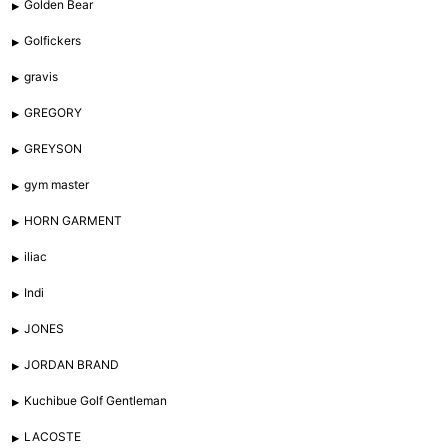
Golden Bear
Golfickers
gravis
GREGORY
GREYSON
gym master
HORN GARMENT
iliac
Indi
JONES
JORDAN BRAND
Kuchibue Golf Gentleman
LACOSTE