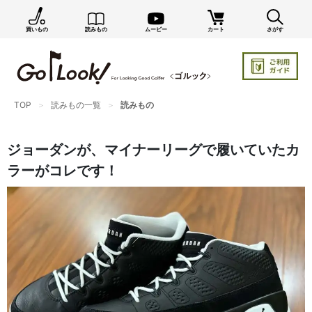
買いもの
読みもの
ムービー
カート
さがす
×
GO/LOOK! からのお知らせ（受信設定）
新商品情報や編集部のオススメ、オトクな情報・買い
忘れ通知等を受信できます。
TOP
読みもの一覧
読みもの
まだご登録でない方はぜひ！
店長ジャック厳選の新作商品情報をいち早くお届け（メルマガ）
ジョーダンが、マイナーリーグで履いていたカ
編集部セレクトのスタイル提案・お得情報（ダイレクトメール）
ラーがコレです！
カートに残っている商品のお知らせ（買い忘れ通知）
お知らせを受け取る
いつでもメール内のリンクから配信停止できます