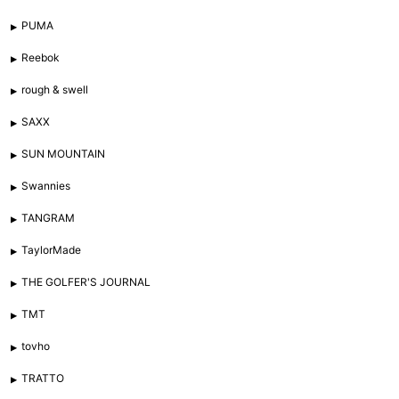
PUMA
Reebok
rough & swell
SAXX
SUN MOUNTAIN
Swannies
TANGRAM
TaylorMade
THE GOLFER'S JOURNAL
TMT
tovho
TRATTO