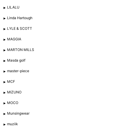
LILALU
Linda Hartough
LYLE & SCOTT
MAGGIA
MARTON MILLS
Masda golf
master-piece
MCF
MIZUNO
MOCO
Munsingwear
muziik