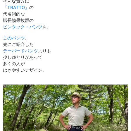
そんな貴方に
「TRATTO」
の
代名詞的な
脚長効果抜群の
ピンタック・パンツ
を。
このパンツ
、
先にご紹介した
テーパードパンツ
よりも
少しゆとりがあって
多くの人が
はきやすいデザイン。