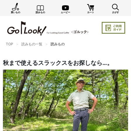
買いもの
読みもの
ムービー
カート
さがす
×
GO/LOOK! からのお知らせ（受信設定）
新商品情報や編集部のオススメ、オトクな情報・買い
忘れ通知等を受信できます。
TOP
読みもの一覧
読みもの
まだご登録でない方はぜひ！
店長ジャック厳選の新作商品情報をいち早くお届け（メルマガ）
秋まで使えるスラックスをお探しなら…。
編集部セレクトのスタイル提案・お得情報（ダイレクトメール）
カートに残っている商品のお知らせ（買い忘れ通知）
お知らせを受け取る
いつでもメール内のリンクから配信停止できます