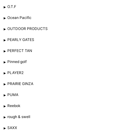
O.T.F
Ocean Pacific
OUTDOOR PRODUCTS
PEARLY GATES
PERFECT TAN
Pinned golf
PLAYER2
PRAIRIE GINZA
PUMA
Reebok
rough & swell
SAXX