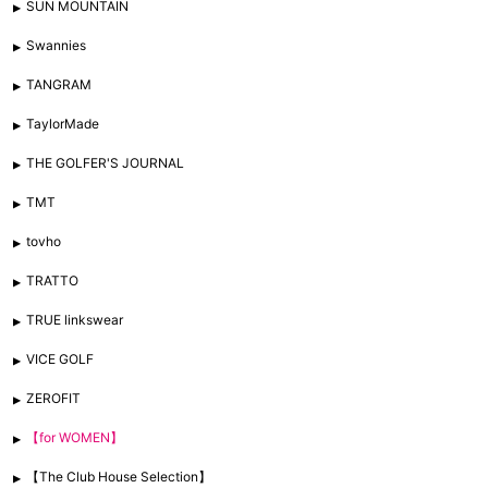
SUN MOUNTAIN
Swannies
TANGRAM
TaylorMade
THE GOLFER'S JOURNAL
TMT
tovho
TRATTO
TRUE linkswear
VICE GOLF
ZEROFIT
【for WOMEN】
【The Club House Selection】