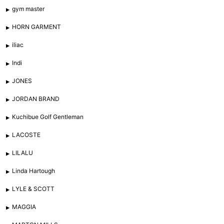
gym master
HORN GARMENT
iliac
Indi
JONES
JORDAN BRAND
Kuchibue Golf Gentleman
LACOSTE
LILALU
Linda Hartough
LYLE & SCOTT
MAGGIA