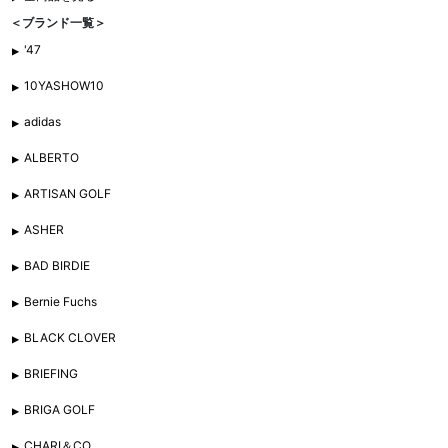
＜ブランド一覧＞
'47
10YASHOW10
adidas
ALBERTO
ARTISAN GOLF
ASHER
BAD BIRDIE
Bernie Fuchs
BLACK CLOVER
BRIEFING
BRIGA GOLF
CHARI＆CO