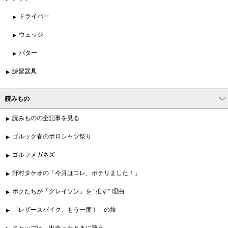
ドライバー
ウェッジ
パター
練習器具
読みもの
読みものの全記事を見る
ゴルック春のポロシャツ祭り
ゴルフメガネズ
野村タケオの「今月はコレ、ポチリました！」
ボクたちが「グレイソン」を “推す” 理由
「レザースパイク、もう一度！」の旅
キャップは、出会ったときに買う