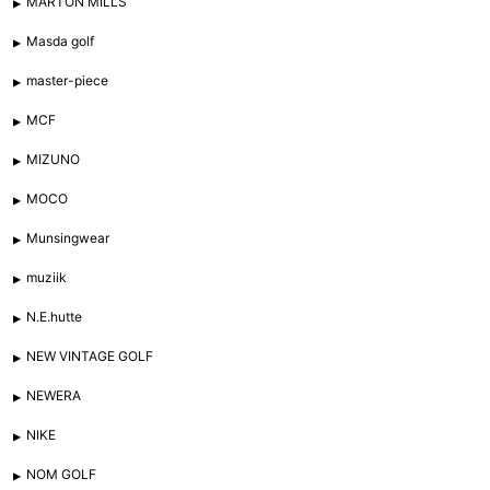
MARTON MILLS
Masda golf
master-piece
MCF
MIZUNO
MOCO
Munsingwear
muziik
N.E.hutte
NEW VINTAGE GOLF
NEWERA
NIKE
NOM GOLF