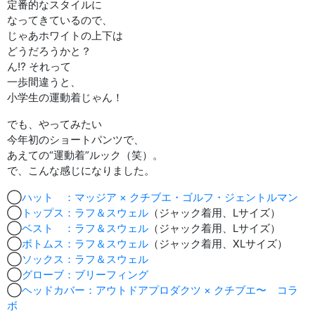
定番的なスタイルに
なってきているので、
じゃあホワイトの上下は
どうだろうかと？
ん⁉︎ それって
一歩間違うと、
小学生の運動着じゃん！
でも、やってみたい
今年初のショートパンツで、
あえての“運動着”ルック（笑）。
で、こんな感じになりました。
◯
ハット ：マッジア × クチブエ・ゴルフ・ジェントルマン
◯
トップス：ラフ＆スウェル
（ジャック着用、Lサイズ）
◯
ベスト ：ラフ＆スウェル
（ジャック着用、Lサイズ）
◯
ボトムス：ラフ＆スウェル
（ジャック着用、XLサイズ）
◯
ソックス：ラフ＆スウェル
◯
グローブ：ブリーフィング
◯
ヘッドカバー：アウトドアプロダクツ × クチブエ〜 コラ
ボ