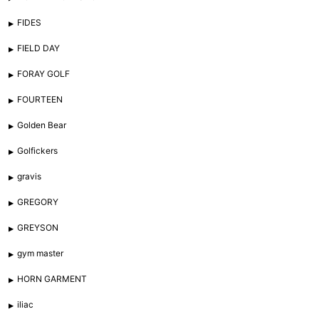
FIDES
FIELD DAY
FORAY GOLF
FOURTEEN
Golden Bear
Golfickers
gravis
GREGORY
GREYSON
gym master
HORN GARMENT
iliac