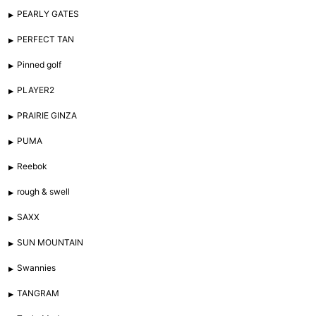
PEARLY GATES
PERFECT TAN
Pinned golf
PLAYER2
PRAIRIE GINZA
PUMA
Reebok
rough & swell
SAXX
SUN MOUNTAIN
Swannies
TANGRAM