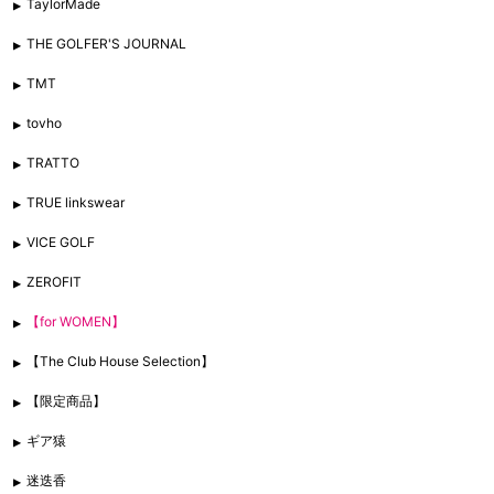
TaylorMade
THE GOLFER'S JOURNAL
TMT
tovho
TRATTO
TRUE linkswear
VICE GOLF
ZEROFIT
【for WOMEN】
【The Club House Selection】
【限定商品】
ギア猿
迷迭香