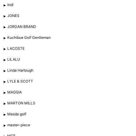
Indi
JONES
JORDAN BRAND
Kuchibue Golf Gentleman
LACOSTE
LILALU
Linda Hartough
LYLE & SCOTT
MAGGIA
MARTON MILLS
Masda golf
master-piece
MCF