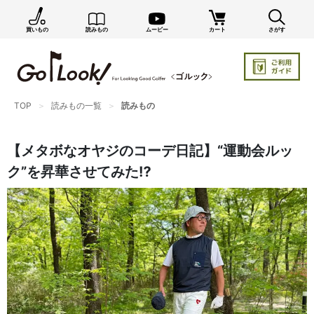
買いもの
読みもの
ムービー
カート
さがす
TOP
読みもの一覧
読みもの
【メタボなオヤジのコーデ日記】“運動会ルッ
ク”を昇華させてみた⁉︎