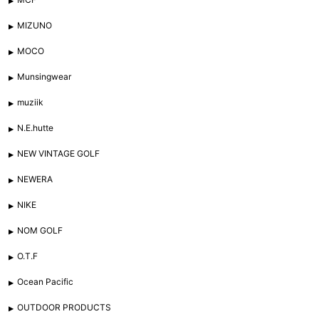
MIZUNO
MOCO
Munsingwear
muziik
N.E.hutte
NEW VINTAGE GOLF
NEWERA
NIKE
NOM GOLF
O.T.F
Ocean Pacific
OUTDOOR PRODUCTS