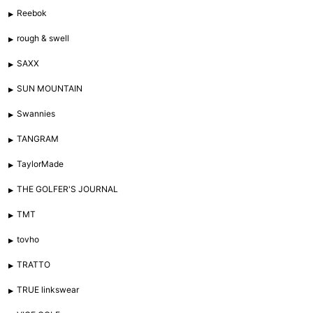
Reebok
rough & swell
SAXX
SUN MOUNTAIN
Swannies
TANGRAM
TaylorMade
THE GOLFER'S JOURNAL
TMT
tovho
TRATTO
TRUE linkswear