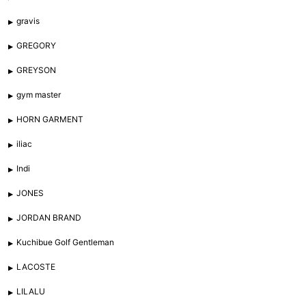
gravis
GREGORY
GREYSON
gym master
HORN GARMENT
iliac
Indi
JONES
JORDAN BRAND
Kuchibue Golf Gentleman
LACOSTE
LILALU