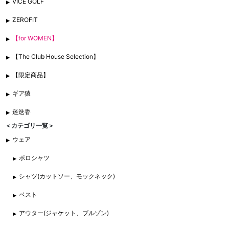
VICE GOLF
ZEROFIT
【for WOMEN】
【The Club House Selection】
【限定商品】
ギア猿
迷迭香
＜カテゴリ一覧＞
ウェア
ポロシャツ
シャツ(カットソー、モックネック)
ベスト
アウター(ジャケット、ブルゾン)