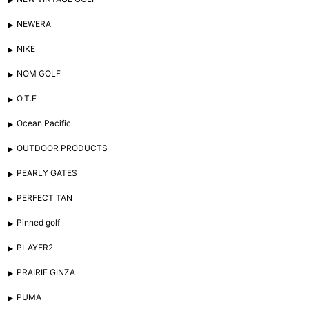
NEWERA
NIKE
NOM GOLF
O.T.F
Ocean Pacific
OUTDOOR PRODUCTS
PEARLY GATES
PERFECT TAN
Pinned golf
PLAYER2
PRAIRIE GINZA
PUMA