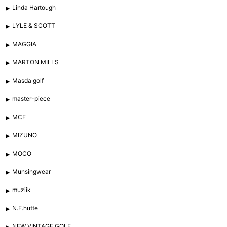
Linda Hartough
LYLE & SCOTT
MAGGIA
MARTON MILLS
Masda golf
master-piece
MCF
MIZUNO
MOCO
Munsingwear
muziik
N.E.hutte
NEW VINTAGE GOLF