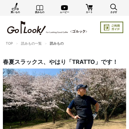
買いもの
読みもの
ムービー
カート
さがす
×
GO/LOOK! からのお知らせ（受信設定）
新商品情報や編集部のオススメ、オトクな情報・買い
忘れ通知等を受信できます。
まだご登録でない方はぜひ！
TOP
読みもの一覧
読みもの
店長ジャック厳選の新作商品情報をいち早くお届け（メルマガ）
春夏スラックス、やはり「TRATTO」です！
編集部セレクトのスタイル提案・お得情報（ダイレクトメール）
カートに残っている商品のお知らせ（買い忘れ通知）
お知らせを受け取る
いつでもメール内のリンクから配信停止できます