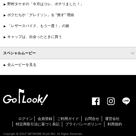
野村タケオの「今月はコレ、ポチリました！」
ボクたちが「グレイソン」を “推す” 理由
「レザースパイク、もう一度！」の旅
キャップは、出会ったときに買う
スペシャルムービー
全ムービーを見る
ログイン
会員登録
ご利用ガイド
お問合せ
運営会社
特定商取引法に基づく表記
プライバシーポリシー
利用規約
Copyright ©
GOLF NETWORK PLUS INC.
All Rights Reserved.