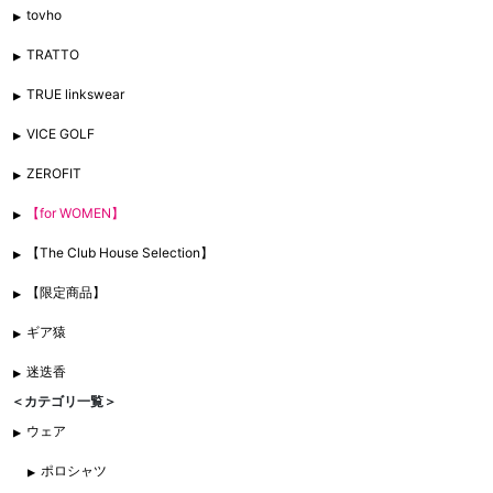
tovho
TRATTO
TRUE linkswear
VICE GOLF
ZEROFIT
【for WOMEN】
【The Club House Selection】
【限定商品】
ギア猿
迷迭香
＜カテゴリ一覧＞
ウェア
ポロシャツ