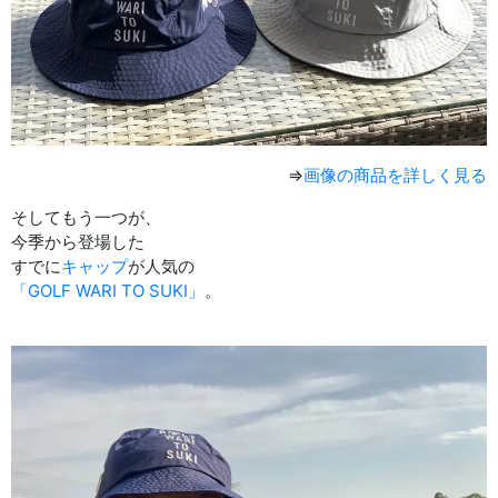
⇒
画像の商品を詳しく見る
そしてもう一つが、
今季から登場した
すでに
キャップ
が人気の
「GOLF WARI TO SUKI」
。