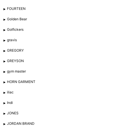
FOURTEEN
Golden Bear
Golfickers
gravis
GREGORY
GREYSON
gym master
HORN GARMENT
iliac
Indi
JONES
JORDAN BRAND