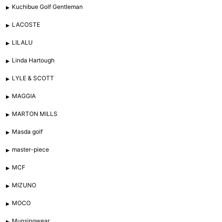
Kuchibue Golf Gentleman
LACOSTE
LILALU
Linda Hartough
LYLE & SCOTT
MAGGIA
MARTON MILLS
Masda golf
master-piece
MCF
MIZUNO
MOCO
Munsingwear