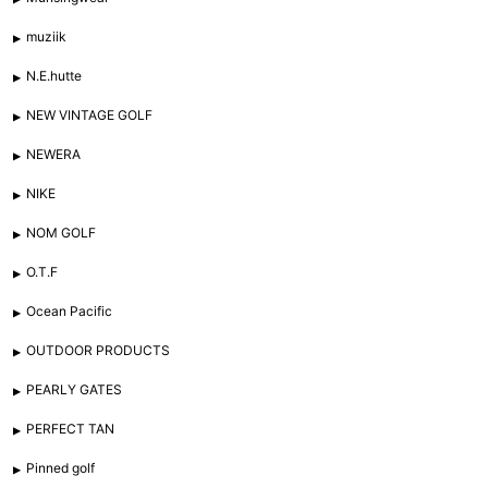
muziik
N.E.hutte
NEW VINTAGE GOLF
NEWERA
NIKE
NOM GOLF
O.T.F
Ocean Pacific
OUTDOOR PRODUCTS
PEARLY GATES
PERFECT TAN
Pinned golf