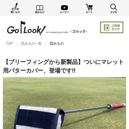
買いもの
読みもの
ムービー
カート
さがす
×
GO/LOOK! からのお知らせ（受信設定）
新商品情報や編集部のオススメ、オトクな情報・買い
忘れ通知等を受信できます。
TOP
読みもの一覧
読みもの
まだご登録でない方はぜひ！
店長ジャック厳選の新作商品情報をいち早くお届け（メルマガ）
【ブリーフィングから新製品】ついにマレット
編集部セレクトのスタイル提案・お得情報（ダイレクトメール）
用パターカバー、登場です!!
カートに残っている商品のお知らせ（買い忘れ通知）
お知らせを受け取る
いつでもメール内のリンクから配信停止できます