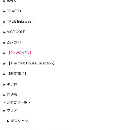
tovho
TRATTO
TRUE linkswear
VICE GOLF
ZEROFIT
【for WOMEN】
【The Club House Selection】
【限定商品】
ギア猿
迷迭香
＜カテゴリ一覧＞
ウェア
ポロシャツ