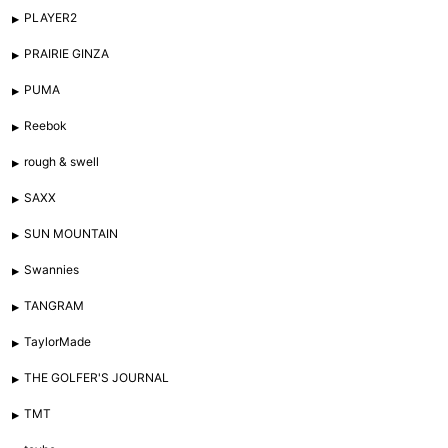
PLAYER2
PRAIRIE GINZA
PUMA
Reebok
rough & swell
SAXX
SUN MOUNTAIN
Swannies
TANGRAM
TaylorMade
THE GOLFER'S JOURNAL
TMT