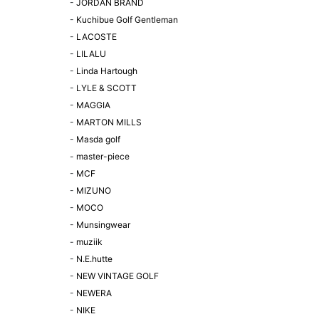
-
JORDAN BRAND
-
Kuchibue Golf Gentleman
-
LACOSTE
-
LILALU
-
Linda Hartough
-
LYLE & SCOTT
-
MAGGIA
-
MARTON MILLS
-
Masda golf
-
master-piece
-
MCF
-
MIZUNO
-
MOCO
-
Munsingwear
-
muziik
-
N.E.hutte
-
NEW VINTAGE GOLF
-
NEWERA
-
NIKE