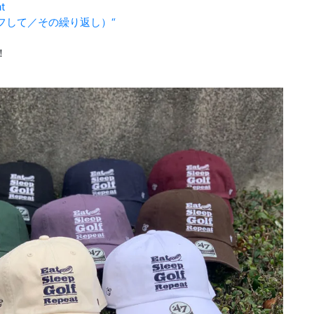
t
フして／その繰り返し）“
！