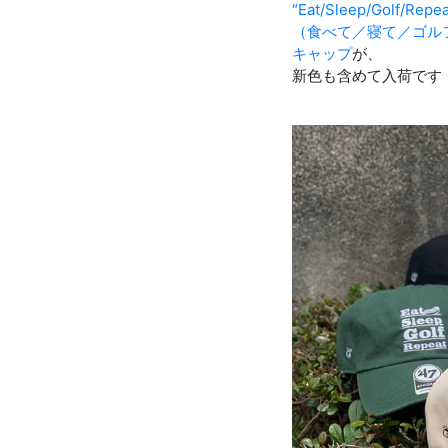
“Eat/Sleep/Golf/Repea
（食べて／寝て／ゴル
キャップ
が、
新色も含めて入荷です