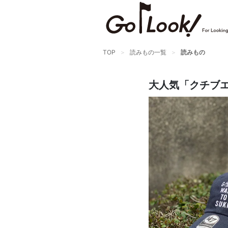
GO/LOOK! からのお知らせ
（受信設定）
新商品情報や編集部のオススメ、
TOP
読みもの一覧
読みもの
オトクな情報・買い忘れ通知等を
受信できます。
まだご登録でない方はぜひ！
大人気「クチブ