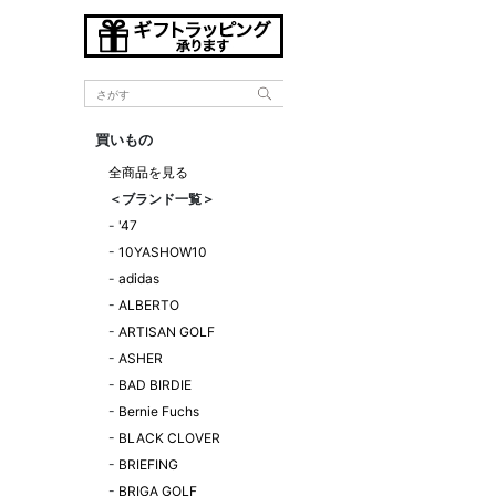
買いもの
全商品を見る
＜ブランド一覧＞
-
'47
-
10YASHOW10
-
adidas
-
ALBERTO
-
ARTISAN GOLF
-
ASHER
-
BAD BIRDIE
-
Bernie Fuchs
-
BLACK CLOVER
-
BRIEFING
-
BRIGA GOLF