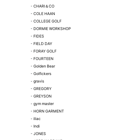
-
CHARI＆CO
-
COLE HAAN
-
COLLEGE GOLF
-
DORMIE WORKSHOP
-
FIDES
-
FIELD DAY
-
FORAY GOLF
-
FOURTEEN
-
Golden Bear
-
Golfickers
-
gravis
-
GREGORY
-
GREYSON
-
gym master
-
HORN GARMENT
-
iliac
-
Indi
-
JONES