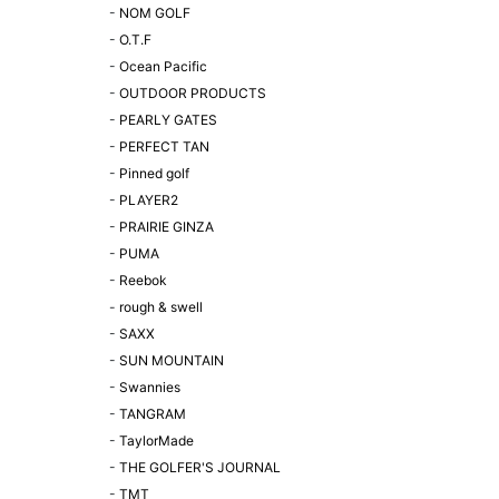
-
NOM GOLF
-
O.T.F
-
Ocean Pacific
-
OUTDOOR PRODUCTS
-
PEARLY GATES
-
PERFECT TAN
-
Pinned golf
-
PLAYER2
-
PRAIRIE GINZA
-
PUMA
-
Reebok
-
rough & swell
-
SAXX
-
SUN MOUNTAIN
-
Swannies
-
TANGRAM
-
TaylorMade
-
THE GOLFER'S JOURNAL
-
TMT