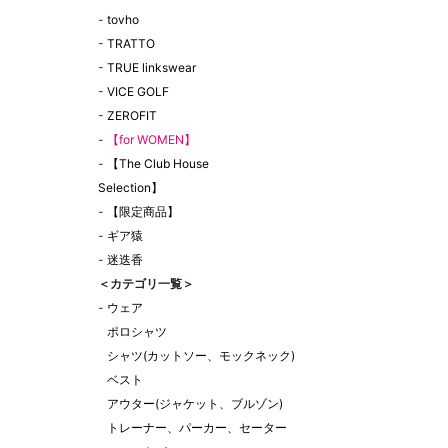
-
tovho
-
TRATTO
-
TRUE linkswear
-
VICE GOLF
-
ZEROFIT
-
【for WOMEN】
-
【The Club House
Selection】
-
【限定商品】
-
ギア猿
-
迷迭香
＜カテゴリ一覧＞
-
ウェア
ポロシャツ
シャツ(カットソー、モックネック)
ベスト
アウター(ジャケット、ブルゾン)
トレーナー、パーカー、セーター