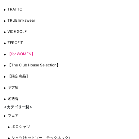
TRATTO
TRUE linkswear
VICE GOLF
ZEROFIT
【for WOMEN】
【The Club House Selection】
【限定商品】
ギア猿
迷迭香
＜カテゴリ一覧＞
ウェア
ポロシャツ
シャツ(カットソー、モックネック)