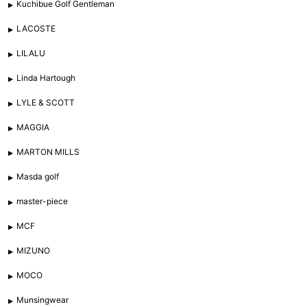
Kuchibue Golf Gentleman
LACOSTE
LILALU
Linda Hartough
LYLE & SCOTT
MAGGIA
MARTON MILLS
Masda golf
master-piece
MCF
MIZUNO
MOCO
Munsingwear