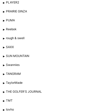
PLAYER2
PRAIRIE GINZA
PUMA
Reebok
rough & swell
SAXX
SUN MOUNTAIN
Swannies
TANGRAM
TaylorMade
THE GOLFER'S JOURNAL
TMT
tovho