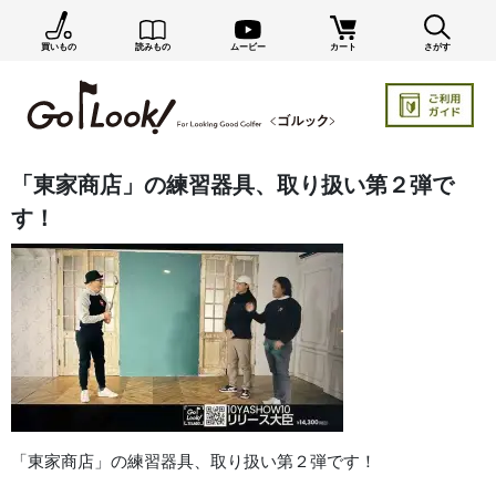
買いもの
読みもの
ムービー
カート
さがす
GO/LOOK! からのお知らせ（受信設定）
新商品情報や編集部のオススメ、オトクな情報・買い
忘れ通知等を受信できます。
まだご登録でない方はぜひ！
「東家商店」の練習器具、取り扱い第２弾で
す！
「東家商店」の練習器具、取り扱い第２弾です！