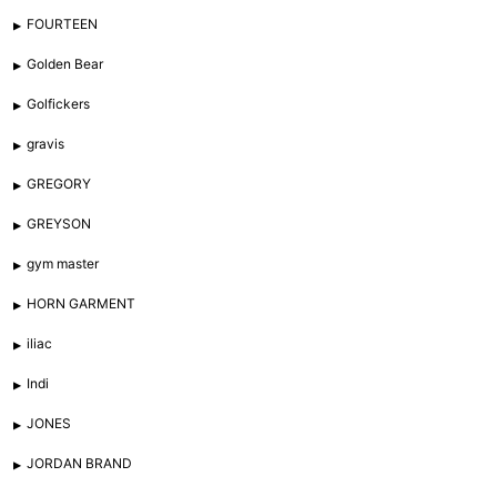
FOURTEEN
Golden Bear
Golfickers
gravis
GREGORY
GREYSON
gym master
HORN GARMENT
iliac
Indi
JONES
JORDAN BRAND