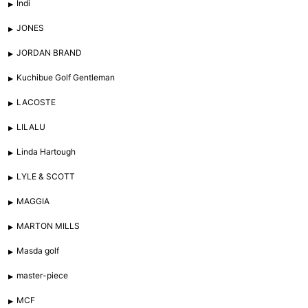
Indi
JONES
JORDAN BRAND
Kuchibue Golf Gentleman
LACOSTE
LILALU
Linda Hartough
LYLE & SCOTT
MAGGIA
MARTON MILLS
Masda golf
master-piece
MCF