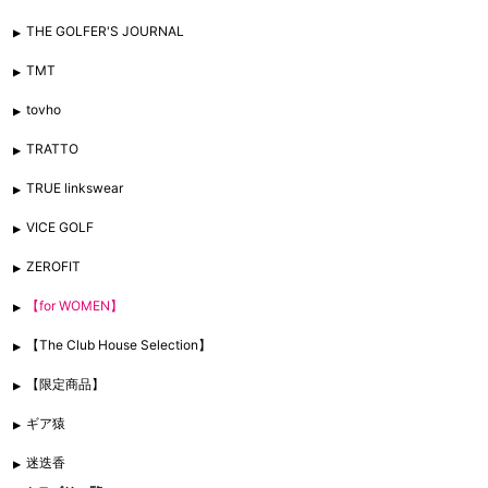
THE GOLFER'S JOURNAL
TMT
tovho
TRATTO
TRUE linkswear
VICE GOLF
ZEROFIT
【for WOMEN】
【The Club House Selection】
【限定商品】
ギア猿
迷迭香