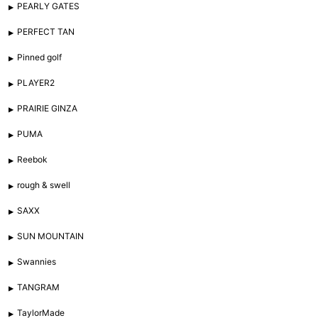
PEARLY GATES
PERFECT TAN
Pinned golf
PLAYER2
PRAIRIE GINZA
PUMA
Reebok
rough & swell
SAXX
SUN MOUNTAIN
Swannies
TANGRAM
TaylorMade