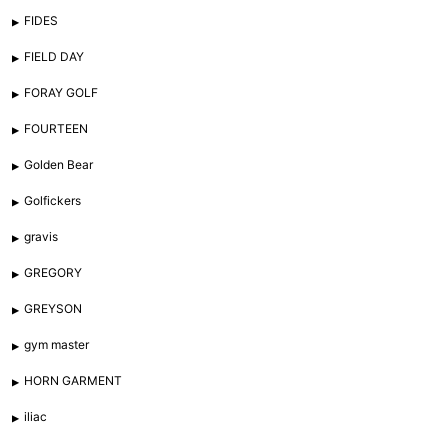
FIDES
FIELD DAY
FORAY GOLF
FOURTEEN
Golden Bear
Golfickers
gravis
GREGORY
GREYSON
gym master
HORN GARMENT
iliac