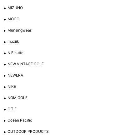
MIZUNO
MOCO
Munsingwear
muziik
N.E.hutte
NEW VINTAGE GOLF
NEWERA
NIKE
NOM GOLF
O.T.F
Ocean Pacific
OUTDOOR PRODUCTS