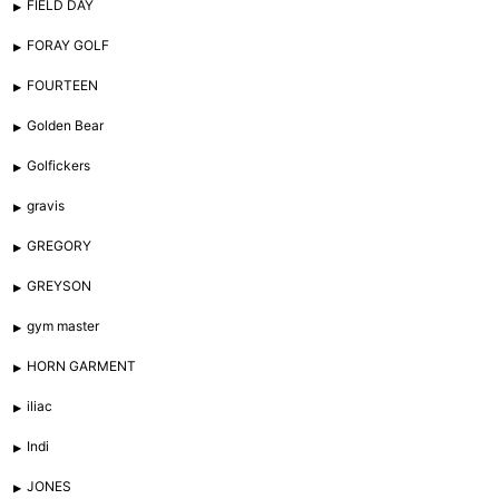
FIELD DAY
FORAY GOLF
FOURTEEN
Golden Bear
Golfickers
gravis
GREGORY
GREYSON
gym master
HORN GARMENT
iliac
Indi
JONES