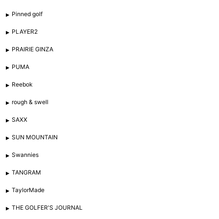
Pinned golf
PLAYER2
PRAIRIE GINZA
PUMA
Reebok
rough & swell
SAXX
SUN MOUNTAIN
Swannies
TANGRAM
TaylorMade
THE GOLFER'S JOURNAL