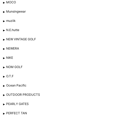
MOCO
Munsingwear
muziik
N.E.hutte
NEW VINTAGE GOLF
NEWERA
NIKE
NOM GOLF
O.T.F
Ocean Pacific
OUTDOOR PRODUCTS
PEARLY GATES
PERFECT TAN