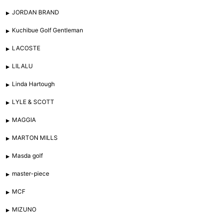
JORDAN BRAND
Kuchibue Golf Gentleman
LACOSTE
LILALU
Linda Hartough
LYLE & SCOTT
MAGGIA
MARTON MILLS
Masda golf
master-piece
MCF
MIZUNO