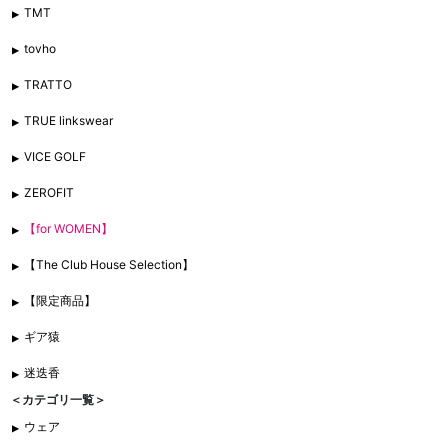
TMT
tovho
TRATTO
TRUE linkswear
VICE GOLF
ZEROFIT
【for WOMEN】
【The Club House Selection】
【限定商品】
ギア猿
迷迭香
＜カテゴリ一覧＞
ウェア