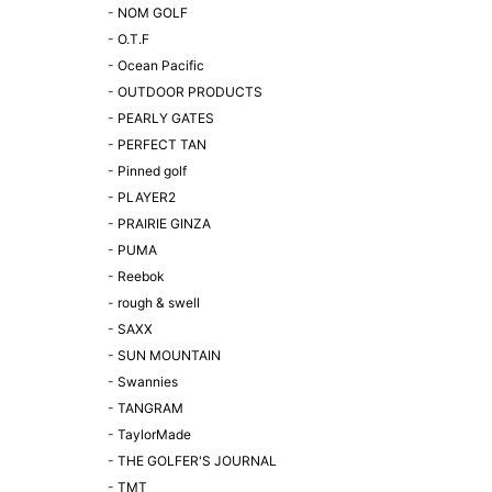
-
NOM GOLF
-
O.T.F
-
Ocean Pacific
-
OUTDOOR PRODUCTS
-
PEARLY GATES
-
PERFECT TAN
-
Pinned golf
-
PLAYER2
-
PRAIRIE GINZA
-
PUMA
-
Reebok
-
rough & swell
-
SAXX
-
SUN MOUNTAIN
-
Swannies
-
TANGRAM
-
TaylorMade
-
THE GOLFER'S JOURNAL
-
TMT