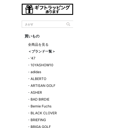
買いもの
全商品を見る
＜ブランド一覧＞
-
'47
-
10YASHOW10
-
adidas
-
ALBERTO
-
ARTISAN GOLF
-
ASHER
-
BAD BIRDIE
-
Bernie Fuchs
-
BLACK CLOVER
-
BRIEFING
-
BRIGA GOLF