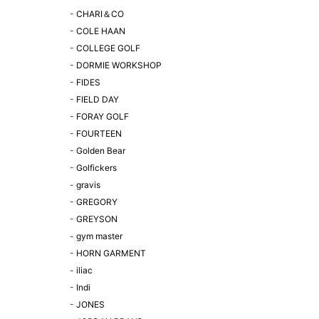
-
CHARI＆CO
-
COLE HAAN
-
COLLEGE GOLF
-
DORMIE WORKSHOP
-
FIDES
-
FIELD DAY
-
FORAY GOLF
-
FOURTEEN
-
Golden Bear
-
Golfickers
-
gravis
-
GREGORY
-
GREYSON
-
gym master
-
HORN GARMENT
-
iliac
-
Indi
-
JONES