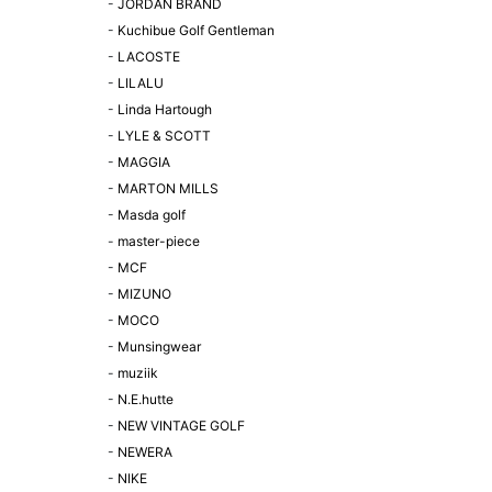
-
JORDAN BRAND
-
Kuchibue Golf Gentleman
-
LACOSTE
-
LILALU
-
Linda Hartough
-
LYLE & SCOTT
-
MAGGIA
-
MARTON MILLS
-
Masda golf
-
master-piece
-
MCF
-
MIZUNO
-
MOCO
-
Munsingwear
-
muziik
-
N.E.hutte
-
NEW VINTAGE GOLF
-
NEWERA
-
NIKE