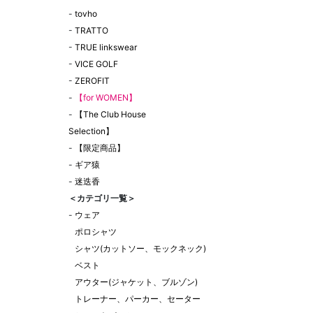
-
tovho
-
TRATTO
-
TRUE linkswear
-
VICE GOLF
-
ZEROFIT
-
【for WOMEN】
-
【The Club House
Selection】
-
【限定商品】
-
ギア猿
-
迷迭香
＜カテゴリ一覧＞
-
ウェア
ポロシャツ
シャツ(カットソー、モックネック)
ベスト
アウター(ジャケット、ブルゾン)
トレーナー、パーカー、セーター