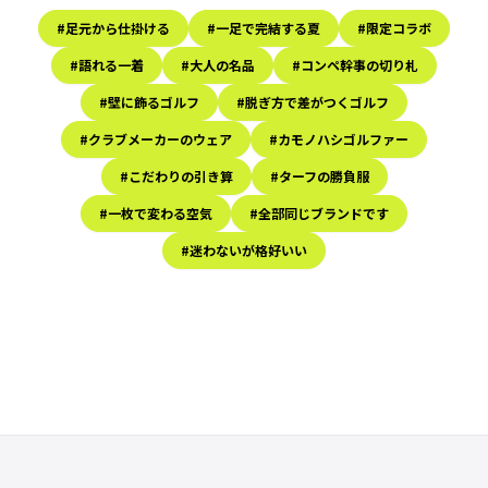
#足元から仕掛ける
#一足で完結する夏
#限定コラボ
#語れる一着
#大人の名品
#コンペ幹事の切り札
#壁に飾るゴルフ
#脱ぎ方で差がつくゴルフ
#クラブメーカーのウェア
#カモノハシゴルファー
#こだわりの引き算
#ターフの勝負服
#一枚で変わる空気
#全部同じブランドです
#迷わないが格好いい