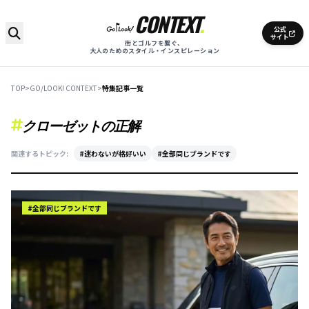
CONTEXT
.
公式
サイト
街とゴルフを繋ぐ、
大人のためのスタイル・インスピレーション
TOP
>
GO/LOOK! CONTEXT
>
特集記事一覧
特集記事を検索
クローゼットの正解
関連するトピック:
#迷わないが格好いい
#全部同じブランドです
#全部同じブランドです