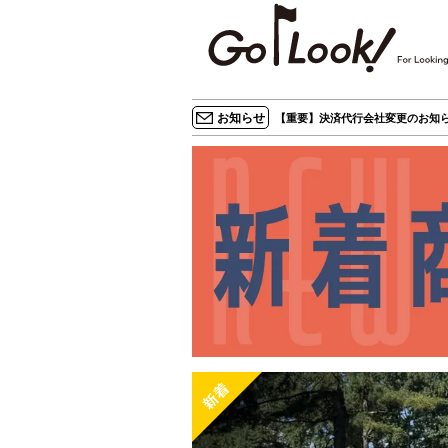
×
GO/LOOK! からのお知らせ
（受信設定）
お知らせ
【重要】決済代行会社変更のお知ら
新商品情報や編集部のオススメ、
オトクな情報・買い忘れ通知等を
受信できます。
まだご登録でない方はぜひ！
店長ジャック厳選の新作商品情報をいち早くお届
け（メルマガ）
編集部セレクトのスタイル提案・お得情報（ダイ
レクトメール）
カートに残っている商品のお知らせ（買い忘れ通
知）