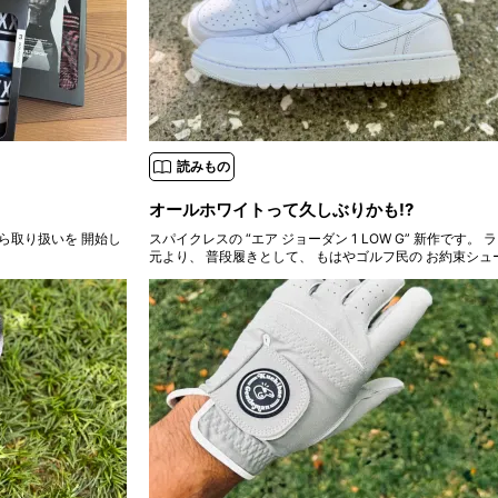
読みもの
オールホワイトって久しぶりかも!?
から取り扱いを 開始し
スパイクレスの “エア ジョーダン 1 LOW G” 新作です。 ラウンドは
元より、 普段履きとして、 もはやゴルフ民の お約束シュ
た