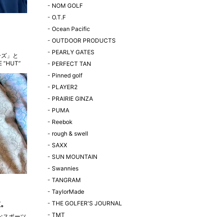
-
NOM GOLF
-
O.T.F
-
Ocean Pacific
-
OUTDOOR PRODUCTS
-
PEARLY GATES
“HUT”
-
PERFECT TAN
ディション
-
Pinned golf
-
PLAYER2
-
PRAIRIE GINZA
-
PUMA
-
Reebok
-
rough & swell
-
SAXX
-
SUN MOUNTAIN
-
Swannies
-
TANGRAM
-
TaylorMade
枚。
-
THE GOLFER'S JOURNAL
-
TMT
なスポーツ