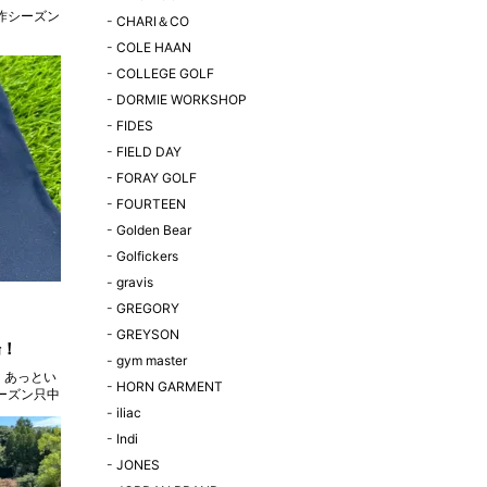
昨シーズン
-
CHARI＆CO
-
COLE HAAN
-
COLLEGE GOLF
-
DORMIE WORKSHOP
-
FIDES
-
FIELD DAY
-
FORAY GOLF
-
FOURTEEN
-
Golden Bear
-
Golfickers
-
gravis
-
GREGORY
-
GREYSON
場！
-
gym master
 あっとい
-
HORN GARMENT
ーズン只中
-
iliac
-
Indi
-
JONES