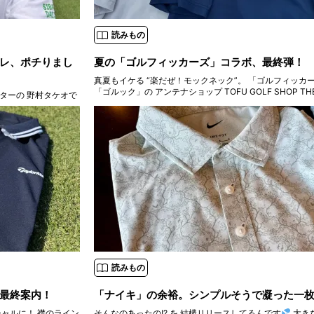
読みもの
レ、ポチりまし
夏の「ゴルフィッカーズ」コラボ、最終弾！
真夏もイケる “楽だぜ！モックネック”。 「ゴルフィッカーズ」と
「ゴルック」の アンテナショップ TOFU GOLF SHOP THE 
ターの 野村タケオで
発の 「クチブエ・ゴルフ・ ジェントルマン」 “HUT” エ
暑いと 全身汗まみれに
との
すよ。 そんな時には
で、 今回は
読みもの
最終案内！
「ナイキ」の余裕。シンプルそうで凝った一
 襟のライン
そんなのあったの!? を 結構リリースしてるんです
大き