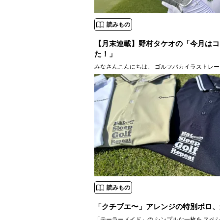
読みもの
【月末連載】野村タケオの「今月はコ
た！」
みなさんこんにちは。 ゴルフバカイラストレー
す。 いや〜今年の夏も暑いっすね！ これだけ
なりますから、 当然手のひらもべちょべちょっ
滑らないグローブが欲しくなるもの。 ってこと
読みもの
「クチブエ〜」アレンジの特別ポロ、
「テーラーメイド」の シンプルな一枚を スペシャルに！