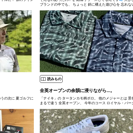
ブランドの中でも、 ちょっと 斜に構えた遊び心を 忘れな
読みもの
全英オープンの余韻に浸りながら…。
のうの次に 夏ゴルフに
「ナイキ」の タータンカモ柄ポロ。 他のメジャーとは 景色からして
まるで違う 全英オープン、 今年のコース ロイヤル・バー
相当な難コースでしたねぇ、 って テレビで見ただけです