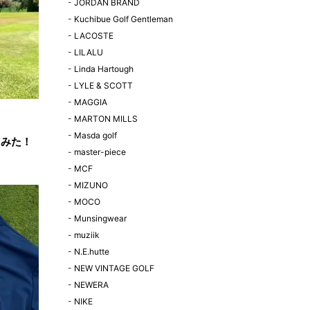
-
JORDAN BRAND
-
Kuchibue Golf Gentleman
-
LACOSTE
-
LILALU
-
Linda Hartough
-
LYLE & SCOTT
-
MAGGIA
-
MARTON MILLS
-
Masda golf
てみた！
-
master-piece
-
MCF
-
MIZUNO
-
MOCO
-
Munsingwear
-
muziik
-
N.E.hutte
-
NEW VINTAGE GOLF
-
NEWERA
-
NIKE