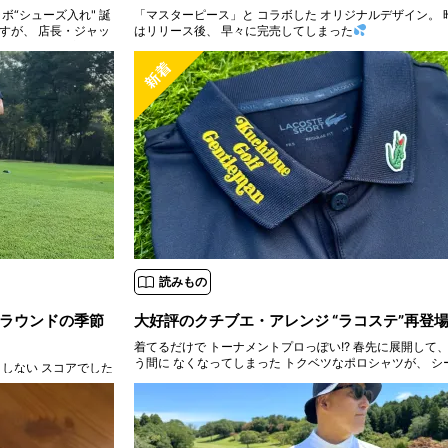
ボ“シューズ入れ" 誕
「マスターピース」と コラボした オリジナルデザイン。 
はリリース後、 早々に完売してしまった
 とにかく軽い方が良
読みもの
ラウンドの季節
大好評のクチブエ・アレンジ “ラコステ”再登
着てるだけで トーナメントプロっぽい!? 春先に展開して、
う間に なくなってしまった トクベツなポロシャツが、 シ
としない スコアでした
に リクエストを多数いただき 再登場です！
対策に アーリーバー
：ク