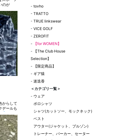
いのが
-
tovho
-
TRATTO
-
TRUE linkswear
-
VICE GOLF
-
ZEROFIT
-
【for WOMEN】
-
【The Club House
Selection】
-
【限定商品】
-
ギア猿
-
迷迭香
＜カテゴリ一覧＞
-
ウェア
ポロシャツ
クデールも
シャツ(カットソー、モックネック)
が
ベスト
アウター(ジャケット、ブルゾン)
トレーナー、パーカー、セーター