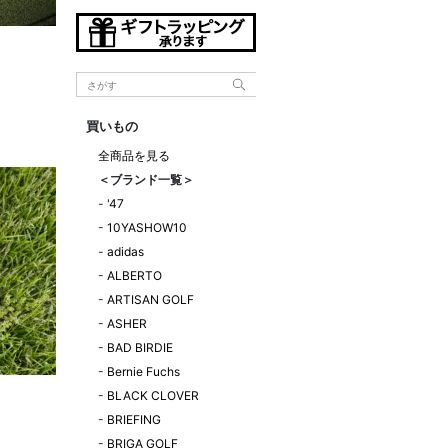
買いもの
全商品を見る
＜ブランド一覧＞
-
'47
-
10YASHOW10
-
adidas
-
ALBERTO
-
ARTISAN GOLF
-
ASHER
-
BAD BIRDIE
-
Bernie Fuchs
-
BLACK CLOVER
-
BRIEFING
！
-
BRIGA GOLF