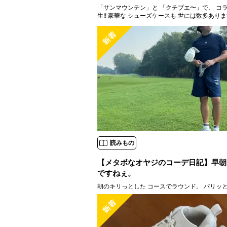
「サンマウンテン」と 「クチブエ〜」で、 コラ
生!! 豪華な シューズケースも 世には数多ありますが、 店長・ジャッ
クは 常々“ゴルフシューズの シューズバッグは
き説"を 唱えてきました
読みもの
【メタボなオヤジのコーデ日記】早朝
ですねぇ。
朝のキリっとした コースでラウンド。 パリッ
が（涙） 早朝4時起き
6時スタート
暑さ
ドな スルーラウンドをされる方も 増えてますね。 ◯バケット
チブエ・ゴルフ・ジェントルマン ◯