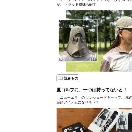
が、 トラッド風味も醸す、
読みもの
夏ゴルフに、一つは持ってないと！
「ニューエラ」の サンシェードキャップ。 氷
必須アイテムになりそう!?