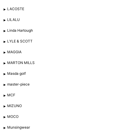
LACOSTE
LILALU
Linda Hartough
LYLE & SCOTT
MAGGIA
MARTON MILLS
Masda golf
master-piece
MCF
MIZUNO
MOCO
Munsingwear