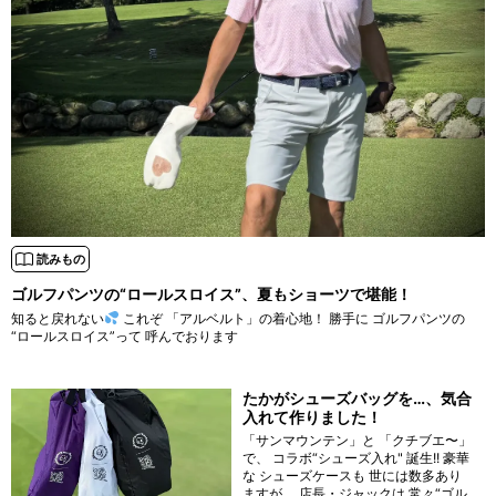
読みもの
ゴルフパンツの“ロールスロイス”、夏もショーツで堪能！
知ると戻れない
これぞ 「アルベルト」の着心地！ 勝手に ゴルフパンツの
“ロールスロイス”って 呼んでおります
たかがシューズバッグを…、気合
入れて作りました！
「サンマウンテン」と 「クチブエ〜」
で、 コラボ“シューズ入れ" 誕生!! 豪華
な シューズケースも 世には数多あり
ますが、 店長・ジャックは 常々“ゴル