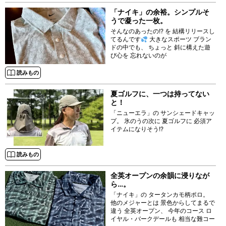
「ナイキ」の余裕。シンプルそ
うで凝った一枚。
そんなのあったの!? を 結構リリースし
てるんです
大きなスポーツ ブラン
ドの中でも、 ちょっと 斜に構えた遊
び心を 忘れないのが
読みもの
夏ゴルフに、一つは持ってない
と！
「ニューエラ」の サンシェードキャッ
プ。 氷のうの次に 夏ゴルフに 必須ア
イテムになりそう!?
読みもの
全英オープンの余韻に浸りなが
ら…。
「ナイキ」の タータンカモ柄ポロ。
他のメジャーとは 景色からしてまるで
違う 全英オープン、 今年のコース ロ
イヤル・バークデールも 相当な難コー