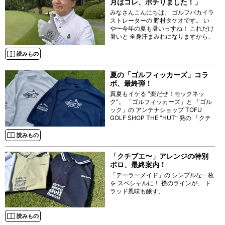
月はコレ、ポチりました！」
みなさんこんにちは。 ゴルフバカイラ
ストレーターの 野村タケオです。 い
や〜今年の夏も暑いっすね！ これだけ
暑いと 全身汗まみれになりますから、
当然手のひらもべちょべちょっすよ。
そんな時には 滑らないグローブが欲し
読みもの
くなるもの。 ってことで、 今回は
夏の「ゴルフィッカーズ」コラ
ボ、最終弾！
真夏もイケる “楽だぜ！モックネッ
ク”。 「ゴルフィッカーズ」と 「ゴル
ック」の アンテナショップ TOFU
GOLF SHOP THE “HUT” 発の 「クチ
ブエ・ゴルフ・ ジェントルマン」
“HUT” エディションとの
読みもの
「クチブエ〜」アレンジの特別
ポロ、最終案内！
「テーラーメイド」の シンプルな一枚
を スペシャルに！ 襟のラインが、 ト
ラッド風味も醸す、
読みもの