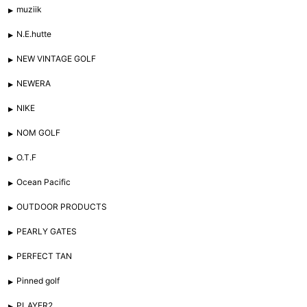
muziik
N.E.hutte
NEW VINTAGE GOLF
NEWERA
NIKE
NOM GOLF
O.T.F
Ocean Pacific
OUTDOOR PRODUCTS
PEARLY GATES
PERFECT TAN
Pinned golf
PLAYER2