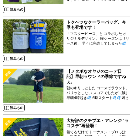
フシューズの シューズバッグは とに
かく軽い方が良き説"を 唱えてきまし
読みもの
た
トクベツなクーラーバッグ、今
季も登場です！
「マスターピース」と コラボした オ
リジナルデザイン。 昨シーズンはリリ
ース後、 早々に完売してしまった
読みもの
【メタボなオヤジのコーデ日
記】早朝ラウンドの季節ですね
ぇ。
朝のキリっとした コースでラウンド。
パリッとしない スコアでしたが（涙）
早朝4時起き
6時スタート
暑さ
対策に アーリーバードな スルーラウ
ンドをされる方も 増えてますね。 ◯
読みもの
バケット：クチブエ・ゴルフ・ジェン
トルマン ◯
大好評のクチブエ・アレンジ “ラ
コステ”再登場！
着てるだけで トーナメントプロっぽ