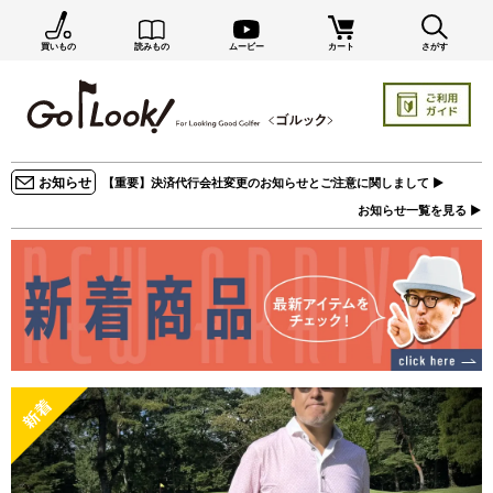
買いもの
読みもの
ムービー
カート
さがす
×
GO/LOOK! からのお知らせ（受信設定）
新商品情報や編集部のオススメ、オトクな情報・買い
忘れ通知等を受信できます。
まだご登録でない方はぜひ！
お知らせ
【重要】決済代行会社変更のお知らせとご注意に関しまして ▶
店長ジャック厳選の新作商品情報をいち早くお届け（メルマガ）
お知らせ一覧を見る ▶
編集部セレクトのスタイル提案・お得情報（ダイレクトメール）
カートに残っている商品のお知らせ（買い忘れ通知）
お知らせを受け取る
いつでもメール内のリンクから配信停止できます