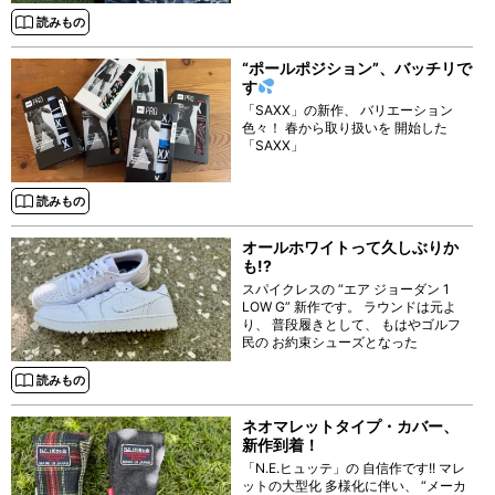
スでしたねぇ、 って テレビで見ただ
けですが
読みもの
“ポールポジション”、バッチリで
す
「SAXX」の新作、 バリエーション
色々！ 春から取り扱いを 開始した
「SAXX」
読みもの
オールホワイトって久しぶりか
も!?
スパイクレスの “エア ジョーダン 1
LOW G” 新作です。 ラウンドは元よ
り、 普段履きとして、 もはやゴルフ
民の お約束シューズとなった
読みもの
ネオマレットタイプ・カバー、
新作到着！
「N.E.ヒュッテ」の 自信作です!! マレ
ットの大型化 多様化に伴い、 “メーカ