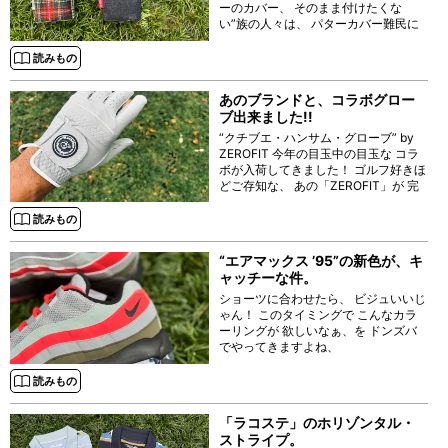
ーのカバー、 そのまま付けたくな
い”族の人々は、 パターカバー難民に
なっている昨今、 そこに終止符を打
つ、 イケてる ネオマレットタイプ向
読みもの
けの パターカバーが 京都発のブラン
ド
あのブランドと、コラボグロー
ブ出来ました!!
“クチブエ・ハンサム・グローブ” by
ZEROFIT 今年の目玉中の目玉な コラ
ボが入荷してきました！ ゴルフ好きほ
どご存知な、 あの「ZEROFIT」が 完
全協力してくれた 「クチブエ・ゴル
フ・ジェントルマン」との
読みもの
“エアマックス ’95”の新色が、キ
ャッチーな件。
ショーツに合わせたら、 ビジュいいじ
ゃん！ このタイミングで こんなカラ
ーリングが 欲しいなぁ、を ドンズバ
でやってきますよね、
読みもの
「ラコステ」のホリゾンタル・
ストライプ。