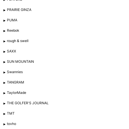
PRAIRIE GINZA
PUMA
Reebok
rough & swell
SAXX
SUN MOUNTAIN
Swannies
TANGRAM
TaylorMade
THE GOLFER'S JOURNAL
TMT
tovho