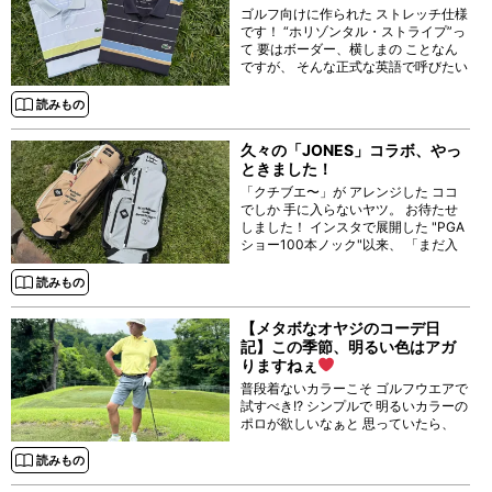
ゴルフ向けに作られた ストレッチ仕様
です！ “ホリゾンタル・ストライプ”っ
て 要はボーダー、横しまの ことなん
ですが、 そんな正式な英語で呼びたい
トラッドな感じが よろしいなぁー。
読みもの
久々の「JONES」コラボ、やっ
ときました！
「クチブエ〜」が アレンジした ココ
でしか 手に入らないヤツ。 お待たせ
しました！ インスタで展開した "PGA
ショー100本ノック"以来、 「まだ入
荷しないの？」の お声をいただいてい
た
お馴染み
読みもの
【メタボなオヤジのコーデ日
記】この季節、明るい色はアガ
りますねぇ
普段着ないカラーこそ ゴルフウエアで
試すべき!? シンプルで 明るいカラーの
ポロが欲しいなぁと 思っていたら、
「ラフ＆スウェル」で ドンズバなのを
見つけました！ ◯
読みもの