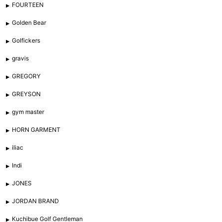
FOURTEEN
Golden Bear
Golfickers
gravis
GREGORY
GREYSON
gym master
HORN GARMENT
iliac
Indi
JONES
JORDAN BRAND
Kuchibue Golf Gentleman