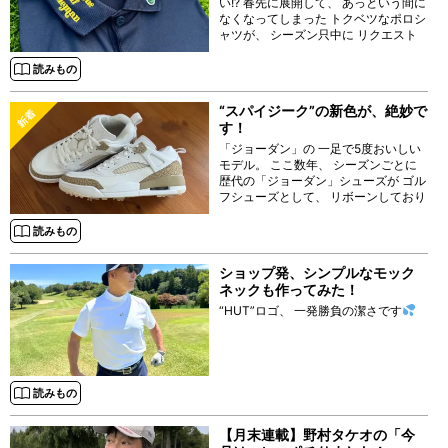
い!? 春先に展開して、 あっという間に
なくなってしまった トクベツなポロシ
ャツが、 シーズン只中に リクエスト
を多数いただき 再登場です！
読みもの
“スパイジーク”の新色が、絶妙で
す！
「ジョーダン」の 一足で5度おいしい
モデル。 ここ数年、 シーズンごとに
歴代の「ジョーダン」シューズが ゴル
フシューズとして、 リボーンしており
ますが、
読みもの
ショップ発、シンプルなモック
ネックも作ってみた！
“HUT”ロゴ、 一発勝負の潔さです
読みもの
【月末連載】野村タケオの「今