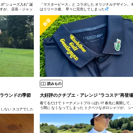
ボ“シューズ入れ" 誕
「マスターピース」と コラボした オリジナルデザイン。 
はリリース後、 早々に完売してしまった
 とにかく軽い方が良
読みもの
ラウンドの季節
大好評のクチブエ・アレンジ “ラコステ”再登
着てるだけで トーナメントプロっぽい!? 春先に展開して、
う間に なくなってしまった トクベツなポロシャツが、 シ
としない スコアでした
に リクエストを多数いただき 再登場です！
対策に アーリーバー
：ク