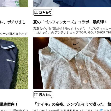
読みもの
レ、ポチりまし
夏の「ゴルフィッカーズ」コラボ、最終弾！
真夏もイケる “楽だぜ！モックネック”。 「ゴルフィッカーズ」と
「ゴルック」の アンテナショップ TOFU GOLF SHOP THE 
ターの 野村タケオで
発の 「クチブエ・ゴルフ・ ジェントルマン」 “HUT” エ
暑いと 全身汗まみれに
との
すよ。 そんな時には
で、 今回は
読みもの
最終案内！
「ナイキ」の余裕。シンプルそうで凝った一
 襟のライン
そんなのあったの!? を 結構リリースしてるんです
大き