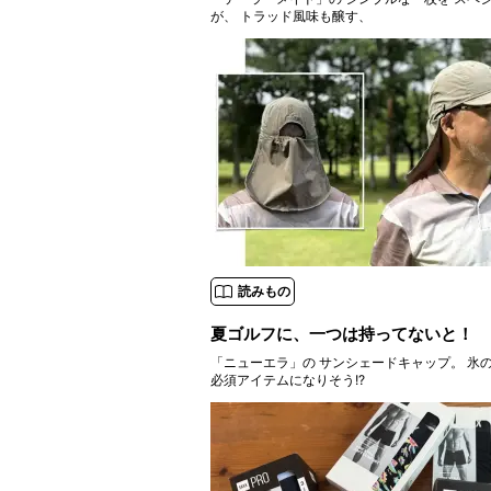
が、 トラッド風味も醸す、
読みもの
夏ゴルフに、一つは持ってないと！
「ニューエラ」の サンシェードキャップ。 氷
必須アイテムになりそう!?