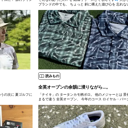
ブランドの中でも、 ちょっと 斜に構えた遊び心を 忘れな
読みもの
全英オープンの余韻に浸りながら…。
のうの次に 夏ゴルフに
「ナイキ」の タータンカモ柄ポロ。 他のメジャーとは 景色からして
まるで違う 全英オープン、 今年のコース ロイヤル・バー
相当な難コースでしたねぇ、 って テレビで見ただけです