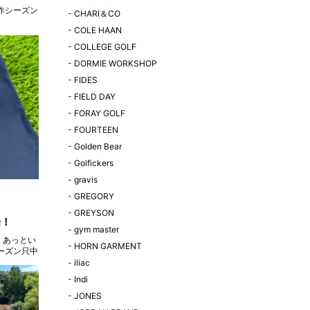
昨シーズン
-
CHARI＆CO
-
COLE HAAN
-
COLLEGE GOLF
-
DORMIE WORKSHOP
-
FIDES
-
FIELD DAY
-
FORAY GOLF
-
FOURTEEN
-
Golden Bear
-
Golfickers
-
gravis
-
GREGORY
-
GREYSON
場！
-
gym master
 あっとい
-
HORN GARMENT
ーズン只中
-
iliac
-
Indi
-
JONES