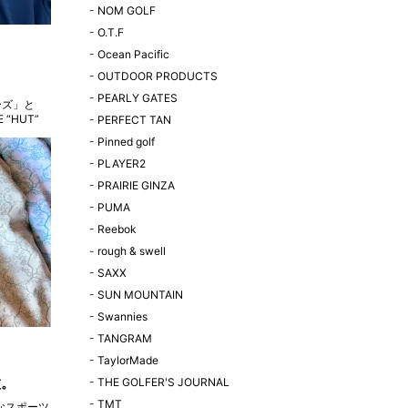
-
NOM GOLF
-
O.T.F
-
Ocean Pacific
-
OUTDOOR PRODUCTS
-
PEARLY GATES
“HUT”
-
PERFECT TAN
ディション
-
Pinned golf
-
PLAYER2
-
PRAIRIE GINZA
-
PUMA
-
Reebok
-
rough & swell
-
SAXX
-
SUN MOUNTAIN
-
Swannies
-
TANGRAM
-
TaylorMade
枚。
-
THE GOLFER'S JOURNAL
-
TMT
なスポーツ