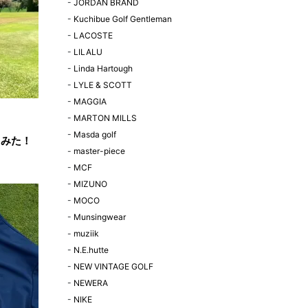
-
JORDAN BRAND
-
Kuchibue Golf Gentleman
-
LACOSTE
-
LILALU
-
Linda Hartough
-
LYLE & SCOTT
-
MAGGIA
-
MARTON MILLS
-
Masda golf
てみた！
-
master-piece
-
MCF
-
MIZUNO
-
MOCO
-
Munsingwear
-
muziik
-
N.E.hutte
-
NEW VINTAGE GOLF
-
NEWERA
-
NIKE