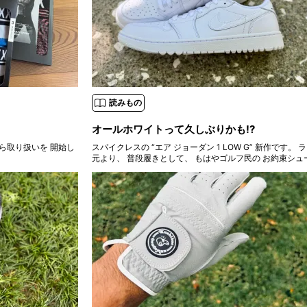
読みもの
オールホワイトって久しぶりかも!?
から取り扱いを 開始し
スパイクレスの “エア ジョーダン 1 LOW G” 新作です。 ラウンドは
元より、 普段履きとして、 もはやゴルフ民の お約束シュ
た