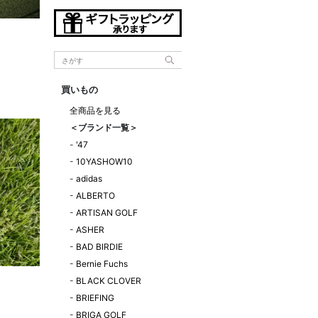
買いもの
全商品を見る
＜ブランド一覧＞
-
'47
-
10YASHOW10
-
adidas
-
ALBERTO
-
ARTISAN GOLF
-
ASHER
-
BAD BIRDIE
-
Bernie Fuchs
-
BLACK CLOVER
-
BRIEFING
！
-
BRIGA GOLF