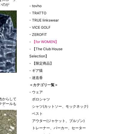
いのが
-
tovho
-
TRATTO
-
TRUE linkswear
-
VICE GOLF
-
ZEROFIT
-
【for WOMEN】
-
【The Club House
Selection】
-
【限定商品】
-
ギア猿
-
迷迭香
＜カテゴリ一覧＞
-
ウェア
ポロシャツ
クデールも
シャツ(カットソー、モックネック)
が
ベスト
アウター(ジャケット、ブルゾン)
トレーナー、パーカー、セーター