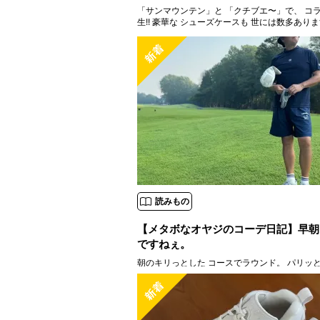
「サンマウンテン」と 「クチブエ〜」で、 コラ
生!! 豪華な シューズケースも 世には数多ありますが、 店長・ジャッ
クは 常々“ゴルフシューズの シューズバッグは
き説"を 唱えてきました
読みもの
【メタボなオヤジのコーデ日記】早朝
ですねぇ。
朝のキリっとした コースでラウンド。 パリッ
が（涙） 早朝4時起き
6時スタート
暑さ
ドな スルーラウンドをされる方も 増えてますね。 ◯バケット
チブエ・ゴルフ・ジェントルマン ◯