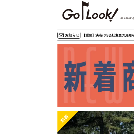
×
GO/LOOK! からのお知らせ
（受信設定）
新商品情報や編集部のオススメ、
お知らせ
【重要】決済代行会社変更のお知ら
オトクな情報・買い忘れ通知等を
受信できます。
まだご登録でない方はぜひ！
店長ジャック厳選の新作商品情報をいち早くお届
け（メルマガ）
編集部セレクトのスタイル提案・お得情報（ダイ
レクトメール）
カートに残っている商品のお知らせ（買い忘れ通
知）