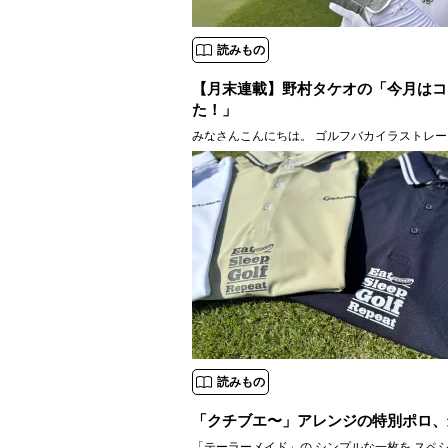
読みもの
【月末連載】野村タケオの「今月はコ
た！」
みなさんこんにちは。 ゴルフバカイラストレー
す。 いや〜今年の夏も暑いっすね！ これだけ
なりますから、 当然手のひらもべちょべちょっ
滑らないグローブが欲しくなるもの。 ってこと
読みもの
「クチブエ〜」アレンジの特別ポロ、
「テーラーメイド」の シンプルな一枚を スペシャルに！