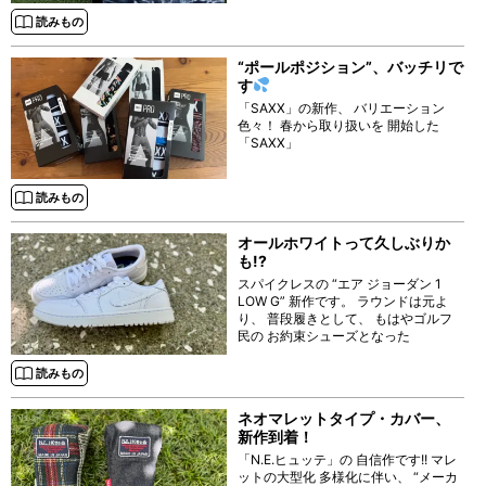
スでしたねぇ、 って テレビで見ただ
けですが
読みもの
“ポールポジション”、バッチリで
す
「SAXX」の新作、 バリエーション
色々！ 春から取り扱いを 開始した
「SAXX」
読みもの
オールホワイトって久しぶりか
も!?
スパイクレスの “エア ジョーダン 1
LOW G” 新作です。 ラウンドは元よ
り、 普段履きとして、 もはやゴルフ
民の お約束シューズとなった
読みもの
ネオマレットタイプ・カバー、
新作到着！
「N.E.ヒュッテ」の 自信作です!! マレ
ットの大型化 多様化に伴い、 “メーカ