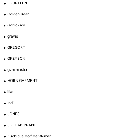
FOURTEEN
Golden Bear
Golfickers
gravis
GREGORY
GREYSON
gym master
HORN GARMENT
iliac
Indi
JONES
JORDAN BRAND
Kuchibue Golf Gentleman