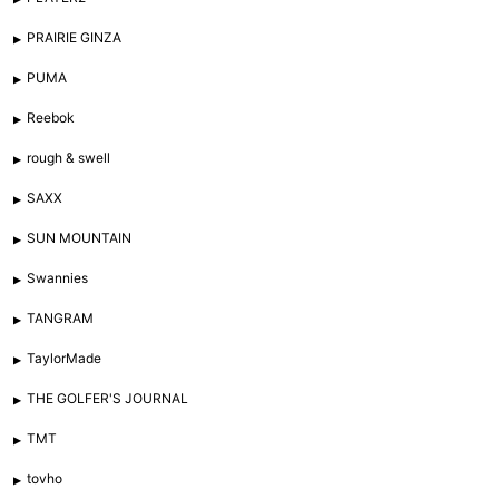
PRAIRIE GINZA
PUMA
Reebok
rough & swell
SAXX
SUN MOUNTAIN
Swannies
TANGRAM
TaylorMade
THE GOLFER'S JOURNAL
TMT
tovho