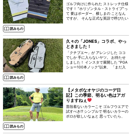
ゴルフ向けに作られた ストレッチ仕様
です！ “ホリゾンタル・ストライプ”っ
て 要はボーダー、横しまの ことなん
ですが、 そんな正式な英語で呼びたい
トラッドな感じが よろしいなぁー。
読みもの
久々の「JONES」コラボ、やっ
ときました！
「クチブエ〜」が アレンジした ココ
でしか 手に入らないヤツ。 お待たせ
しました！ インスタで展開した "PGA
ショー100本ノック"以来、 「まだ入
荷しないの？」の お声をいただいてい
た
お馴染み
読みもの
【メタボなオヤジのコーデ日
記】この季節、明るい色はアガ
りますねぇ
普段着ないカラーこそ ゴルフウエアで
試すべき!? シンプルで 明るいカラーの
ポロが欲しいなぁと 思っていたら、
「ラフ＆スウェル」で ドンズバなのを
見つけました！ ◯
読みもの