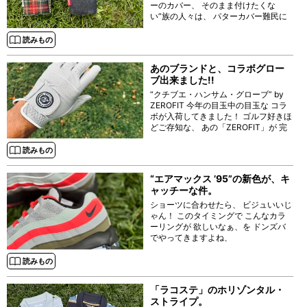
ーのカバー、 そのまま付けたくな
い”族の人々は、 パターカバー難民に
なっている昨今、 そこに終止符を打
つ、 イケてる ネオマレットタイプ向
読みもの
けの パターカバーが 京都発のブラン
ド
あのブランドと、コラボグロー
ブ出来ました!!
“クチブエ・ハンサム・グローブ” by
ZEROFIT 今年の目玉中の目玉な コラ
ボが入荷してきました！ ゴルフ好きほ
どご存知な、 あの「ZEROFIT」が 完
全協力してくれた 「クチブエ・ゴル
フ・ジェントルマン」との
読みもの
“エアマックス ’95”の新色が、キ
ャッチーな件。
ショーツに合わせたら、 ビジュいいじ
ゃん！ このタイミングで こんなカラ
ーリングが 欲しいなぁ、を ドンズバ
でやってきますよね、
読みもの
「ラコステ」のホリゾンタル・
ストライプ。