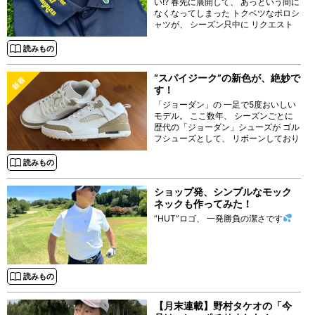
い!? 春先に展開して、 あっという間に
なくなってしまった トクベツなポロシ
ャツが、 シーズン只中に リクエスト
を多数いただき 再登場です！
読みもの
“スパイジーク”の新色が、絶妙で
す！
「ジョーダン」の 一足で5度おいしい
モデル。 ここ数年、 シーズンごとに
歴代の「ジョーダン」シューズが ゴル
フシューズとして、 リボーンしており
ますが、
読みもの
ショップ発、シンプルなモック
ネックも作ってみた！
“HUT”ロゴ、 一発勝負の潔さです
読みもの
【月末連載】野村タケオの「今