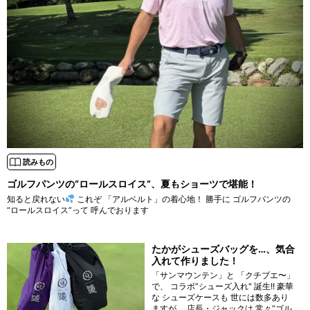
読みもの
ゴルフパンツの“ロールスロイス”、夏もショーツで堪能！
知ると戻れない
これぞ 「アルベルト」の着心地！ 勝手に ゴルフパンツの
“ロールスロイス”って 呼んでおります
たかがシューズバッグを…、気合
入れて作りました！
「サンマウンテン」と 「クチブエ〜」
で、 コラボ“シューズ入れ" 誕生!! 豪華
な シューズケースも 世には数多あり
ますが、 店長・ジャックは 常々“ゴル