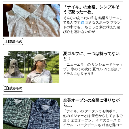
「ナイキ」の余裕。シンプルそ
うで凝った一枚。
そんなのあったの!? を 結構リリースし
てるんです
大きなスポーツ ブラン
ドの中でも、 ちょっと 斜に構えた遊
び心を 忘れないのが
読みもの
夏ゴルフに、一つは持ってない
と！
「ニューエラ」の サンシェードキャッ
プ。 氷のうの次に 夏ゴルフに 必須ア
イテムになりそう!?
読みもの
全英オープンの余韻に浸りなが
ら…。
「ナイキ」の タータンカモ柄ポロ。
他のメジャーとは 景色からしてまるで
違う 全英オープン、 今年のコース ロ
イヤル・バークデールも 相当な難コー