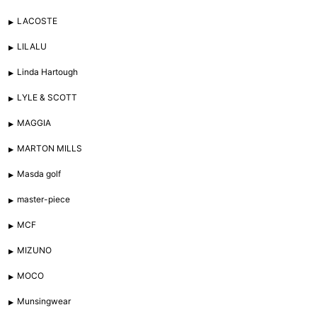
LACOSTE
LILALU
Linda Hartough
LYLE & SCOTT
MAGGIA
MARTON MILLS
Masda golf
master-piece
MCF
MIZUNO
MOCO
Munsingwear