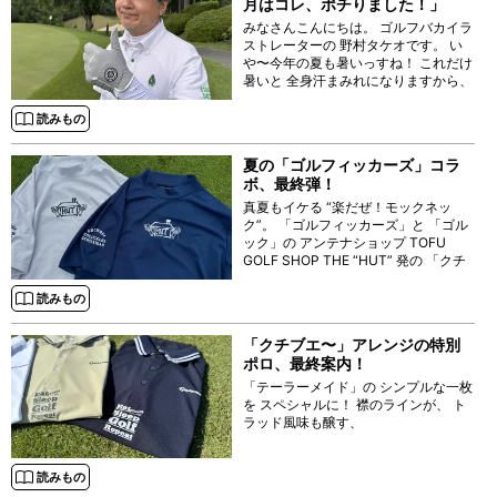
月はコレ、ポチりました！」
みなさんこんにちは。 ゴルフバカイラ
ストレーターの 野村タケオです。 い
や〜今年の夏も暑いっすね！ これだけ
暑いと 全身汗まみれになりますから、
当然手のひらもべちょべちょっすよ。
そんな時には 滑らないグローブが欲し
読みもの
くなるもの。 ってことで、 今回は
夏の「ゴルフィッカーズ」コラ
ボ、最終弾！
真夏もイケる “楽だぜ！モックネッ
ク”。 「ゴルフィッカーズ」と 「ゴル
ック」の アンテナショップ TOFU
GOLF SHOP THE “HUT” 発の 「クチ
ブエ・ゴルフ・ ジェントルマン」
“HUT” エディションとの
読みもの
「クチブエ〜」アレンジの特別
ポロ、最終案内！
「テーラーメイド」の シンプルな一枚
を スペシャルに！ 襟のラインが、 ト
ラッド風味も醸す、
読みもの