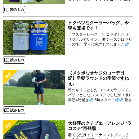
フシューズの シューズバッグは とに
かく軽い方が良き説"を 唱えてきまし
読みもの
た
トクベツなクーラーバッグ、今
季も登場です！
「マスターピース」と コラボした オ
リジナルデザイン。 昨シーズンはリリ
ース後、 早々に完売してしまった
読みもの
【メタボなオヤジのコーデ日
記】早朝ラウンドの季節ですね
ぇ。
朝のキリっとした コースでラウンド。
パリッとしない スコアでしたが（涙）
早朝4時起き
6時スタート
暑さ
対策に アーリーバードな スルーラウ
ンドをされる方も 増えてますね。 ◯
読みもの
バケット：クチブエ・ゴルフ・ジェン
トルマン ◯
大好評のクチブエ・アレンジ “ラ
コステ”再登場！
着てるだけで トーナメントプロっぽ