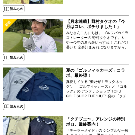
読みもの
【月末連載】野村タケオの「今
月はコレ、ポチりました！」
みなさんこんにちは。 ゴルフバカイラ
ストレーターの 野村タケオです。 い
や〜今年の夏も暑いっすね！ これだけ
暑いと 全身汗まみれになりますから、
当然手のひらもべちょべちょっすよ。
そんな時には 滑らないグローブが欲し
読みもの
くなるもの。 ってことで、 今回は
夏の「ゴルフィッカーズ」コラ
ボ、最終弾！
真夏もイケる “楽だぜ！モックネッ
ク”。 「ゴルフィッカーズ」と 「ゴル
ック」の アンテナショップ TOFU
GOLF SHOP THE “HUT” 発の 「クチ
ブエ・ゴルフ・ ジェントルマン」
“HUT” エディションとの
読みもの
「クチブエ〜」アレンジの特別
ポロ、最終案内！
「テーラーメイド」の シンプルな一枚