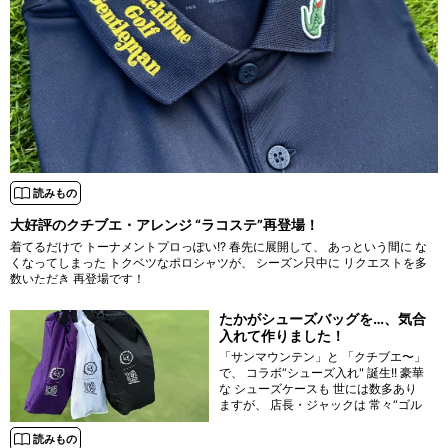
読みもの
大好評のクチブエ・アレンジ “ラコステ”再登場！
着てるだけで トーナメントプロっぽい!? 春先に展開して、 あっという間に な
くなってしまった トクベツなポロシャツが、 シーズン只中に リクエストを多
数いただき 再登場です！
たかがシューズバッグを…、気合
入れて作りました！
「サンマウンテン」と 「クチブエ〜」
で、 コラボ“シューズ入れ" 誕生!! 豪華
な シューズケースも 世には数多あり
ますが、 店長・ジャックは 常々“ゴル
フシューズの シューズバッグは とに
かく軽い方が良き説"を 唱えてきまし
読みもの