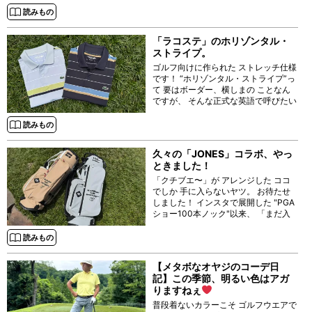
読みもの
「ラコステ」のホリゾンタル・
ストライプ。
ゴルフ向けに作られた ストレッチ仕様
です！ “ホリゾンタル・ストライプ”っ
て 要はボーダー、横しまの ことなん
ですが、 そんな正式な英語で呼びたい
トラッドな感じが よろしいなぁー。
読みもの
久々の「JONES」コラボ、やっ
ときました！
「クチブエ〜」が アレンジした ココ
でしか 手に入らないヤツ。 お待たせ
しました！ インスタで展開した "PGA
ショー100本ノック"以来、 「まだ入
荷しないの？」の お声をいただいてい
た
お馴染み
読みもの
【メタボなオヤジのコーデ日
記】この季節、明るい色はアガ
りますねぇ
普段着ないカラーこそ ゴルフウエアで