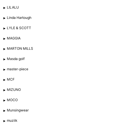
LILALU
Linda Hartough
LYLE & SCOTT
MAGGIA
MARTON MILLS
Masda golf
master-piece
MCF
MIZUNO
MOCO
Munsingwear
muziik