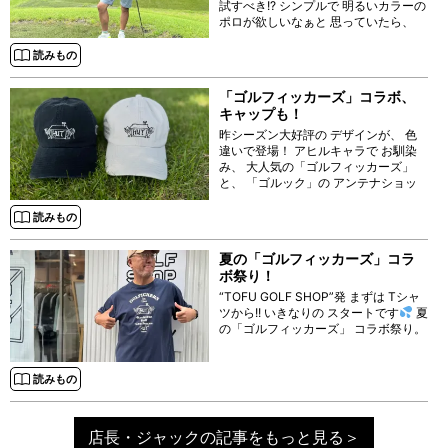
試すべき!? シンプルで 明るいカラーの
ポロが欲しいなぁと 思っていたら、
「ラフ＆スウェル」で ドンズバなのを
見つけました！ ◯
読みもの
「ゴルフィッカーズ」コラボ、
キャップも！
昨シーズン大好評の デザインが、 色
違いで登場！ アヒルキャラで お馴染
み、 大人気の「ゴルフィッカーズ」
と、 「ゴルック」の アンテナショッ
プ TOFU GOLF SHOP THE “HUT”発
で 展開している 「クチブエ・ゴル
読みもの
フ・ジェントルマン」 “HUT”エディシ
ョンとの
夏の「ゴルフィッカーズ」コラ
ボ祭り！
“TOFU GOLF SHOP”発 まずは Tシャ
ツから!! いきなりの スタートです
夏
の「ゴルフィッカーズ」 コラボ祭り。
読みもの
店長・ジャックの記事をもっと見る＞