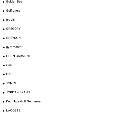
Golden Bear
Golfickers
gravis
GREGORY
GREYSON
gym master
HORN GARMENT
iliac
Indi
JONES
JORDAN BRAND
Kuchibue Golf Gentleman
LACOSTE