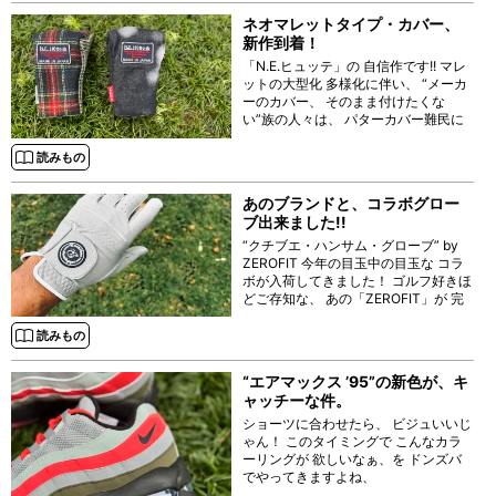
ネオマレットタイプ・カバー、
新作到着！
「N.E.ヒュッテ」の 自信作です!! マレ
ットの大型化 多様化に伴い、 “メーカ
ーのカバー、 そのまま付けたくな
い”族の人々は、 パターカバー難民に
なっている昨今、 そこに終止符を打
つ、 イケてる ネオマレットタイプ向
読みもの
けの パターカバーが 京都発のブラン
ド
あのブランドと、コラボグロー
ブ出来ました!!
“クチブエ・ハンサム・グローブ” by
ZEROFIT 今年の目玉中の目玉な コラ
ボが入荷してきました！ ゴルフ好きほ
どご存知な、 あの「ZEROFIT」が 完
全協力してくれた 「クチブエ・ゴル
フ・ジェントルマン」との
読みもの
“エアマックス ’95”の新色が、キ
ャッチーな件。
ショーツに合わせたら、 ビジュいいじ
ゃん！ このタイミングで こんなカラ
ーリングが 欲しいなぁ、を ドンズバ
でやってきますよね、