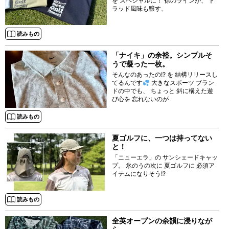
を スペシャルに！ 襟のラインが、 ト
ラッド風味も醸す、
読みもの
「ナイキ」の余裕。シンプルそ
うで凝った一枚。
そんなのあったの!? を 結構リリースし
てるんです
大きなスポーツ ブラン
ドの中でも、 ちょっと 斜に構えた遊
び心を 忘れないのが
読みもの
夏ゴルフに、一つは持ってない
と！
「ニューエラ」の サンシェードキャッ
プ。 氷のうの次に 夏ゴルフに 必須ア
イテムになりそう!?
読みもの
全英オープンの余韻に浸りなが