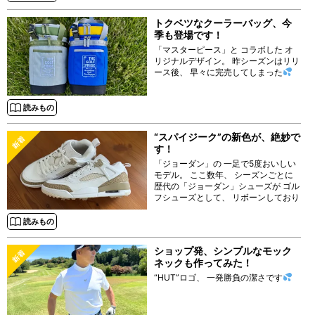
た
トクベツなクーラーバッグ、今
季も登場です！
「マスターピース」と コラボした オ
リジナルデザイン。 昨シーズンはリリ
ース後、 早々に完売してしまった
読みもの
“スパイジーク”の新色が、絶妙で
す！
「ジョーダン」の 一足で5度おいしい
モデル。 ここ数年、 シーズンごとに
歴代の「ジョーダン」シューズが ゴル
フシューズとして、 リボーンしており
ますが、
読みもの
ショップ発、シンプルなモック
ネックも作ってみた！
“HUT”ロゴ、 一発勝負の潔さです