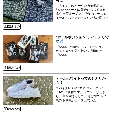
ら…。
「ナイキ」の タータンカモ柄ポロ。
他のメジャーとは 景色からしてまるで
違う 全英オープン、 今年のコース ロ
イヤル・バークデールも 相当な難コー
スでしたねぇ、 って テレビで見ただ
けですが
読みもの
“ポールポジション”、バッチリで
す
「SAXX」の新作、 バリエーション
色々！ 春から取り扱いを 開始した
「SAXX」
読みもの
オールホワイトって久しぶりか
も!?
スパイクレスの “エア ジョーダン 1
LOW G” 新作です。 ラウンドは元よ
り、 普段履きとして、 もはやゴルフ
民の お約束シューズとなった
読みもの