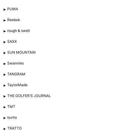
PUMA
Reebok
rough & swell
SAXX
SUN MOUNTAIN
Swannies
TANGRAM
TaylorMade
THE GOLFER'S JOURNAL
TMT
tovho
TRATTO