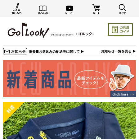
買いもの
読みもの
ムービー
カート
さがす
×
GO/LOOK! からのお知らせ（受信設定）
新商品情報や編集部のオススメ、オトクな情報・買い
忘れ通知等を受信できます。
まだご登録でない方はぜひ！
お知らせ
お知らせ一覧を見る ▶
重要■お盆休みの配送等に関して ▶
店長ジャック厳選の新作商品情報をいち早くお届け（メルマガ）
編集部セレクトのスタイル提案・お得情報（ダイレクトメール）
カートに残っている商品のお知らせ（買い忘れ通知）
お知らせを受け取る
いつでもメール内のリンクから配信停止できます