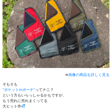
⇒
画像の商品を詳しく見る
そもそも
“ポケットinポーチ”
ってナニ？
という方もいらっしゃるかもですが、
もう売れに売れまくってる
大ヒット作