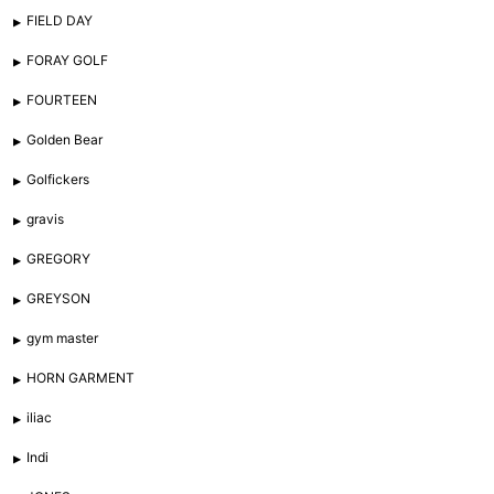
FIELD DAY
FORAY GOLF
FOURTEEN
Golden Bear
Golfickers
gravis
GREGORY
GREYSON
gym master
HORN GARMENT
iliac
Indi