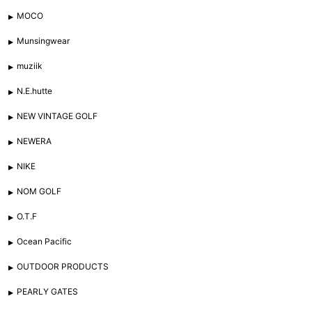
MOCO
Munsingwear
muziik
N.E.hutte
NEW VINTAGE GOLF
NEWERA
NIKE
NOM GOLF
O.T.F
Ocean Pacific
OUTDOOR PRODUCTS
PEARLY GATES