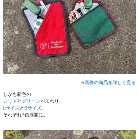
⇒
画像の商品を詳しく見る
しかも新色の
レッド
と
グリーン
が加わり、
Lサイズ
と
Sサイズ
、
それぞれ7色展開に。