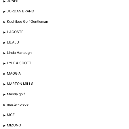
JONES
JORDAN BRAND
Kuchibue Golf Gentleman
LACOSTE
LILALU
Linda Hartough
LYLE & SCOTT
MAGGIA
MARTON MILLS
Masda golf
master-piece
MCF
MIZUNO