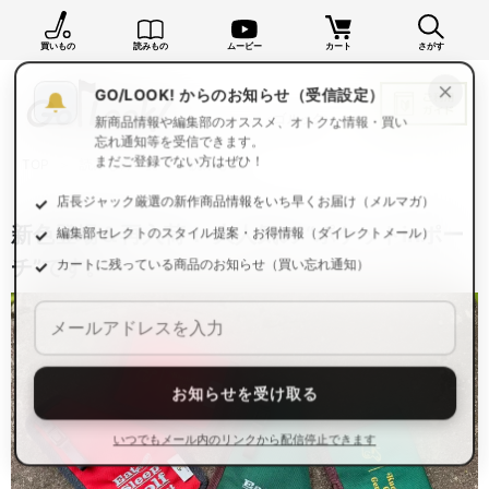
買いもの
読みもの
ムービー
カート
さがす
×
GO/LOOK! からのお知らせ（受信設定）
新商品情報や編集部のオススメ、オトクな情報・買い
忘れ通知等を受信できます。
TOP
読みもの一覧
読みもの
まだご登録でない方はぜひ！
店長ジャック厳選の新作商品情報をいち早くお届け（メルマガ）
新色登場＆再入荷！ 大人気の “ポケットinポー
編集部セレクトのスタイル提案・お得情報（ダイレクトメール）
チ”です。
カートに残っている商品のお知らせ（買い忘れ通知）
お知らせを受け取る
いつでもメール内のリンクから配信停止できます