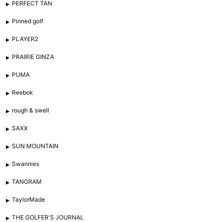
PERFECT TAN
Pinned golf
PLAYER2
PRAIRIE GINZA
PUMA
Reebok
rough & swell
SAXX
SUN MOUNTAIN
Swannies
TANGRAM
TaylorMade
THE GOLFER'S JOURNAL