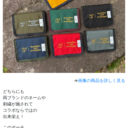
⇒
画像の商品を詳しく見る
どちらにも
両ブランドのネームや
刺繍が施されて
コラボならではの
出来栄え！
このポーチ、