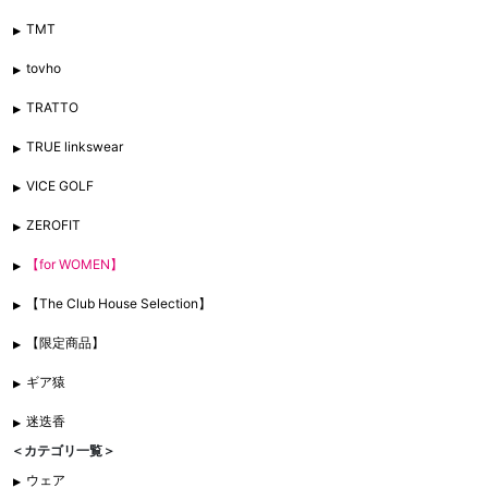
TMT
tovho
TRATTO
TRUE linkswear
VICE GOLF
ZEROFIT
【for WOMEN】
【The Club House Selection】
【限定商品】
ギア猿
迷迭香
＜カテゴリ一覧＞
ウェア